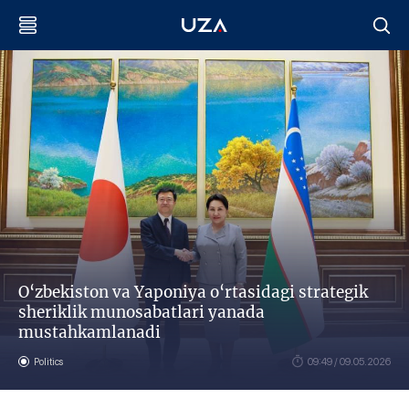
O‘zbekiston va Yaponiya o‘rtasidagi strategik
sheriklik munosabatlari yanada
mustahkamlanadi
Politics
09:49 / 09.05.2026