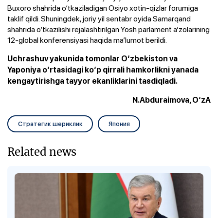
Buxoro shahrida o‘tkaziladigan Osiyo xotin-qizlar forumiga
taklif qildi. Shuningdek, joriy yil sentabr oyida Samarqand
shahrida o‘tkazilishi rejalashtirilgan Yosh parlament a’zolarining
12-global konferensiyasi haqida ma’lumot berildi.
Uchrashuv yakunida tomonlar O‘zbekiston va
Yaponiya o‘rtasidagi ko‘p qirrali hamkorlikni yanada
kengaytirishga tayyor ekanliklarini tasdiqladi.
N.Abduraimova, O‘zA
Стратегик шериклик
Япония
Related news