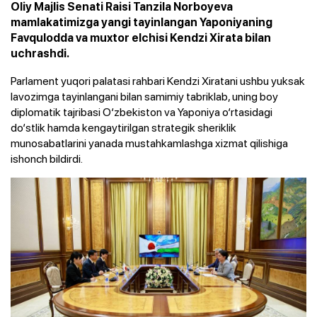
Oliy Majlis Senati Raisi Tanzila Norboyeva
mamlakatimizga yangi tayinlangan Yaponiyaning
Favqulodda va muxtor elchisi Kendzi Xirata bilan
uchrashdi.
Parlament yuqori palatasi rahbari Kendzi Xiratani ushbu yuksak
lavozimga tayinlangani bilan samimiy tabriklab, uning boy
diplomatik tajribasi O‘zbekiston va Yaponiya o‘rtasidagi
do‘stlik hamda kengaytirilgan strategik sheriklik
munosabatlarini yanada mustahkamlashga xizmat qilishiga
ishonch bildirdi.