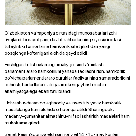
O‘zbekiston va Yaponiya o‘rtasidagi munosabatlar izchil
rivojlanib borayotgani, davlat rahbarlarining siyosiy irodasi
tufayli ikki tomonlama hamkorlik sifat jihatidan yangi
bosqichga ko‘tarilgani alohida qayd etildi.
Erishilgan kelishuvlarning amaliy ijrosini ta’minlash,
parlamentlararo hamkorlikni yanada faollashtirish, hamkorlik
bo‘yicha parlamentlararo guruhlar faoliyatining samaradorligini
oshirish, hududlararo aloqalarni kengaytirish muhim
ahamiyatga ega ekani ta’kidlandi.
Uchrashuvda savdo-iqtisodiy va investitsiyaviy hamkorlik
masalalariga ham alohida e’tibor qaratildi. Shuningdek,
madaniy-gumanitar almashinuvni faollashtirish masalalari ham
muhokama qilindi.
Senat Raisi Yaponiya elchisini joriy yil 14 - 15-may kunlari