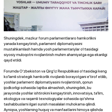
Shuningdek, mazkur forum parlamentlararo hamkorlikni
yanada kengaytirish, parlament diplomatiyasini
mustahkamlash hamda yosh parlamentariylar o‘rtasidagi
siyosiy muloqotni rivojlantirish muhim ahamiyatga ega ekanligi
qayd etildi.
Forumda O‘zbekiston va Qirg‘iz Respublikasi o‘rtasidagi keng
ko‘lamli strategik hamkorlik rivojlanib borayotgani e’tirof etilib,
yoshlar parlament diplomatiyasini rivojlantirish, qonun
ijodkorligi sohasida tajriba almashish, shuningdek, bu
jarayonda yoshlar ishtirokini kengaytirish, innovatsiya, ta’lim,
ekologiya va raqamli texnologiyalar sohasida qo‘shma
tashabbuslarni ilgari surish masalalari muhokama qilindi.
Ayniqsa, yoshlarning huquq va manfaatlarini himoya qilishda