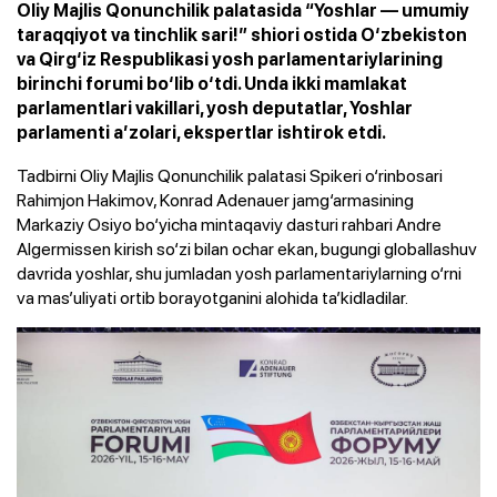
Oliy Majlis Qonunchilik palatasida “Yoshlar — umumiy
taraqqiyot va tinchlik sari!” shiori ostida O‘zbekiston
va Qirg‘iz Respublikasi yosh parlamentariylarining
birinchi forumi bo‘lib o‘tdi. Unda ikki mamlakat
parlamentlari vakillari, yosh deputatlar, Yoshlar
parlamenti a’zolari, ekspertlar ishtirok etdi.
Tadbirni Oliy Majlis Qonunchilik palatasi Spikeri o‘rinbosari
Rahimjon Hakimov, Konrad Adenauer jamg‘armasining
Markaziy Osiyo bo‘yicha mintaqaviy dasturi rahbari Andre
Algermissen kirish so‘zi bilan ochar ekan, bugungi globallashuv
davrida yoshlar, shu jumladan yosh parlamentariylarning o‘rni
va mas’uliyati ortib borayotganini alohida ta’kidladilar.