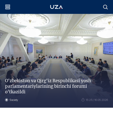
O‘zbekiston va Qirg‘iz Respublikasi yosh
parlamentariylarining birinchi forumi
o‘tkazildi
Society
15:25 / 16.05.2026