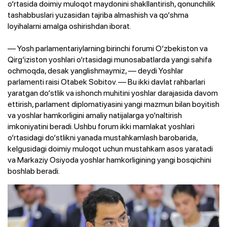
o‘rtasida doimiy muloqot maydonini shakllantirish, qonunchilik
tashabbuslari yuzasidan tajriba almashish va qo‘shma
loyihalarni amalga oshirishdan iborat.
— Yosh parlamentariylarning birinchi forumi O‘zbekiston va
Qirg‘iziston yoshlari o‘rtasidagi munosabatlarda yangi sahifa
ochmoqda, desak yanglishmaymiz, — deydi Yoshlar
parlamenti raisi Otabek Sobitov. — Bu ikki davlat rahbarlari
yaratgan do‘stlik va ishonch muhitini yoshlar darajasida davom
ettirish, parlament diplomatiyasini yangi mazmun bilan boyitish
va yoshlar hamkorligini amaliy natijalarga yo‘naltirish
imkoniyatini beradi. Ushbu forum ikki mamlakat yoshlari
o‘rtasidagi do‘stlikni yanada mustahkamlash barobarida,
kelgusidagi doimiy muloqot uchun mustahkam asos yaratadi
va Markaziy Osiyoda yoshlar hamkorligining yangi bosqichini
boshlab beradi.