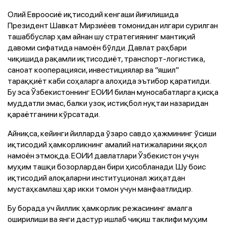
Олий Евроосиё иқтисодий кенгаши йиғилишида
Президент Шавкат Мирзиёев томонидан илгари сурилган
ташаббуслар ҳам айнан шу стратегиянинг мантиқий
давоми сифатида намоён бўлди. Давлат раҳбари
чиқишида рақамли иқтисодиёт, транспорт-логистика,
саноат кооперацияси, инвестициялар ва “яшил”
тараққиёт каби соҳаларга алоҳида эътибор қаратилди.
Бу эса Ўзбекистоннинг ЕОИИ билан муносабатларга қисқа
муддатли эмас, балки узоқ истиқбол нуқтаи назаридан
қараётганини кўрсатади.
Айниқса, кейинги йилларда ўзаро савдо ҳажмининг ўсиши
иқтисодий ҳамкорликнинг амалий натижаларини яққол
намоён этмоқда. ЕОИИ давлатлари Ўзбекистон учун
муҳим ташқи бозорлардан бири ҳисобланади. Шу боис
иқтисодий алоқаларни институционал жиҳатдан
мустаҳкамлаш ҳар икки томон учун манфаатлидир.
Бу борада уч йиллик ҳамкорлик режасининг амалга
оширилиши ва янги дастур ишлаб чиқиш таклифи муҳим