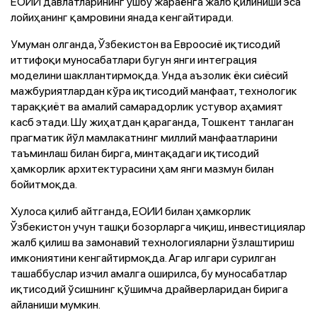
ЕОИИ давлатларининг ушбу жараёнга жалб қилиниши эса
лойиҳанинг қамровини янада кенгайтиради.
Умуман олганда, Ўзбекистон ва Евроосиё иқтисодий
иттифоқи муносабатлари бугун янги интеграция
моделини шакллантирмоқда. Унда аъзолик ёки сиёсий
мажбуриятлардан кўра иқтисодий манфаат, технологик
тараққиёт ва амалий самарадорлик устувор аҳамият
касб этади. Шу жиҳатдан қараганда, Тошкент танлаган
прагматик йўл мамлакатнинг миллий манфаатларини
таъминлаш билан бирга, минтақадаги иқтисодий
ҳамкорлик архитектурасини ҳам янги мазмун билан
бойитмоқда.
Хулоса қилиб айтганда, ЕОИИ билан ҳамкорлик
Ўзбекистон учун ташқи бозорларга чиқиш, инвестициялар
жалб қилиш ва замонавий технологияларни ўзлаштириш
имкониятини кенгайтирмоқда. Агар илгари сурилган
ташаббуслар изчил амалга оширилса, бу муносабатлар
иқтисодий ўсишнинг қўшимча драйверларидан бирига
айланиши мумкин.