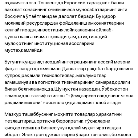
аҳамиятга эга. Тошкентда Евроосиё тараққиёт банки
ваколатхонасининг очилиши эса муносабатларнинг янги
босқичга ўтаётганидан далолат беради. Бу қарор
молиявий ресурслардан фойдаланиш имкониятларини
кенгайтиради, инвестиция лойиҳаларини қўллаб-
қувватлашга хизмат қилади ҳамда иқтисодий
мулоқотнинг институционал асосларини
мустаҳкамлайди.
Бугунги кунда иқтисодий интеграциянинг асосий мезони
фақат савдо ҳажми эмас. Давлатлар рақобатбардошлиги
кўпроқ рақамли технологиялар, маълумотлар
алмашинуви ва логистика тизимларининг самарадорлиги
билан белгиланмоқда. Шу нуқтаи назардан, Ўзбекистон
томонидан таклиф этилган “тўсиқларсиз савдонинг ягона
рақамли макони” ғояси алоҳида аҳамият касб этади.
Мазкур ташаббуснинг моҳияти товарлар ҳаракатини
тезлаштириш, ортиқча бюрократик тўсиқларни
қисқартириш ва бизнес учун қулай муҳит яратишдан
иборат. Электрон ҳужжатларни ўзаро тан олиш, божхона