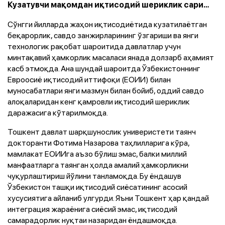
Кузатувчи мақомдан иқтисодий шериклик сари…
Сўнгги йилларда жаҳон иқтисодиётида кузатилаётган
беқарорлик, савдо занжирларининг ўзгариши ва янги
технологик рақобат шароитида давлатлар учун
минтақавий ҳамкорлик масаласи янада долзарб аҳамият
касб этмоқда. Ана шундай шароитда Ўзбекистоннинг
Евроосиё иқтисодий иттифоқи (ЕОИИ) билан
муносабатлари янги мазмун билан бойиб, оддий савдо
алоқаларидан кенг қамровли иқтисодий шериклик
даражасига кўтарилмоқда.
Тошкент давлат шарқшунослик универистети таянч
докторанти Фотима Назарова таҳлилларига кўра,
мамлакат ЕОИИга аъзо бўлиш эмас, балки миллий
манфаатларга таянган ҳолда амалий ҳамкорликни
чуқурлаштириш йўлини танламоқда. Бу ёндашув
Ўзбекистон ташқи иқтисодий сиёсатининг асосий
хусусиятига айланиб улгурди. Яъни Тошкент ҳар қандай
интеграция жараёнига сиёсий эмас, иқтисодий
самарадорлик нуқтаи назаридан ёндашмоқда.