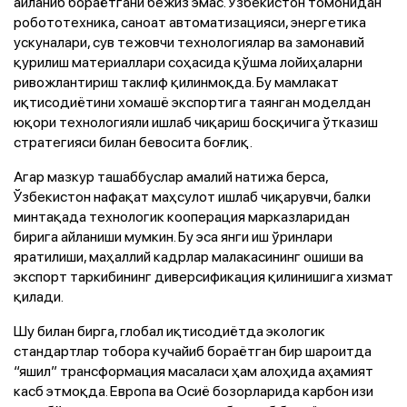
айланиб бораётгани бежиз эмас. Ўзбекистон томонидан
робототехника, саноат автоматизацияси, энергетика
ускуналари, сув тежовчи технологиялар ва замонавий
қурилиш материаллари соҳасида қўшма лойиҳаларни
ривожлантириш таклиф қилинмоқда. Бу мамлакат
иқтисодиётини хомашё экспортига таянган моделдан
юқори технологияли ишлаб чиқариш босқичига ўтказиш
стратегияси билан бевосита боғлиқ.
Агар мазкур ташаббуслар амалий натижа берса,
Ўзбекистон нафақат маҳсулот ишлаб чиқарувчи, балки
минтақада технологик кооперация марказларидан
бирига айланиши мумкин. Бу эса янги иш ўринлари
яратилиши, маҳаллий кадрлар малакасининг ошиши ва
экспорт таркибининг диверсификация қилинишига хизмат
қилади.
Шу билан бирга, глобал иқтисодиётда экологик
стандартлар тобора кучайиб бораётган бир шароитда
“яшил” трансформация масаласи ҳам алоҳида аҳамият
касб этмоқда. Европа ва Осиё бозорларида карбон изи