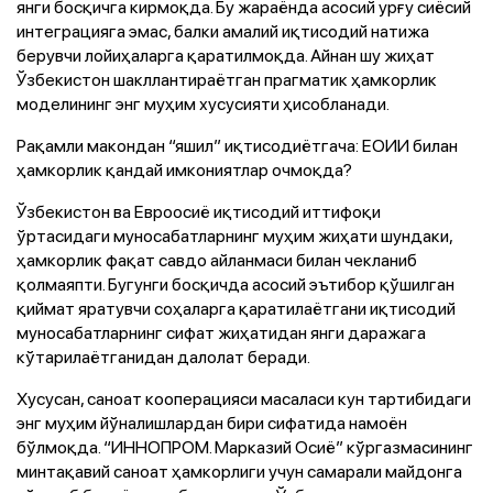
янги босқичга кирмоқда. Бу жараёнда асосий урғу сиёсий
интеграцияга эмас, балки амалий иқтисодий натижа
берувчи лойиҳаларга қаратилмоқда. Айнан шу жиҳат
Ўзбекистон шакллантираётган прагматик ҳамкорлик
моделининг энг муҳим хусусияти ҳисобланади.
Рақамли макондан “яшил” иқтисодиётгача: ЕОИИ билан
ҳамкорлик қандай имкониятлар очмоқда?
Ўзбекистон ва Евроосиё иқтисодий иттифоқи
ўртасидаги муносабатларнинг муҳим жиҳати шундаки,
ҳамкорлик фақат савдо айланмаси билан чекланиб
қолмаяпти. Бугунги босқичда асосий эътибор қўшилган
қиймат яратувчи соҳаларга қаратилаётгани иқтисодий
муносабатларнинг сифат жиҳатидан янги даражага
кўтарилаётганидан далолат беради.
Хусусан, саноат кооперацияси масаласи кун тартибидаги
энг муҳим йўналишлардан бири сифатида намоён
бўлмоқда. “ИННОПРОМ. Марказий Осиё” кўргазмасининг
минтақавий саноат ҳамкорлиги учун самарали майдонга