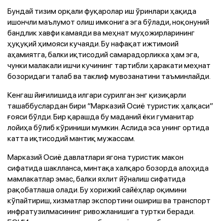
Бундай тизим орқали фуқаролар иш ўринлари ҳақида
ишончли маълумот олиш имконига эга бўлади, ноқонуний
бандлик хавфи камаяди ва меҳнат муҳожирларининг
ҳуқуқий ҳимояси кучаяди. Бу нафақат ижтимоий
аҳамиятга, балки иқтисодий самарадорликка ҳам эга,
чунки малакали ишчи кучининг тартибли ҳаракати меҳнат
бозоридаги талаб ва таклиф мувозанатини таъминлайди.
Кенгаш йиғилишида илгари сурилган энг қизиқарли
ташаббуслардан бири “Марказий Осиё туристик ҳалқаси”
ғояси бўлди. Бир қарашда бу маданий ёки гуманитар
лойиҳа бўлиб кўриниши мумкин. Аслида эса унинг ортида
катта иқтисодий мантиқ мужассам.
Марказий Осиё давлатлари ягона туристик макон
сифатида шаклланса, минтақа халқаро бозорда алоҳида
мамлакатлар эмас, балки яхлит йўналиш сифатида
рақобатлаша олади. Бу хорижий сайёҳлар оқимини
кўпайтириш, хизматлар экспортини ошириш ва транспорт
инфратузилмасининг ривожланишига туртки беради.