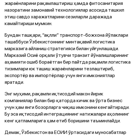
жараёнларини рақамлаштириш ҳамда фитосанитария
назоратини замонавий технологиялар асосида ташкил
этиш савдо харажатларини сезиларли даражада
камайтириши мумкин.
Бундан ташқари, “ақлли” транспорт-божхона йўлаклари
ташаббуси Ўзбекистоннинг минтақавий логистика
марказига айланиш стратегияси билан уйғунлашади.
Марказий Осиё орқали ўтувчи транзит йўналишларининг
аҳамияти ошиб бораётган бир пайтда рақамли логистика
тизимлари юк ташиш жараёнларини тезлаштириб,
экспортёр ва импортёрлар учун янги имкониятлар
яратади.
Энг муҳими, рақамли иқтисодий макон йирик
компаниялар билан бир қаторда кичик ва ўрта бизнес
учун ҳам янги бозорларга чиқиш имконини кенгайтиради.
Бу эса иқтисодий интеграциянинг натижалари аҳолининг
кенг қатламларига ҳам етиб боришини таъминлайди.
Демак, Ўзбекистон ва ЕОИИ ўртасидаги муносабатлар