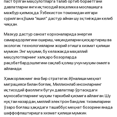
паст бўлган маҳсулотларга талаб ортиб бораётгани
давлатларни янги иқтисодий воқеликка мослашишга
мажбур қилмоқда. Ўзбекистон томонидан илгари
сурилган қўшма “яшил” дастур айнан шу эҳтиёждан келиб
чиққан.
Мазкур дастур саноат корхоналарида энергия
самарадорлигини ошириш, чиқиндиларни қисқартириш ва
экологик технологияларни жорий этишга хизмат қилиши
мумкин. Энг муҳими, бу келажакда маҳаллий
маҳсулотларнинг халқаро бозорларда
рақобатбардошлигини сақлаб қолиш учун муҳим омилга
айланади.
Ҳамкорликнинг яна бир стратегик йўналиши меҳнат
миграцияси билан боғлиқ. Миллионлаб инсонларнинг
иқтисодий фаоллиги бугун давлатлар ўртасидаги
муносабатларнинг муҳим таркибий қисмига айланган. Шу
нуқтаи назардан, миллий электрон бандлик тизимларини
ўзаро боғлаш ҳақидаги ташаббус меҳнат бозорини янада
шаффофлаштиришга хизмат қилиши мумкин.