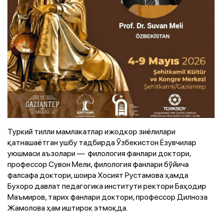
Туркий тилли мамлакатлар ижодкор зиёлилари
қатнашаётган ушбу тадбирда Ўзбекистон Ёзувчилар
уюшмаси аъзолари — филология фанлари доктори,
профессор Сувон Мели, филология фанлари бўйича
фалсафа доктори, шоира Хосият Рустамова ҳамда
Бухоро давлат педагогика институти ректори Баҳодир
Маъмиров, тарих фанлари доктори, профессор Дилноза
Жамолова ҳам иштирок этмоқда.