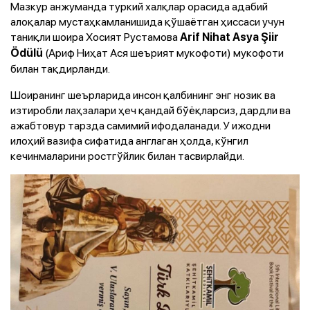
Мазкур анжуманда туркий халқлар орасида адабий
алоқалар мустаҳкамланишида қўшаётган ҳиссаси учун
таниқли шоира Хосият Рустамова
Arif Nihat Asya Şiir
(Ариф Ниҳат Ася шеърият мукофоти) мукофоти
Ödülü
билан тақдирланди.
Шоиранинг шеърларида инсон қалбининг энг нозик ва
изтиробли лаҳзалари ҳеч қандай бўёқларсиз, дардли ва
ажабтовур тарзда самимий ифодаланади. У ижодни
илоҳий вазифа сифатида англаган ҳолда, кўнгил
кечинмаларини ростгўйлик билан тасвирлайди.