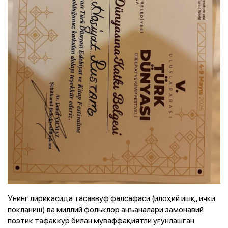
Унинг лирикасида тасаввуф фалсафаси (илоҳий ишқ, ички
покланиш) ва миллий фольклор анъаналари замонавий
поэтик тафаккур билан муваффақиятли уғунлашган.