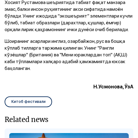
Хосият Рустамова шеъриятида табиат фақат манзара
эмас, балки инсон руҳиятининг акси сифатида намоён
бўлади. Унинг ижодида “экошеърият” элементлари кучли
бўлиб, табиат образлари (дарахтлар, қушлар, ёмғир)
орқали лирик қаҳрамоннинг ички дунёси очиб берилади.
Шоиранинг асарлари инглиз, озарбайжон, рус ва бошқа
кўплаб тилларга таржима қилинган. Унинг "Рангли
кўзёшлар" (Британия) ва "Мени юраклардан топ" (АҚШ)
каби тўпламлари халқаро адабий ҳамжамиятда юксак
баҳоланган.
Н.Усмонова, ЎзА
Китоб фестивали
Related news