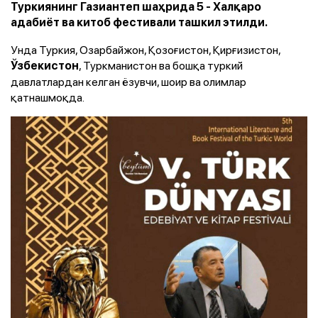
Туркиянинг Газиантеп шаҳрида 5 - Халқаро
адабиёт ва китоб фестивали ташкил этилди.
Унда Туркия, Озарбайжон, Қозоғистон, Қирғизистон,
, Туркманистон ва бошқа туркий
Ўзбекистон
давлатлардан келган ёзувчи, шоир ва олимлар
қатнашмоқда.