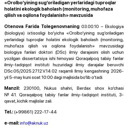
«Orolbo‘yining sug‘oriladigan yerlaridagi tuproqlar
holatini ekologik baholash (monitoring, muhofaza
qilish va oqilona foydalanish» mavzusida
03.00.10 – Ekologiya
Otenova Farida Tolegenovnaning
(biologiya)
ixtisosligi bo‘yicha «Orolbo‘yining sug‘oriladigan
yerlaridagi tuproqlar holatini ekologik baholash (monitoring,
muhofaza qilish va oqilona foydalanish» mavzusidagi
biologiya fanlari doktori (DSc) ilmiy darajasini olish uchun
yozilgan dissertatsiya ishi himoyasi Qoraqalpoq tabiiy fanlar
ilmiy-tadqiqot instituti huzuridagi ilmiy darajalar beruvchi
DSc.05/2025.27.12.V.14.02 raqamli Ilmiy kengashning 2026-
yil 5-may kuni soat 10:00 dagi majlisida bo‘lib o‘tadi.
230100, Nukus shahri, Berdax shox ko‘chasi
Manzil:
№41. Qoraqalpoq tabiiy fanlar ilmiy-tadqiqot instituti, 3-
qavat, kichik majlislar zali.
(+99861) 222-17-44
Tel.:
info@aknuk.uz
e-mail: