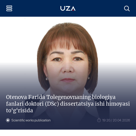
Otenova Farida Tolegenovnaning biologiya
fanlari doktori (DSc) dissertatsiya ishi himoyasi
to‘g‘risida
Scientific works publication
19:20 / 20.04.2026