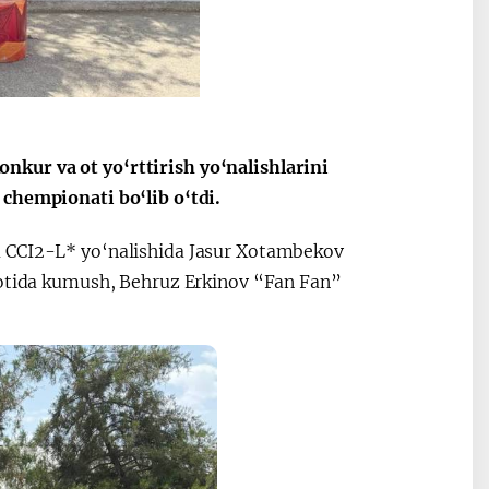
kur va ot yo‘rttirish yo‘nalishlarini
 chempionati bo‘lib o‘tdi.
a CCI2-L* yo‘nalishida Jasur Xotambekov
i otida kumush, Behruz Erkinov “Fan Fan”