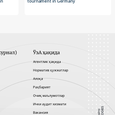
in
tournament in Germany
урнал)
ЎзА ҳақида
Агентлик ҳақида
Норматив ҳужжатлар
Алоқа
Раҳбарият
Очиқ маълумотлар
Ички аудит хизмати
Вакансия