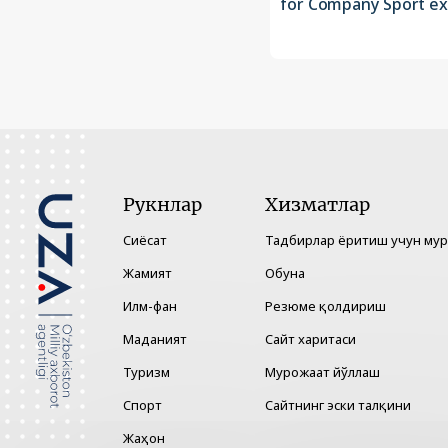
for Company Sport e
Рукнлар
Хизматлар
Сиёсат
Тадбирлар ёритиш учун му
Жамият
Обуна
Илм-фан
Резюме қолдириш
Маданият
Сайт харитаси
Туризм
Мурожаат йўллаш
Спорт
Сайтнинг эски талқини
Жаҳон