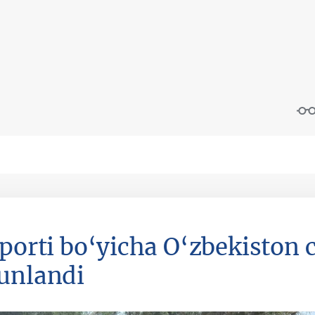
sporti bo‘yicha O‘zbekiston
unlandi