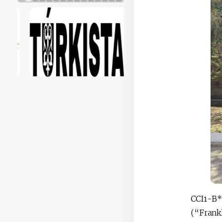
CCI1-B*
(“Frank