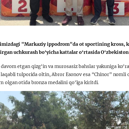
imizdagi "Markaziy ippodrom"da ot sportining kross, kon
tirgan uchkurash bo‘yicha kattalar o‘rtasida O‘zbekiston
 davom etgan qizg‘in va murosasiz bahslar yakuniga ko‘r
 laqabli tulporida oltin, Abror Esonov esa “Chinor” noml
 olgan otida bronza medalini qo‘lga kiritdi.