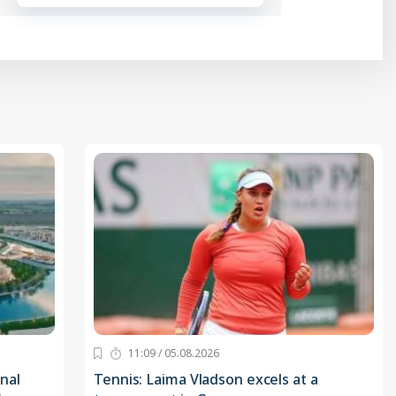
11:09 / 05.08.2026
nal
Tennis: Laima Vladson excels at a