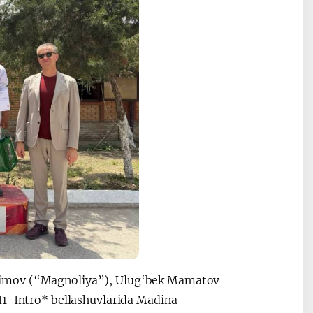
himov (“Magnoliya”), Ulug‘bek Mamatov
I1-Intro* bellashuvlarida Madina