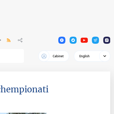
1
1
1
1
1
Cabinet
English
 chempionati