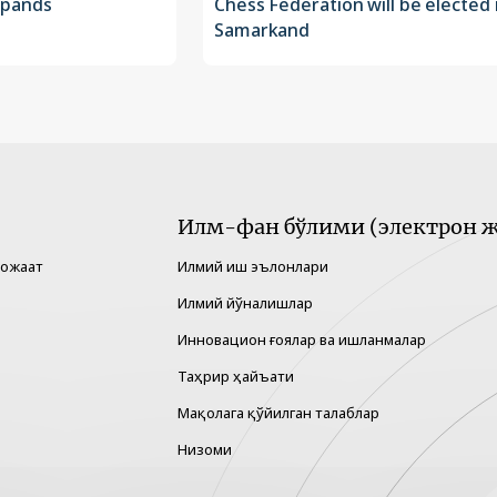
xpands
Chess Federation will be elected 
Samarkand
Илм-фан бўлими (электрон ж
рожаат
Илмий иш эълонлари
Илмий йўналишлар
Инновацион ғоялар ва ишланмалар
Таҳрир ҳайъати
Мақолага қўйилган талаблар
Низоми