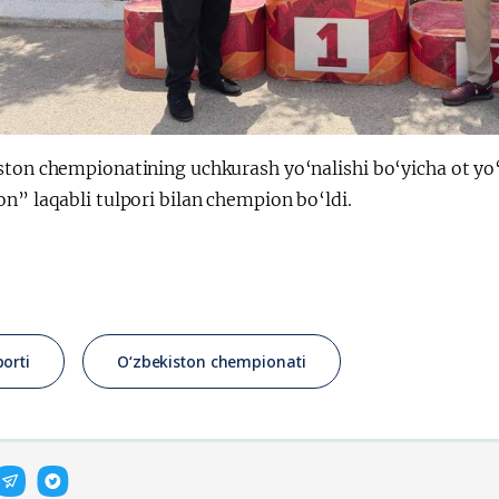
ston chempionatining uchkurash yo‘nalishi bo‘yicha ot y
n” laqabli tulpori bilan chempion bo‘ldi.
porti
O‘zbekiston chempionati