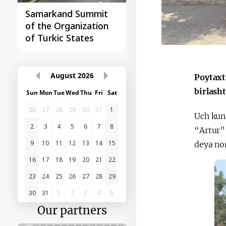
Samarkand Summit
First Central Asia -
of the Organization
China Summit
of Turkic States
August
2026
Poytaxt
birlash
Sun
Mon
Tue
Wed
Thu
Fri
Sat
26
27
28
29
30
31
1
Uch kun
2
3
4
5
6
7
8
“Artur”
9
10
11
12
13
14
15
deya nom
16
17
18
19
20
21
22
23
24
25
26
27
28
29
30
31
1
2
3
4
5
Our partners