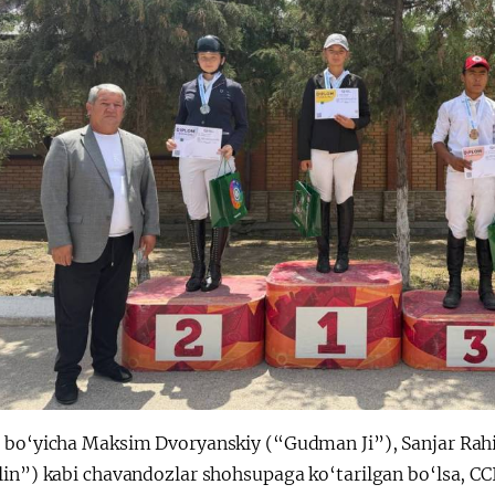
 bo‘yicha Maksim Dvoryanskiy (“Gudman Ji”), Sanjar Ra
lin”) kabi chavandozlar shohsupaga ko‘tarilgan bo‘lsa, CC