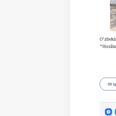
O‘zbeki
“Hosilxo
Ot s