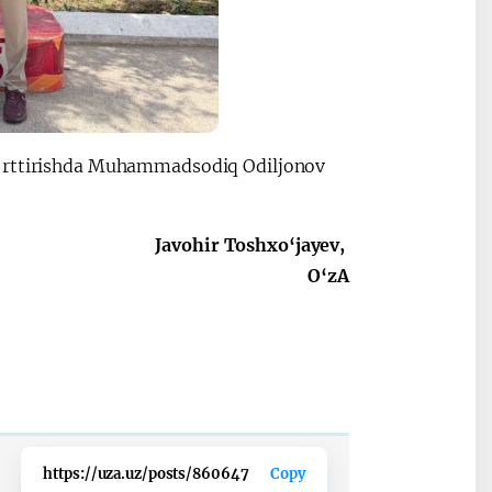
o‘rttirishda Muhammadsodiq Odiljonov
Javohir Toshxo‘jayev,
O‘zA
https://uza.uz/posts/860647
Copy