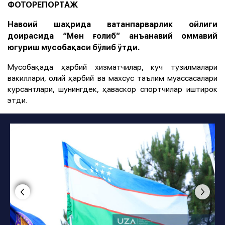
ФОТОРЕПОРТАЖ
Навоий шаҳрида ватанпарварлик ойлиги
доирасида “Мен ғолиб” анъанавий оммавий
югуриш мусобақаси бўлиб ўтди.
Мусобақада ҳарбий хизматчилар, куч тузилмалари
вакиллари, олий ҳарбий ва махсус таълим муассасалари
курсантлари, шунингдек, ҳаваскор спортчилар иштирок
этди.