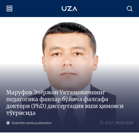
Маруфов Элёржон Уктамовичнинг
педагогика фанлар бўйича фалсафа
доктори (PhD) диссертация иши ҳимояси
тўғрисида
Scientific works publication
21:37 / 09.05.2026