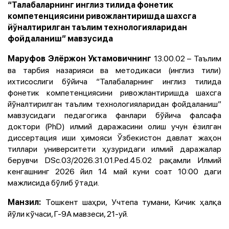
“Талабаларнинг инглиз тилида фонетик
компетенциясини ривожлантиришда шахсга
йўналтирилган таълим технологияларидан
фойдаланиш” мавзусида
13.00.02 – Таълим
Маруфов Элёржон Уктамовичнинг
ва тарбия назарияси ва методикаси (инглиз тили)
ихтисослиги бўйича “Талабаларнинг инглиз тилида
фонетик компетенциясини ривожлантиришда шахсга
йўналтирилган таълим технологияларидан фойдаланиш”
мавзусидаги педагогика фанлари бўйича фалсафа
доктори (PhD) илмий даражасини олиш учун ёзилган
диссертация иши ҳимояси Ўзбекистон давлат жаҳон
тиллари университети ҳузуридаги илмий даражалар
берувчи DSc.03/2026.31.01.Ped.45.02 рақамли Илмий
кенгашнинг 2026 йил 14 май куни соат 10:00 даги
мажлисида бўлиб ўтади.
Тошкент шаҳри, Учтепа тумани, Кичик ҳалқа
Манзил:
йўли кўчаси, Г-9А мавзеси, 21-уй.