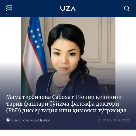
Маматқобилова Сабохат Шокир қизининг
тарих фанлари бўйича фалсафа доктори
(PhD) диссертация иши ҳимояси тўғрисида
Scientific works publication
19:07 / 04.06.2026