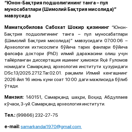
“Юнон-Бақтрия подшолигининг танга – пул
муносабатлари (Шимолий Бақтрия мисолида)”
мавзусида
“Юнон-
Маматқобилова Сабохат Шокир қизининг
Бақтрия подшолигининг танга – пул муносабатлари
(Шимолий Бақтрия мисолида)” мавзусидаги 07.00.06 –
Археология ихтисослиги бўйича тарих фанлари бўйича
фалсафа доктори (PhD) илмий даражасини олиш учун
тайёрланган диссертация ишининг ҳимояси Яҳё Ғуломов
номидаги Самарқанд археология институти ҳузуридаги
DSc.13/2025.27.12.Tar.02.01. рақамли Илмий кенгашнинг
2026 йил 16 июнь куни соат 10:00 даги мажлисида бўлиб
ўтади.
140151, Самарқанд шаҳри, Воҳид Абдуллаев
Манзил:
кўчаси, 3-уй. Самарқанд археология институти.
(99866) 232-27-75
Тел.:
samarkandai1970@gmail.com
e-mail: