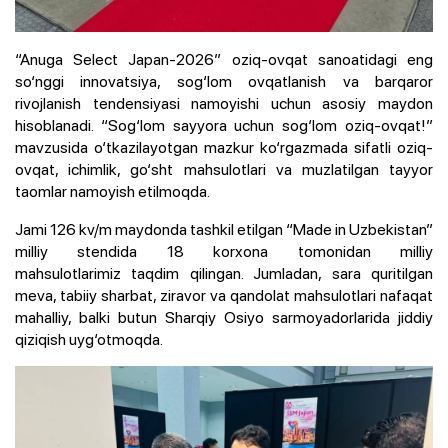
“Anuga Select Japan-2026” oziq-ovqat sanoatidagi eng
so‘nggi innovatsiya, sog‘lom ovqatlanish va barqaror
rivojlanish tendensiyasi namoyishi uchun asosiy maydon
hisoblanadi. “Sog‘lom sayyora uchun sog‘lom oziq-ovqat!”
mavzusida o‘tkazilayotgan mazkur ko‘rgazmada sifatli oziq-
ovqat, ichimlik, go‘sht mahsulotlari va muzlatilgan tayyor
taomlar namoyish etilmoqda.
Jami 126 kv/m maydonda tashkil etilgan “Made in Uzbekistan”
milliy stendida 18 korxona tomonidan milliy
mahsulotlarimiz taqdim qilingan. Jumladan, sara quritilgan
meva, tabiiy sharbat, ziravor va qandolat mahsulotlari nafaqat
mahalliy, balki butun Sharqiy Osiyo sarmoyadorlarida jiddiy
qiziqish uyg‘otmoqda.