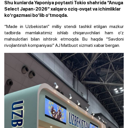
Shu kunlarda Yaponiya poytaxti Tokio shahrida “Anuga
Select Japan-2026” xalqaro oziq-ovqat va ichimliklar
ko‘rgazmasi bo‘lib o‘tmoqda.
“Made in Uzbekistan” milliy stendi tashkil etilgan mazkur
tadbirda mamlakatimiz ishlab chiqaruvchilari ham o‘z
mahsulotlari bilan ishtirok etmoqda. Bu haqda “Savdoni
rivojlantirish kompaniyasi” AJ Matbuot xizmati xabar bergan.