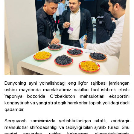
Dunyoning ayni yo‘nalishdagi eng ilg‘or tajribasi jamlangan
ushbu maydonda mamlakatimiz vakillari faol ishtirok etishi
Yaponiya bozorida O‘zbekiston mahsulotlari eksportini
kengaytirish va yangi strategik hamkorlar topish yo‘lidagi dadil
qadamdir.
Serquyosh zaminimizda yetishtiriladigan sifatli, xaridorgir
mahsulotlar shifobaxshligi va tabiiyligi bilan ajralib turadi. Shu
nuqtai nazardan, ushbu ko‘rgazma eksportchilarimiz