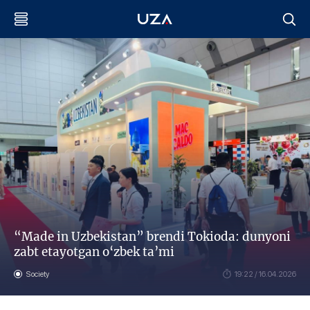
“Made in Uzbekistan” brendi Tokioda: dunyoni
zabt etayotgan o‘zbek ta’mi
Society
19:22 / 16.04.2026