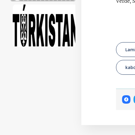
Verde, S
Lam
kabo