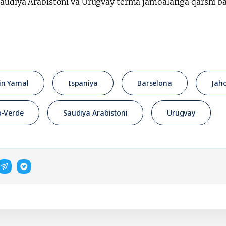
audiya Arabistoni va Urugvay terma jamoalariga qarshi bah
in Yamal
Ispaniya
Barselona
Jah
-Verde
Saudiya Arabistoni
Urugvay