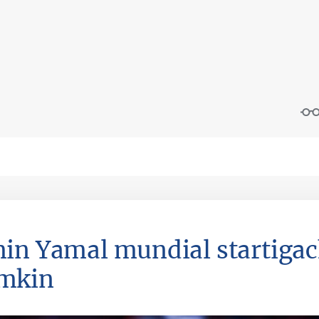
in Yamal mundial startigach
mkin