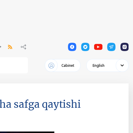
1
1
1
1
1
Cabinet
English
a safga qaytishi