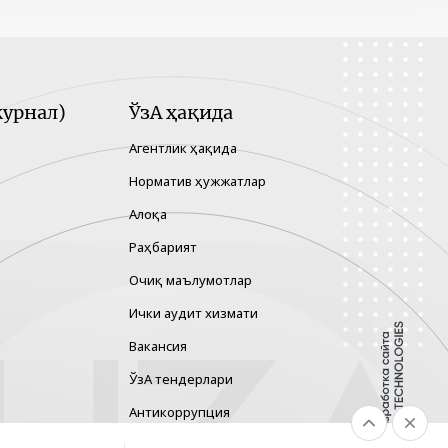
урнал)
ЎзА ҳақида
Агентлик ҳақида
Норматив ҳужжатлар
Алоқа
Раҳбарият
Очиқ маълумотлар
Ички аудит хизмати
Вакансия
ЎзА тендерлари
Антикоррупция
Гендер тенглик