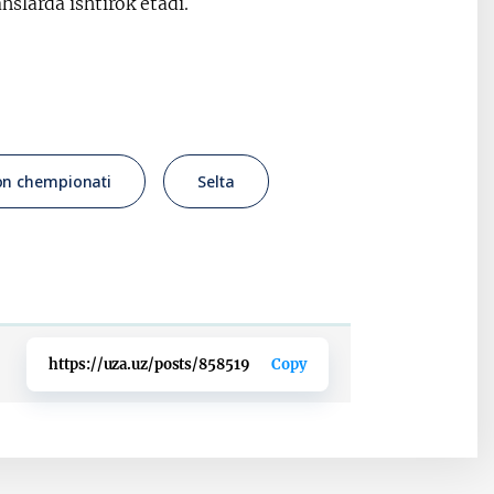
slarda ishtirok etadi.
on chempionati
Selta
https://uza.uz/posts/858519
Copy