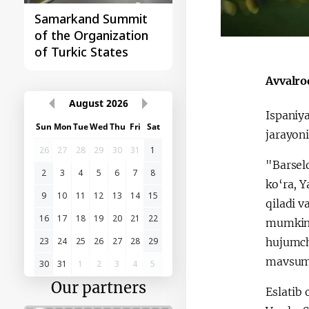
Samarkand Summit
First Central Asia -
of the Organization
China Summit
of Turkic States
Avvalro
August
2026
Ispaniy
Sun
Mon
Tue
Wed
Thu
Fri
Sat
jarayoni
26
27
28
29
30
31
1
"Barsel
2
3
4
5
6
7
8
ko‘ra, 
9
10
11
12
13
14
15
qiladi 
16
17
18
19
20
21
22
mumkin. 
hujumchi
23
24
25
26
27
28
29
mavsumd
30
31
1
2
3
4
5
Our partners
Eslatib