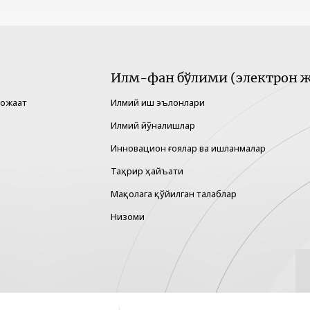
Илм-фан бўлими (электрон ж
рожаат
Илмий иш эълонлари
Илмий йўналишлар
Инновацион ғоялар ва ишланмалар
Таҳрир ҳайъати
Мақолага қўйилган талаблар
Низоми