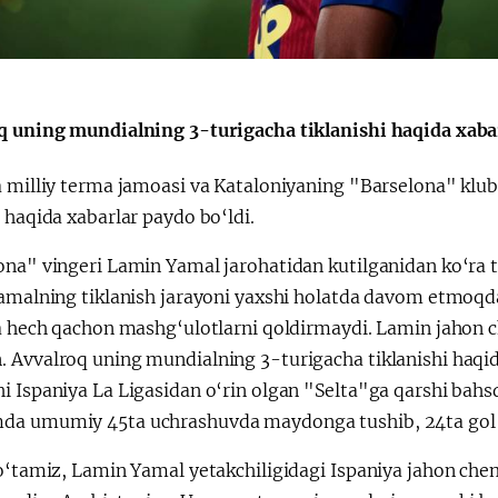
q uning mundialning 3-turigacha tiklanishi haqida xabar
a milliy terma jamoasi va Kataloniyaning "Barselona" klub
 haqida xabarlar paydo bo‘ldi.
ona" vingeri Lamin Yamal jarohatidan kutilganidan ko‘ra 
Yamalning tiklanish jarayoni yaxshi holatda davom etmoqda
va hech qachon mashg‘ulotlarni qoldirmaydi. Lamin jahon c
Avvalroq uning mundialning 3-turigacha tiklanishi haqida
 Ispaniya La Ligasidan o‘rin olgan "Selta"ga qarshi bahsda
a umumiy 45ta uchrashuvda maydonga tushib, 24ta gol va
 o‘tamiz, Lamin Yamal yetakchiligidagi Ispaniya jahon ch