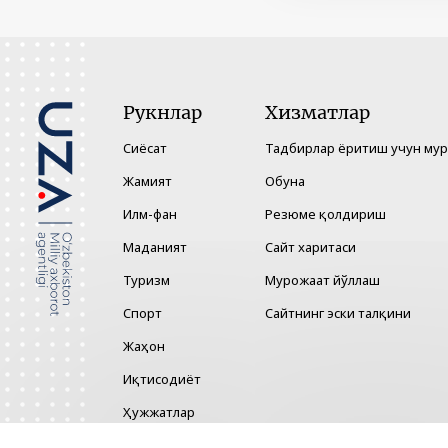
Рукнлар
Хизматлар
Сиёсат
Тадбирлар ёритиш учун му
Жамият
Обуна
Илм-фан
Резюме қолдириш
Маданият
Сайт харитаси
Туризм
Мурожаат йўллаш
Спорт
Сайтнинг эски талқини
Жаҳон
Иқтисодиёт
Ҳужжатлар
Технология