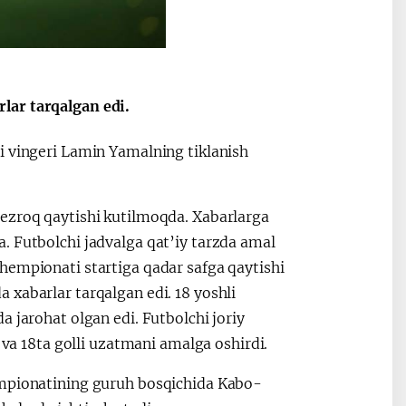
lar tarqalgan edi.
i vingeri Lamin Yamalning tiklanish
tezroq qaytishi kutilmoqda. Xabarlarga
. Futbolchi jadvalga qat’iy tarzda amal
hempionati startiga qadar safga qaytishi
 xabarlar tarqalgan edi. 18 yoshli
 jarohat olgan edi. Futbolchi joriy
 18ta golli uzatmani amalga oshirdi.
empionatining guruh bosqichida Kabo-