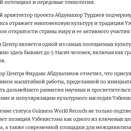
й потенциал и передовые технологии.
й архитектор проекта Абдукаххор Турдиев подчеркну
кса отражает многовековую культуру и традиции Узб
ом открытости страны миру и ее активного участия
я Центр является одной из самых посещаемых культ
вно здесь бывают до 5 тысяч человек, включая как г
ов.
ор Центра Фирдавс Абдухаликов отметил, что прису
нием масштабной работы, проделанной по инициатив
ть дальнейшего развития научных и просветительск
ение и популяризацию культурного наследия Узбекис
ние статуса Guinness World Records не только подтв
ает позиции Узбекистана как одного из ключевых це
а, а также современной площадки для межцивилиза