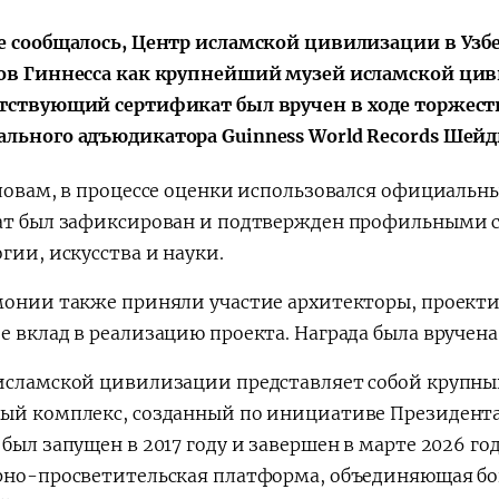
е сообщалось, Центр исламской цивилизации в Узб
ов Гиннесса как крупнейший музей исламской цив
тствующий сертификат был вручен в ходе торжест
льного адъюдикатора Guinness World Records Шей
словам, в процессе оценки использовался официальн
ат был зафиксирован и подтвержден профильными с
гии, искусства и науки.
монии также приняли участие архитекторы, проект
е вклад в реализацию проекта. Награда была вручена
исламской цивилизации представляет собой крупны
ый комплекс, созданный по инициативе Президента
был запущен в 2017 году и завершен в марте 2026 го
рно-просветительская платформа, объединяющая бог