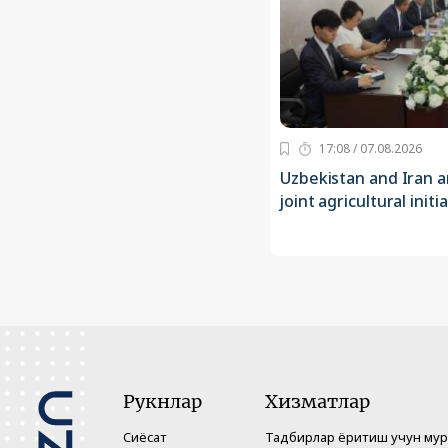
17:08 / 07.08.2026
Uzbekistan and Iran a
joint agricultural initi
Рукнлар
Хизматлар
Сиёсат
Тадбирлар ёритиш учун му