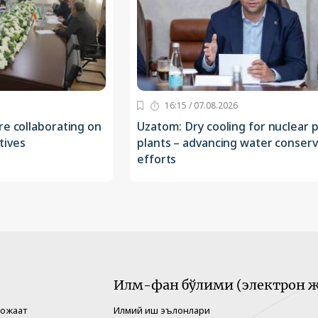
16:15 / 07.08.2026
re collaborating on
Uzatom: Dry cooling for nuclear
atives
plants – advancing water conserv
efforts
Илм-фан бўлими (электрон ж
рожаат
Илмий иш эълонлари