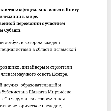
екистане официально вошел в Книгу
илизации в мире.
венной церемонии с участием
ды Субаши.
ый логбук, в котором каждый
пециалистами в области исламской
ировщики, дизайнеры и строители,
 членам научного совета Центра.
й научно-образовательный и
 Узбекистана Шавката Мирзиёева.
да. Он задуман как современная
атое историческое наследие,