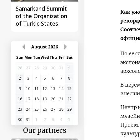
Samarkand Summit
First Central Asia -
Как уж
of the Organization
China Summit
рекорд
of Turkic States
Соотве
официа
August
2026
По ее 
Sun
Mon
Tue
Wed
Thu
Fri
Sat
экспон
26
27
28
29
30
31
1
археоло
2
3
4
5
6
7
8
В цере
9
10
11
12
13
14
15
внесши
16
17
18
19
20
21
22
Центр 
23
24
25
26
27
28
29
музейн
30
31
1
2
3
4
5
Проект 
Our partners
культу