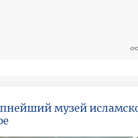
пнейший музей исламск
ре