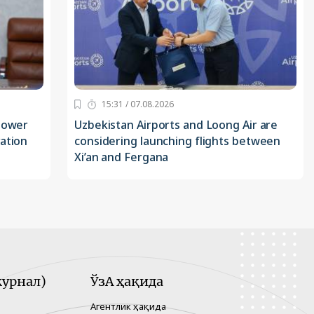
15:31 / 07.08.2026
 power
Uzbekistan Airports and Loong Air are
ation
considering launching flights between
Xi’an and Fergana
урнал)
ЎзА ҳақида
Агентлик ҳақида