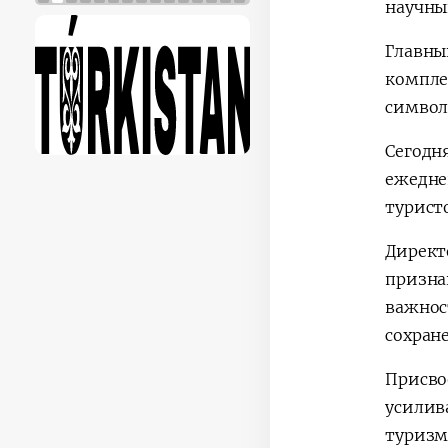
научны
Главны
компле
символ
Сегодн
ежедне
турист
Директ
призна
важнос
сохран
Присвое
усилив
туризм