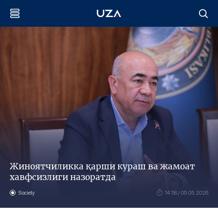
Жиноятчиликка қарши кураш ва жамоат
хавфсизлиги назоратда
Society
14:58 / 05.05.2026