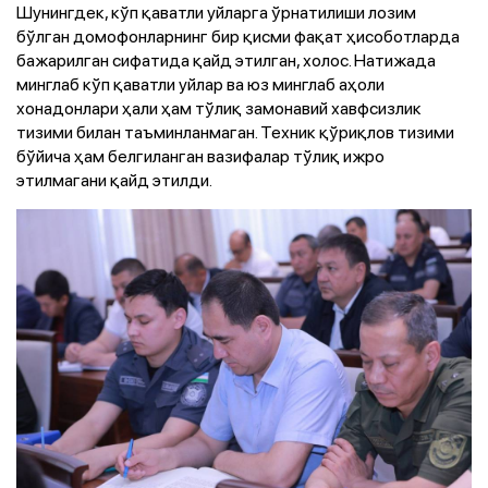
Шунингдек, кўп қаватли уйларга ўрнатилиши лозим
бўлган домофонларнинг бир қисми фақат ҳисоботларда
бажарилган сифатида қайд этилган, холос. Натижада
минглаб кўп қаватли уйлар ва юз минглаб аҳоли
хонадонлари ҳали ҳам тўлиқ замонавий хавфсизлик
тизими билан таъминланмаган. Техник қўриқлов тизими
бўйича ҳам белгиланган вазифалар тўлиқ ижро
этилмагани қайд этилди.