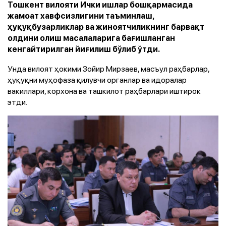
Тошкент вилояти Ички ишлар бошқармасида
жамоат хавфсизлигини таъминлаш,
ҳуқуқбузарликлар ва жиноятчиликнинг барвақт
олдини олиш масалаларига бағишланган
кенгайтирилган йиғилиш бўлиб ўтди.
Унда вилоят ҳокими Зойир Мирзаев, масъул раҳбарлар,
ҳуқуқни муҳофаза қилувчи органлар ва идоралар
вакиллари, корхона ва ташкилот раҳбарлари иштирок
этди.