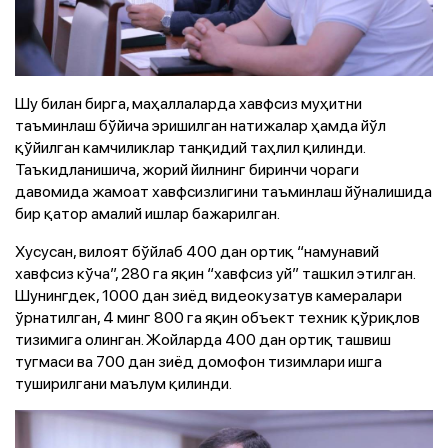
Шу билан бирга, маҳаллаларда хавфсиз муҳитни
таъминлаш бўйича эришилган натижалар ҳамда йўл
қўйилган камчиликлар танқидий таҳлил қилинди.
Таъкидланишича, жорий йилнинг биринчи чораги
давомида жамоат хавфсизлигини таъминлаш йўналишида
бир қатор амалий ишлар бажарилган.
Хусусан, вилоят бўйлаб 400 дан ортиқ “намунавий
хавфсиз кўча”, 280 га яқин “хавфсиз уй” ташкил этилган.
Шунингдек, 1000 дан зиёд видеокузатув камералари
ўрнатилган, 4 минг 800 га яқин объект техник қўриқлов
тизимига олинган. Жойларда 400 дан ортиқ ташвиш
тугмаси ва 700 дан зиёд домофон тизимлари ишга
туширилгани маълум қилинди.