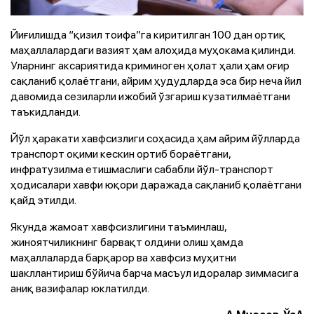
Йиғилишда “қизил тоифа”га киритилган 100 дан ортиқ
маҳаллалардаги вазият ҳам алоҳида муҳокама қилинди.
Уларнинг аксариятида криминоген ҳолат ҳали ҳам оғир
сақланиб қолаётгани, айрим ҳудудларда эса бир неча йил
давомида сезиларли ижобий ўзгариш кузатилмаётгани
таъкидланди.
Йўл ҳаракати хавфсизлиги соҳасида ҳам айрим йўлларда
транспорт оқими кескин ортиб бораётгани,
инфратузилма етишмаслиги сабабли йўл-транспорт
ҳодисалари хавфи юқори даражада сақланиб қолаётгани
қайд этилди.
Якунда жамоат хавфсизлигини таъминлаш,
жиноятчиликнинг барвақт олдини олиш ҳамда
маҳаллаларда барқарор ва хавфсиз муҳитни
шакллантириш бўйича барча масъул идоралар зиммасига
аниқ вазифалар юклатилди.