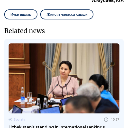
А.Мусаев, ЎзА
Ички ишлар
Жиноятчиликка қарши
Related news
Society
16:27
Uzbekistan’s standing in international rankings