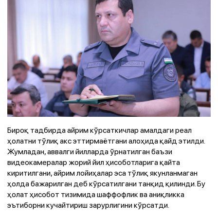
Бироқ тадбирда айрим кўрсаткичлар амалдаги реал
ҳолатни тўлиқ акс эттирмаётгани алоҳида қайд этилди.
Жумладан, аввалги йилларда ўрнатилган баъзи
видеокамералар жорий йил ҳисоботларига қайта
киритилгани, айрим лойиҳалар эса тўлиқ якунланмаган
ҳолда бажарилган деб кўрсатилгани танқид қилинди. Бу
ҳолат ҳисобот тизимида шаффофлик ва аниқликка
эътиборни кучайтириш зарурлигини кўрсатди.