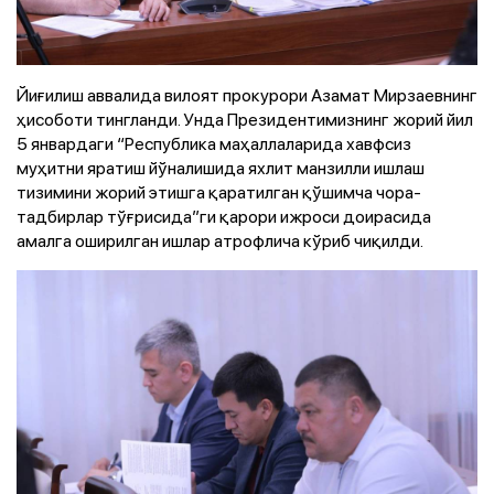
Йиғилиш аввалида вилоят прокурори Азамат Мирзаевнинг
ҳисоботи тингланди. Унда Президентимизнинг жорий йил
5 январдаги “Республика маҳаллаларида хавфсиз
муҳитни яратиш йўналишида яхлит манзилли ишлаш
тизимини жорий этишга қаратилган қўшимча чора-
тадбирлар тўғрисида”ги қарори ижроси доирасида
амалга оширилган ишлар атрофлича кўриб чиқилди.