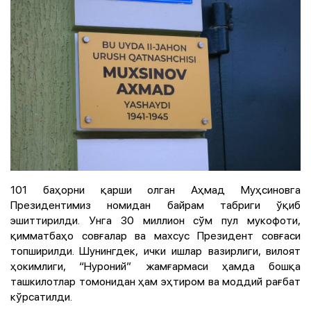
101 баҳорни қарши олган Аҳмад Муҳсиновга
Президентимиз номидан байрам табриги ўқиб
эшиттирилди. Унга 30 миллион сўм пул мукофоти,
қимматбаҳо совғалар ва махсус Президент совғаси
топширилди. Шунингдек, ички ишлар вазирлиги, вилоят
ҳокимлиги, “Нуроний” жамғармаси ҳамда бошқа
ташкилотлар томонидан ҳам эҳтиром ва моддий рағбат
кўрсатилди.