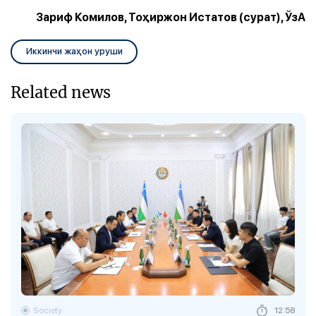
Зариф Комилов, Тоҳиржон Истатов (сурат), ЎзА
Иккинчи жаҳон уруши
Related news
Society
12:58