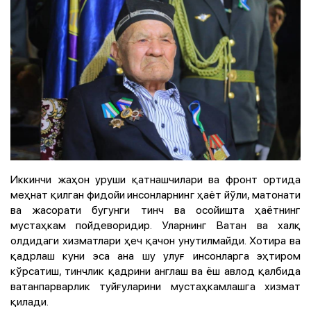
Иккинчи жаҳон уруши қатнашчилари ва фронт ортида
меҳнат қилган фидойи инсонларнинг ҳаёт йўли, матонати
ва жасорати бугунги тинч ва осойишта ҳаётнинг
мустаҳкам пойдеворидир. Уларнинг Ватан ва халқ
олдидаги хизматлари ҳеч қачон унутилмайди. Хотира ва
қадрлаш куни эса ана шу улуғ инсонларга эҳтиром
кўрсатиш, тинчлик қадрини англаш ва ёш авлод қалбида
ватанпарварлик туйғуларини мустаҳкамлашга хизмат
қилади.