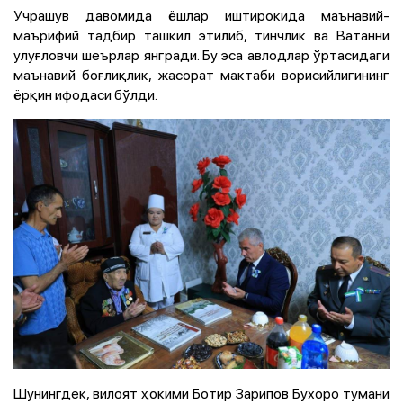
Учрашув давомида ёшлар иштирокида маънавий-
маърифий тадбир ташкил этилиб, тинчлик ва Ватанни
улуғловчи шеърлар янгради. Бу эса авлодлар ўртасидаги
маънавий боғлиқлик, жасорат мактаби ворисийлигининг
ёрқин ифодаси бўлди.
Шунингдек, вилоят ҳокими Ботир Зарипов Бухоро тумани