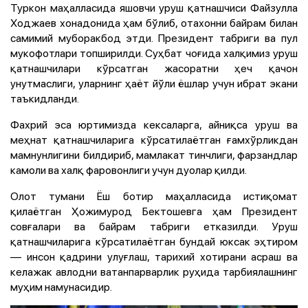
Туркон маҳалласида яшовчи уруш қатнашчиси Файзулла
Ходжаев хонадонида ҳам бўлиб, отахонни байрам билан
самимий муборакбод этди. Президент табриги ва пул
мукофотлари топширилди. Суҳбат чоғида халқимиз уруш
қатнашчилари кўрсатган жасоратни ҳеч қачон
унутмаслиги, уларнинг ҳаёт йўли ёшлар учун ибрат экани
таъкидланди.
Фахрий эса юртимизда кексаларга, айниқса уруш ва
меҳнат қатнашчиларига кўрсатилаётган ғамхўрликдан
мамнунлигини билдириб, мамлакат тинчлиги, фарзандлар
камоли ва халқ фаровонлиги учун дуолар қилди.
Олот тумани Ёш ботир маҳалласида истиқомат
қилаётган Ҳожимурод Бектошевга ҳам Президент
совғалари ва байрам табриги етказилди. Уруш
қатнашчиларига кўрсатилаётган бундай юксак эҳтиром
— инсон қадрини улуғлаш, тарихий хотирани асраш ва
келажак авлодни ватанпарварлик руҳида тарбиялашнинг
муҳим намунасидир.