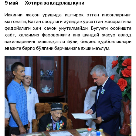
9 май — Хотира ва қадрлаш куни
Иккинчи жаҳон урушида иштирок этган инсонларнинг
матонати, Ватан озодлиги йўлида кўрсатган жасорати ва
фидойилиги ҳеч қачон унутилмайди. Бугунги осойишта
ҳаёт, халқимиз фаровонлиги ана шундай жасур авлод
вакилларининг машаққатли йўли, беқиёс қурбонликлари
эвазига барпо бўлгани барчамизга яхши маълум.