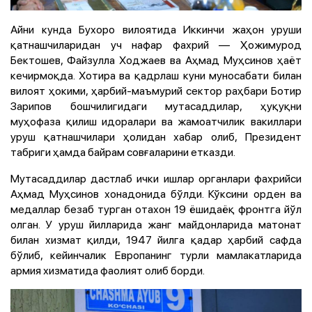
Айни кунда Бухоро вилоятида Иккинчи жаҳон уруши
қатнашчиларидан уч нафар фахрий — Ҳожимурод
Бектошев, Файзулла Ходжаев ва Аҳмад Муҳсинов ҳаёт
кечирмоқда. Хотира ва қадрлаш куни муносабати билан
вилоят ҳокими, ҳарбий-маъмурий сектор раҳбари Ботир
Зарипов бошчилигидаги мутасаддилар, ҳуқуқни
муҳофаза қилиш идоралари ва жамоатчилик вакиллари
уруш қатнашчилари ҳолидан хабар олиб, Президент
табриги ҳамда байрам совғаларини етказди.
Мутасаддилар дастлаб ички ишлар органлари фахрийси
Аҳмад Муҳсинов хонадонида бўлди. Кўксини орден ва
медаллар безаб турган отахон 19 ёшидаёқ фронтга йўл
олган. У уруш йилларида жанг майдонларида матонат
билан хизмат қилди, 1947 йилга қадар ҳарбий сафда
бўлиб, кейинчалик Европанинг турли мамлакатларида
армия хизматида фаолият олиб борди.