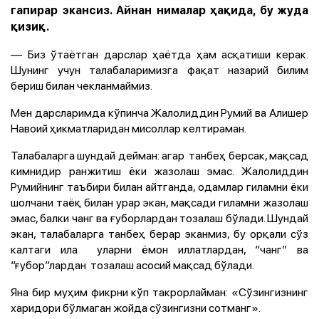
гапирар экансиз. Айнан нималар ҳақида, бу жуда
қизиқ.
— Биз ўтаётган дарслар ҳаётда ҳам асқатиши керак.
Шунинг учун талабаларимизга фақат назарий билим
бериш билан чекланмаймиз.
Мен дарсларимда кўпинча Жалолиддин Румий ва Алишер
Навоий ҳикматларидан мисоллар келтираман.
Талабаларга шундай дейман: агар танбеҳ берсак, мақсад
кимнидир ранжитиш ёки жазолаш эмас. Жалолиддин
Румийнинг таъбири билан айтганда, одамлар гиламни ёки
шолчани таёқ билан урар экан, мақсади гиламни жазолаш
эмас, балки чанг ва ғуборлардан тозалаш бўлади. Шундай
экан, талабаларга танбеҳ берар эканмиз, бу орқали сўз
калтаги ила уларни ёмон иллатлардан, “чанг” ва
“ғубор”лардан тозалаш асосий мақсад бўлади.
Яна бир муҳим фикрни кўп такрорлайман: «Сўзингизнинг
харидори бўлмаган жойда сўзингизни сотманг».