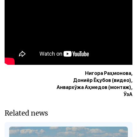
Нигора Раҳмонова,
Дониёр Ёқубов (видео),
Анвархўжа Аҳмедов (монтаж),
ЎзА
Related news