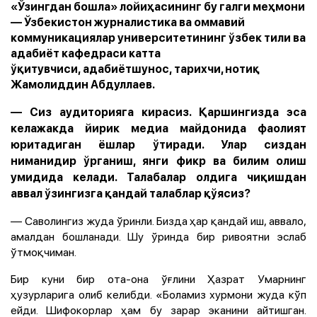
«Ўзингдан бошла» лойиҳасининг бу галги меҳмони
— Ўзбекистон журналистика ва оммавий
коммуникациялар университетининг ўзбек тили ва
адабиёт кафедраси катта
ўқитувчиси, адабиётшунос, тарихчи, нотиқ
Жамолиддин Абдуллаев.
— Сиз аудиторияга кирасиз. Қаршингизда эса
келажакда йирик медиа майдонида фаолият
юритадиган ёшлар ўтиради. Улар сиздан
ниманидир ўрганиш, янги фикр ва билим олиш
умидида келади. Талабалар олдига чиқишдан
аввал ўзингизга қандай талаблар қўясиз?
— Саволингиз жуда ўринли. Бизда ҳар қандай иш, аввало,
амалдан бошланади. Шу ўринда бир ривоятни эслаб
ўтмоқчиман.
Бир куни бир ота-она ўғлини Ҳазрат Умарнинг
ҳузурларига олиб келибди. «Боламиз хурмони жуда кўп
ейди. Шифокорлар ҳам бу зарар эканини айтишган.