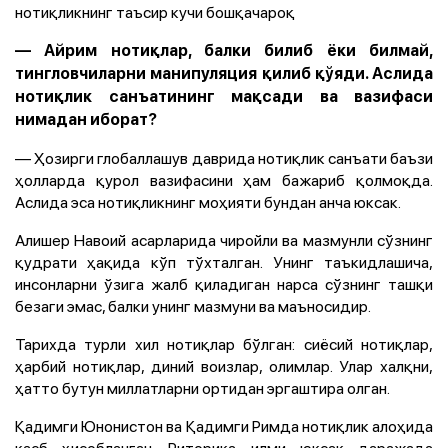
нотиқликнинг таъсир кучи бошқачароқ
— Айрим нотиқлар, балки билиб ёки билмай,
тингловчиларни манипуляция қилиб қўяди. Аслида
нотиқлик санъатининг мақсади ва вазифаси
нимадан иборат?
— Ҳозирги глобаллашув даврида нотиқлик санъати баъзи
ҳолларда қурол вазифасини ҳам бажариб қолмоқда.
Аслида эса нотиқликнинг моҳияти бундан анча юксак.
Алишер Навоий асарларида чиройли ва мазмунли сўзнинг
қудрати ҳақида кўп тўхталган. Унинг таъкидлашича,
инсонларни ўзига жалб қиладиган нарса сўзнинг ташқи
безаги эмас, балки унинг мазмуни ва маъносидир.
Тарихда турли хил нотиқлар бўлган: сиёсий нотиқлар,
ҳарбий нотиқлар, диний воизлар, олимлар. Улар халқни,
ҳатто бутун миллатларни ортидан эргаштира олган.
Қадимги Юнонистон ва Қадимги Римда нотиқлик алоҳида
касб ҳисобланган. Риторика илми юксак даражада