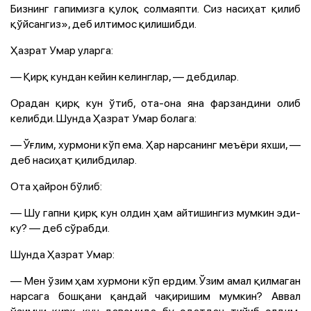
Бизнинг гапимизга қулоқ солмаяпти. Сиз насиҳат қилиб
қўйсангиз», деб илтимос қилишибди.
Ҳазрат Умар уларга:
— Қирқ кундан кейин келинглар, — дебдилар.
Орадан қирқ кун ўтиб, ота-она яна фарзандини олиб
келибди. Шунда Ҳазрат Умар болага:
— Ўғлим, хурмони кўп ема. Ҳар нарсанинг меъёри яхши, —
деб насиҳат қилибдилар.
Ота ҳайрон бўлиб:
— Шу гапни қирқ кун олдин ҳам айтишингиз мумкин эди-
ку? — деб сўрабди.
Шунда Ҳазрат Умар:
— Мен ўзим ҳам хурмони кўп ердим. Ўзим амал қилмаган
нарсага бошқани қандай чақиришим мумкин? Аввал
ўзимни қирқ кун давомида бу одатдан тийиб олдим,