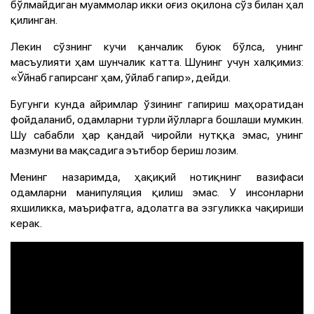
бўлмайдиган муаммолар икки оғиз оқилона сўз билан ҳал
қилинган.
Лекин сўзнинг кучи қанчалик буюк бўлса, унинг
масъулияти ҳам шунчалик катта. Шунинг учун халқимиз:
«Ўйнаб гапирсанг ҳам, ўйлаб гапир», дейди.
Бугунги кунда айримлар ўзининг гапириш маҳоратидан
фойдаланиб, одамларни турли йўлларга бошлаши мумкин.
Шу сабабли ҳар қандай чиройли нутққа эмас, унинг
мазмуни ва мақсадига эътибор бериш лозим.
Менинг назаримда, ҳақиқий нотиқнинг вазифаси
одамларни манипуляция қилиш эмас. У инсонларни
яхшиликка, маърифатга, адолатга ва эзгуликка чақириши
керак.