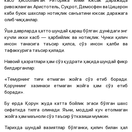
ривожланган. Аристотель, Суқрот, Демосфен ва Цицерон
каби буюк шахслар нотиқлик санъатини юксак даражага
олиб чиққанлар.
Ўша даврларда ҳатто шундай қараш бўлган: дунёдаги энг
кучли икки касб — ҳарбийлик ва нотиқлик. Чунки қилич
инсон танасига таъсир қилса, сўз инсон қалби ва
тафаккурига таъсир қилади.
Навоий ҳазратлари ҳам сўз қудрати ҳақида шундай фикр
билдирганлар:
«Темурнинг тиғи етмаган жойга сўз етиб боради.
Қоруннинг хазинаси етмаган жойга ҳам сўз етиб
боради».
Бу ерда Қорун жуда катта бойлик эгаси бўлган шахс
сифатида тилга олинади. Яъни, моддий куч етолмаган
жойга ҳам маъноли сўз таъсир ўтказиши мумкин.
Тарихда шундай вазиятлар бўлганки, қилич билан ҳал