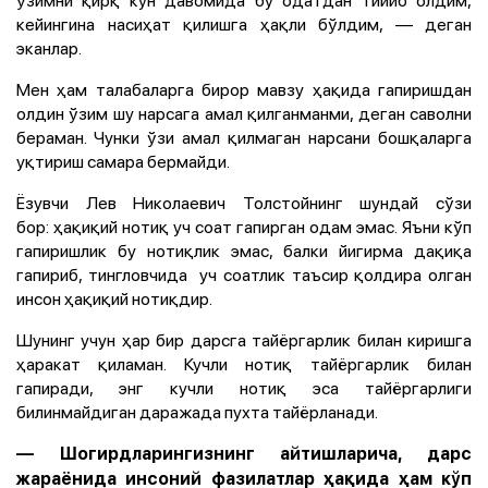
кейингина насиҳат қилишга ҳақли бўлдим, — деган
эканлар.
Мен ҳам талабаларга бирор мавзу ҳақида гапиришдан
олдин ўзим шу нарсага амал қилганманми, деган саволни
бераман. Чунки ўзи амал қилмаган нарсани бошқаларга
уқтириш самара бермайди.
Ёзувчи Лев Николаевич Толстойнинг шундай сўзи
бор: ҳақиқий нотиқ уч соат гапирган одам эмас. Яъни кўп
гапиришлик бу нотиқлик эмас, балки йигирма дақиқа
гапириб, тингловчида уч соатлик таъсир қолдира олган
инсон ҳақиқий нотиқдир.
Шунинг учун ҳар бир дарсга тайёргарлик билан киришга
ҳаракат қиламан. Кучли нотиқ тайёргарлик билан
гапиради, энг кучли нотиқ эса тайёргарлиги
билинмайдиган даражада пухта тайёрланади.
— Шогирдларингизнинг айтишларича, дарс
жараёнида инсоний фазилатлар ҳақида ҳам кўп