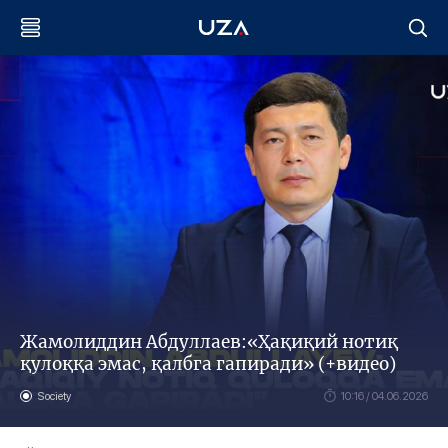
Жамолиддин Абдуллаев:«Ҳақиқий нотиқ
қулоққа эмас, қалбга гапиради» (+видео)
Society
10:16 / 04.06.2026