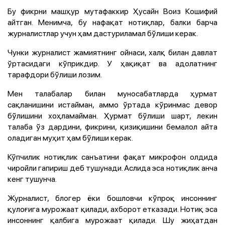
Бу фикрни машҳур мутафаккир Ҳусайн Воиз Кошифий
айтган. Менимча, бу нафақат нотиқлар, балки барча
журналистлар учун ҳам дастуриламал бўлиши керак.
Чунки журналист жамиятнинг ойнаси, халқ билан давлат
ўртасидаги кўприкдир. У ҳақиқат ва адолатнинг
тарафдори бўлиши лозим.
Мен талабалар билан муносабатларда ҳурмат
сақланишини истайман, аммо ўртада кўринмас девор
бўлишини хоҳламайман. Ҳурмат бўлиши шарт, лекин
талаба ўз дардини, фикрини, қизиқишини бемалол айта
оладиган муҳит ҳам бўлиши керак.
Кўпчилик нотиқлик санъатини фақат микрофон олдида
чиройли гапириш деб тушунади. Аслида эса нотиқлик анча
кенг тушунча.
Журналист, блогер ёки бошловчи кўпроқ инсоннинг
қулоғига мурожаат қилади, ахборот етказади. Нотиқ эса
инсоннинг қалбига мурожаат қилади. Шу жиҳатдан