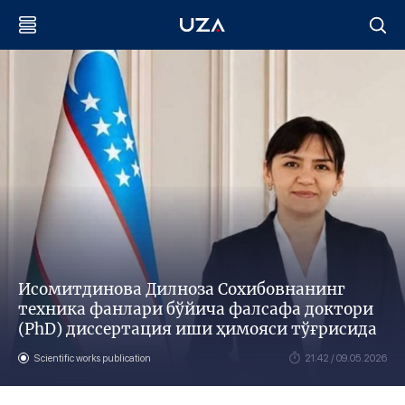
Исомитдинова Дилноза Сохибовнанинг
техника фанлари бўйича фалсафа доктори
(PhD) диссертaция иши ҳимояси тўғрисида
Scientific works publication
21:42 / 09.05.2026