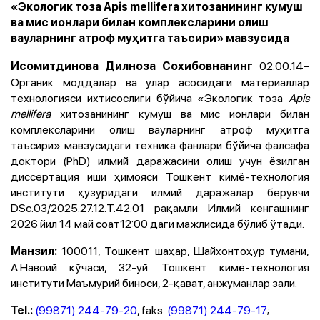
«Экологик тоза Apis mellifera хитозанининг кумуш
ва мис ионлари билан комплексларини олиш
вауларнинг атроф муҳитга таъсири» мавзусида
02.00.14
Исомитдинова Дилноза Сохибовнанинг
–
Органик моддалар ва улар асосидаги материаллар
технологияси
ихтисослиги бўйича «Экологик тоза
Apis
mellifera
хитозанининг кумуш ва мис ионлари билан
комплексларини олиш вауларнинг атроф муҳитга
таъсири» мавзусидаги техника фанлари бўйича фалсафа
доктори (PhD) илмий даражасини олиш учун ёзилган
диссертaция иши ҳимояси Тошкент кимё-технология
институти ҳузуридаги илмий даражалар берувчи
DSc.03/2025.27.12.Т.42.01
рақамли Илмий кенгашнинг
2026 йил 14 май соат12:00 даги мажлисида бўлиб ўтади.
100011, Тошкент шаҳар, Шайхонтоҳур тумани,
Манзил:
А.Навоий кўчаси, 32-уй. Тошкент кимё-технология
институти Маъмурий биноси, 2-қават, анжуманлар зали.
(99871) 244-79-20
, faks:
(99871) 244-79-17
;
Tel.: