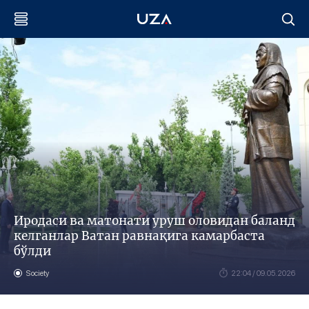
Иродаси ва матонати уруш оловидан баланд
келганлар Ватан равнақига камарбаста
бўлди
Society
22:04 / 09.05.2026