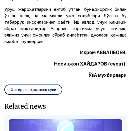
Уруш жароҳатларини енгиб ўтган, бунёдкорлик билан
ўтган узоқ ва мазмунли умр соҳиблари бўлган бу
табаррук инсонларнинг ҳаёти ёш авлод учун ҳақиқий
ибрат мактабидир. Уларнинг юртимиз учун тинчлик,
элимиз учун омонлик сўраб қилаётган дуолари ҳамиша
ижобат бўаверсин.
Икром АВВАЛБОЕВ,
Носинжон ҲАЙДАРОВ (сурат),
ЎзА мухбирлари
Хотира ва қадрлаш куни
Related news