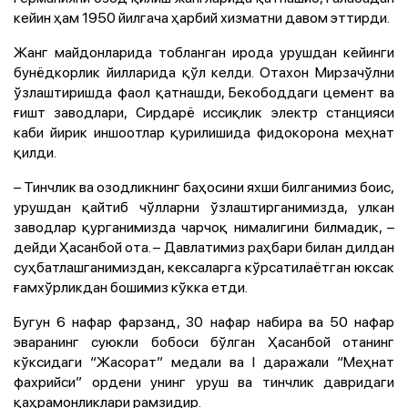
кейин ҳам 1950 йилгача ҳарбий хизматни давом эттирди.
Жанг майдонларида тобланган ирода урушдан кейинги
бунёдкорлик йилларида қўл келди. Отахон Мирзачўлни
ўзлаштиришда фаол қатнашди, Бекободдаги цемент ва
ғишт заводлари, Сирдарё иссиқлик электр станцияси
каби йирик иншоотлар қурилишида фидокорона меҳнат
қилди.
– Тинчлик ва озодликнинг баҳосини яхши билганимиз боис,
урушдан қайтиб чўлларни ўзлаштирганимизда, улкан
заводлар қурганимизда чарчоқ нималигини билмадик, –
дейди Ҳасанбой ота. – Давлатимиз раҳбари билан дилдан
суҳбатлашганимиздан, кексаларга кўрсатилаётган юксак
ғамхўрликдан бошимиз кўкка етди.
Бугун 6 нафар фарзанд, 30 нафар набира ва 50 нафар
эваранинг суюкли бобоси бўлган Ҳасанбой отанинг
кўксидаги “Жасорат” медали ва I даражали “Меҳнат
фахрийси” ордени унинг уруш ва тинчлик давридаги
қаҳрамонликлари рамзидир.