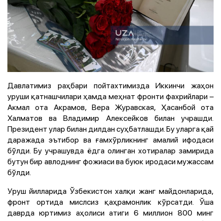
Давлатимиз раҳбари пойтахтимизда Иккинчи жаҳон
уруши қатнашчилари ҳамда меҳнат фронти фахрийлари –
Акмал ота Акрамов, Вера Журавская, Ҳасанбой ота
Халматов ва Владимир Алексейков билан учрашди.
Президент улар билан дилдан суҳбатлашди. Бу уларга қай
даражада эътибор ва ғамхўрликнинг амалий ифодаси
бўлди. Бу учрашувда ёдга олинган хотиралар замирида
бутун бир авлоднинг фожиаси ва буюк иродаси мужассам
бўлди.
Уруш йилларида Ўзбекистон халқи жанг майдонларида,
фронт ортида мислсиз қаҳрамонлик кўрсатди. Ўша
даврда юртимиз аҳолиси атиги 6 миллион 800 минг