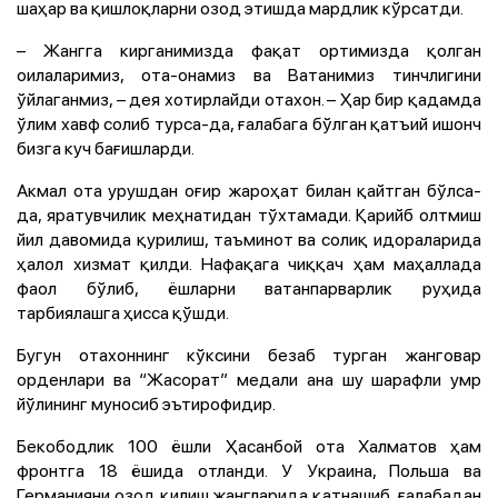
шаҳар ва қишлоқларни озод этишда мардлик кўрсатди.
– Жангга кирганимизда фақат ортимизда қолган
оилаларимиз, ота-онамиз ва Ватанимиз тинчлигини
ўйлаганмиз, – дея хотирлайди отахон. – Ҳар бир қадамда
ўлим хавф солиб турса-да, ғалабага бўлган қатъий ишонч
бизга куч бағишларди.
Акмал ота урушдан оғир жароҳат билан қайтган бўлса-
да, яратувчилик меҳнатидан тўхтамади. Қарийб олтмиш
йил давомида қурилиш, таъминот ва солиқ идораларида
ҳалол хизмат қилди. Нафақага чиққач ҳам маҳаллада
фаол бўлиб, ёшларни ватанпарварлик руҳида
тарбиялашга ҳисса қўшди.
Бугун отахоннинг кўксини безаб турган жанговар
орденлари ва “Жасорат” медали ана шу шарафли умр
йўлининг муносиб эътирофидир.
Бекободлик 100 ёшли Ҳасанбой ота Халматов ҳам
фронтга 18 ёшида отланди. У Украина, Польша ва
Германияни озод қилиш жангларида қатнашиб, ғалабадан