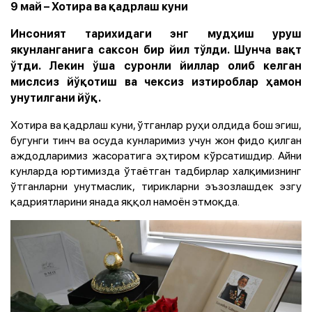
9 май – Хотира ва қадрлаш куни
Инсоният тарихидаги энг мудҳиш уруш
якунланганига саксон бир йил тўлди. Шунча вақт
ўтди. Лекин ўша суронли йиллар олиб келган
мислсиз йўқотиш ва чексиз изтироблар ҳамон
унутилгани йўқ.
Хотира ва қадрлаш куни, ўтганлар руҳи олдида бош эгиш,
бугунги тинч ва осуда кунларимиз учун жон фидо қилган
аждодларимиз жасоратига эҳтиром кўрсатишдир. Айни
кунларда юртимизда ўтаётган тадбирлар халқимизнинг
ўтганларни унутмаслик, тирикларни эъзозлашдек эзгу
қадриятларини янада яққол намоён этмоқда.