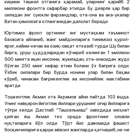
кишини ташкил этганига қарамай, уларнинг қарийб 2
миллиони фронтга сафарбар этилди. Бу деярли ҳар бир
оиладан энг суюкли фарзандлар, ота-она ва ака-укалар
Ватан ҳимоясига отланганидан далолат беради.
Юртимиз фронт ортининг энг мустаҳкам таъминот
базасига айланиб, жанг майдонларига тинимсиз қурол-
яроғ, кийим-кечак ва озиқ-овқат етказиб турди. Шу билан
бирга, уруш ҳудудларидан кўчириб келинган 1 миллион
500 мингга яқин инсонни, жумладан, ота-онасидан жудо
бўлган 250 минг нафар етим болани ўз бағрига олди.
Ўзбек оилалари бир бурда нонини улар билан баҳам
кўриб, чинакам бағрикенглик ва инсонийлик мактабини
яратди.
Тошкентлик Акмал ота Акрамов айни пайтда 103 ёшда.
Унинг навқирон йигитлик йиллари урушнинг оғир йилларига
тўғри келди. Дастлаб “Ташсельмаш” заводида меҳнат
қилган ёш Акмал тез орада фронтнинг оловли
нуқталарига йўл олди. Тўрт йил давомида фашист
босқинчиларига қарши аёвсиз жангларда қатнашиб, не-не