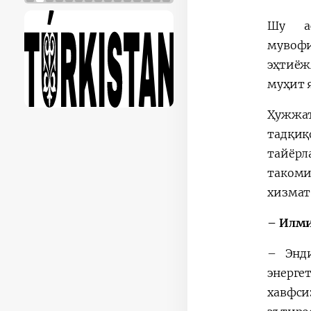
Шу ас
мувоф
эҳтиёж
муҳит 
Ҳужжат
тадқи
тайёрл
такоми
хизмат
– Илми
– Энди
энерге
хавфси