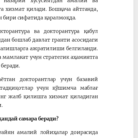
 назарий хусусиятдан амалий ва
 хизмат қилади. Бошқача айтганда,
 бири сифатида қаралмоқда.
торантура ва докторантура қабул
дан бошлаб давлат гранти асосидаги
налишларга ажратилиши белгиланди.
 мамлакат учун стратегик аҳамиятга
 беради.
аётган докторантлар учун базавий
тадқиқотлар учун қўшимча маблағ
енг жалб қилишга хизмат қиладиган
.
андай самара беради?
муайян амалий лойиҳалар доирасида