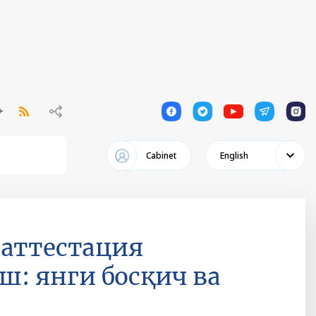
1
1
1
1
1
Cabinet
English
 аттестация
: янги босқич ва