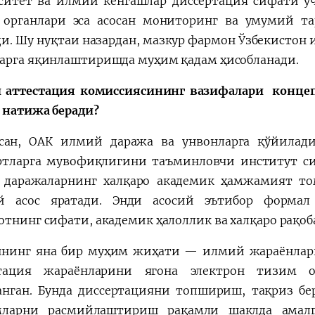
ситет ва илмий кенгашлар диссертация сифати уч
 органлари эса асосан мониторинг ва умумий т
и. Шу нуқтаи назардан, мазкур фармон Ўзбекистон
арга яқинлаштиришда муҳим қадам ҳисобланади.
 аттестация комиссиясининг вазифалари концеп
 натижа беради?
сан, ОАК илмий даража ва унвонларга қўйилади
ртларга мувофиқлигини таъминловчи институт си
даражаларнинг халқаро академик ҳамжамият т
й асос яратади. Энди асосий эътибор формал
отнинг сифати, академик ҳалоллик ва халқаро рақо
нинг яна бир муҳим жиҳати — илмий жараёнлар
ртация жараёнларини ягона электрон тизим 
анган. Бунда диссертацияни топшириш, тақриз бе
мларни расмийлаштириш рақамли шаклда амал