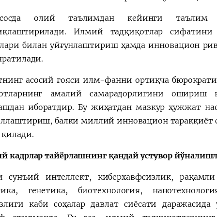
осда олий таълимдан кейинги таълим т
иқлаштирилади. Илмий тадқиқотлар сифатини
лари билан уйғунлаштириш ҳамда инновацион ри
яратилади.
нинг асосий ғояси илм-фанни ортиқча бюрократи
қотларнинг амалий самарадорлигини ошириш 
ашдан иборатдир. Бу жиҳатдан мазкур ҳужжат н
ллаштириш, балки миллий инновацион тараққиёт 
 қилади.
й кадрлар тайёрлашнинг қандай устувор йўналиш
 сунъий интеллект, киберхавфсизлик, рақамли
тика, генетика, биотехнология, нанотехнолог
злиги каби соҳалар давлат сиёсати даражасид