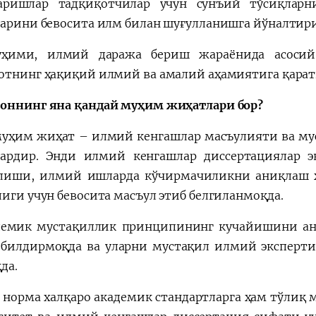
аришлар тадқиқотчилар учун сунъий тўсиқларн
ларини бевосита илм билан шуғулланишга йўналтир
уҳими, илмий даража бериш жараёнида асосий 
отнинг ҳақиқий илмий ва амалий аҳамиятига қарат
оннинг яна қандай муҳим жиҳатлари бор?
муҳим жиҳат – илмий кенгашлар масъулияти ва м
ардир. Энди илмий кенгашлар диссертациялар э
лиши, илмий ишларда кўчирмачиликни аниқлаш ҳ
лиги учун бевосита масъул этиб белгиланмоқда.
демик мустақиллик принципининг кучайишини анг
билдирмоқда ва уларни мустақил илмий эксперти
да.
 норма халқаро академик стандартларга ҳам тўлиқ 