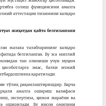
ун мустақил жавобгар ҳисобланади.
артибга солиш функциясини амалга
 илмий аттестация тизимини халқаро
туал жиҳатдан қайта белгилангани
ган малака талабларининг халқаро
фатида белгиланган. Бу эса миллий
омонидан тан олиниши учун муҳим
 ҳисоботларга эмас, балки илмий
батбардошликка қаратилади.
ни тўлиқ рақамлаштиришдир. Барча
орқали амалга ошириш вазифаси
риш, экспертиза, ҳимоя жараёни ва
га оширилади. Бу инсон омилини