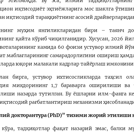
оф этилмоқда. Бу эса, илмий тадқиқотларнинг
цион иқтисодиёт эҳтиёжларига мос шаклга ўтишига
н иқтисодий тараққиётнинг асосий драйверларидан
нинг муҳим янгиликларидан бири – таянч док
нинг қайта кўриб чиқилганидир. Хусусан, 2026 йил
квоталарининг камида 60 фоизи устувор илмий йў
лат маблағларининг самарадорлигини ошириш ҳамда
ҳаларда юқори малакали кадрлар тайёрлаш имконини
ан бирга, устувор ихтисосликларда таҳсил ол
дия миқдорининг 1,7 бараварга оширилиши ва 
лиши назарда тутилган. Бу ёшларни илм-фанга к
иқтисодий рағбатлантириш механизми ҳисобланади
лий докторантура (PhD)” тизими жорий этилиши қ
 кўра, тадқиқотлар фақат назарий эмас, балки 