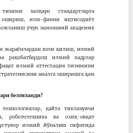
изими халқаро стандартларга
 ошириш, илм-фанни иқтисодиёт
вожланиш учун замонавий академик
к жараёнлардан холи қилиш, илмий
ва рақобатбардош илмий кадрлар
афақат илмий аттестация тизимини
стратегиясини амалга оширишга ҳам
лари белгиланди?
 технологиялар, қайта тикланувчи
ия, робототехника ва озиқ-овқат
а устувор илмий йўналиш сифатида