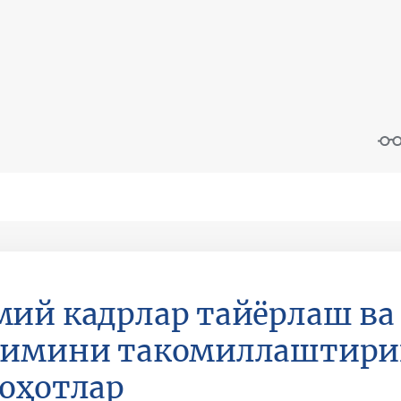
ий кадрлар тайёрлаш ва
имини такомиллаштириш
оҳотлар