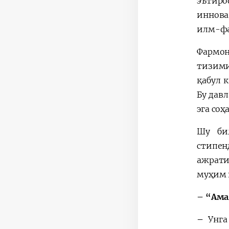
эътир
иннова
илм-фа
Фармон
тизими
қабул 
Бу дав
эга со
Шу бил
стипен
ажрати
муҳим 
– “Ама
–
Унга