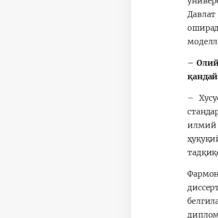
универ
Давлат
оширад
моделл
– Олий
қандай
– Хусу
станда
илмий 
ҳуқуқи
тадқиқ
Фармон
диссе
белгил
дипло