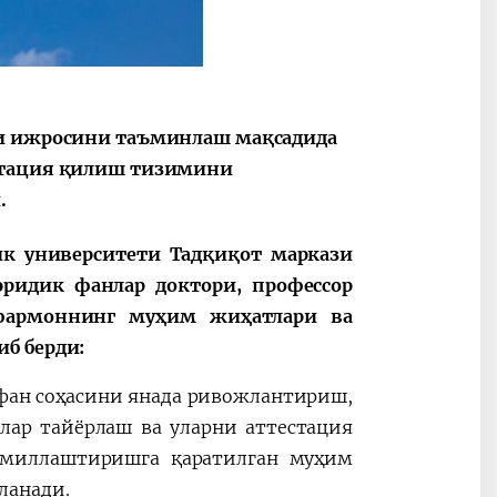
си ижросини таъминлаш мақсадида
естация қилиш тизимини
.
к университети Тадқиқот маркази
ридик фанлар доктори, профессор
фармоннинг муҳим жиҳатлари ва
иб берди:
фан соҳасини янада ривожлантириш,
лар тайёрлаш ва уларни аттестация
миллаштиришга қаратилган муҳим
бланади.