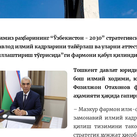
имиз раҳбарининг “Ўзбекистон - 2030” стратегия
авлод илмий кадрларини тайёрлаш ва уларни атт
ллаштириш тўғрисида”ги фармони қабул қилинди
Тошкент давлат юриди
бош илмий ходими, ю
Фозилжон Отахонов 
аҳамияти ҳақида гапир
– Мазкур фармон илм-
замонавий илмий кадр
қилиш тизимини тако
стратегик ҳужжат ҳисо