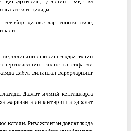
и қисқартириш, уларнинг вақт ва
ишга хизмат қилади.
эътибор ҳужжатлар сонига эмас,
илади.
устақиллигини оширишга қаратилган
кспертизасининг холис ва сифатли
амда қабул қилинган қарорларнинг
латади. Давлат илмий кенгашларга
за марказига айлантиришга ҳаракат
мос келади. Ривожланган давлатларда