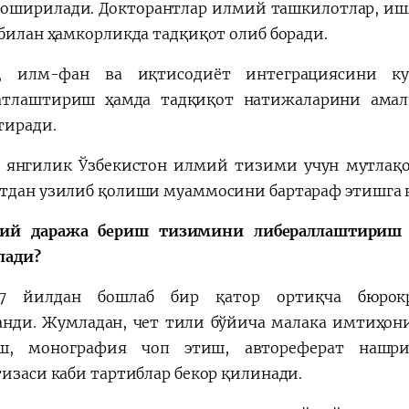
 оширилади. Докторантлар илмий ташкилотлар, ишл
 билан ҳамкорликда тадқиқот олиб боради.
а, илм-фан ва иқтисодиёт интеграциясини к
атлаштириш ҳамда тадқиқот натижаларини ама
тиради.
 янгилик Ўзбекистон илмий тизими учун мутлақо
тдан узилиб қолиши муаммосини бартараф этишга қ
ий даража бериш тизимини либераллаштириш 
лади?
7 йилдан бошлаб бир қатор ортиқча бюрок
анди. Жумладан, чет тили бўйича малака имтиҳони
иш, монография чоп этиш, автореферат нашр
тизаси каби тартиблар бекор қилинади.