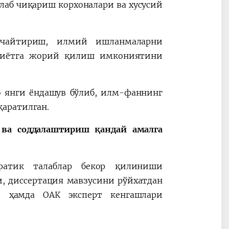
аб чиқариш корхоналари ва хусусий
учайтириш, илмий ишланмаларни
лиётга жорий қилиш имкониятини
 янги ёндашув бўлиб, илм-фаннинг
аратилган.
ва соддалаштириш қандай амалга
ратик талаблар бекор қилиниши
, диссертация мавзусини рўйхатдан
и ҳамда ОАК эксперт кенгашлари