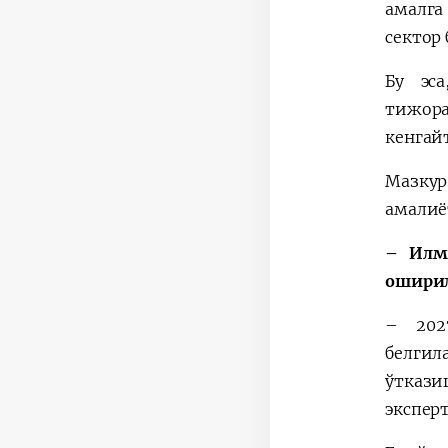
амалга
сектор
Бу эс
тижор
кенгай
Мазкур
амалиё
– Илм
ошири
– 202
белгил
ўтказ
экспер