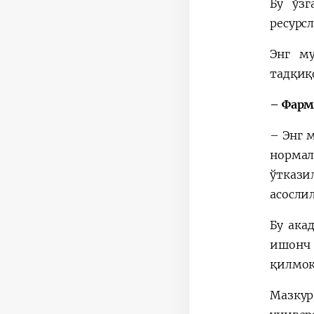
Бу ўзг
ресурс
Энг м
тадқиқ
– Фарм
– Энг 
нормал
ўткази
асосли
Бу ака
ишонч 
қилмоқ
Мазкур