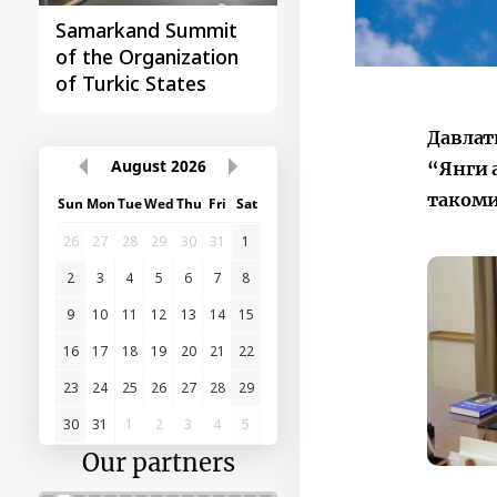
Samarkand Summit
First Central Asia -
of the Organization
China Summit
of Turkic States
Давлат
August
2026
“Янги 
такоми
Sun
Mon
Tue
Wed
Thu
Fri
Sat
26
27
28
29
30
31
1
2
3
4
5
6
7
8
9
10
11
12
13
14
15
16
17
18
19
20
21
22
23
24
25
26
27
28
29
30
31
1
2
3
4
5
Our partners