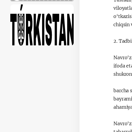
viloyatl
o‘tkazi
chiqsin 
2. Tadbi
Navro‘z 
ifoda et
shukrona
barcha 
bayramin
ahamiyat
Navro‘zn
tabarru