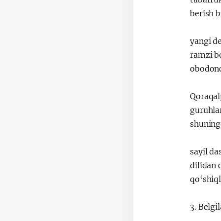
berish b
yangi d
ramzi b
obodonch
Qoraqalp
guruhlar
shuningd
sayil da
dilidan 
qo‘shiql
3. Belgi