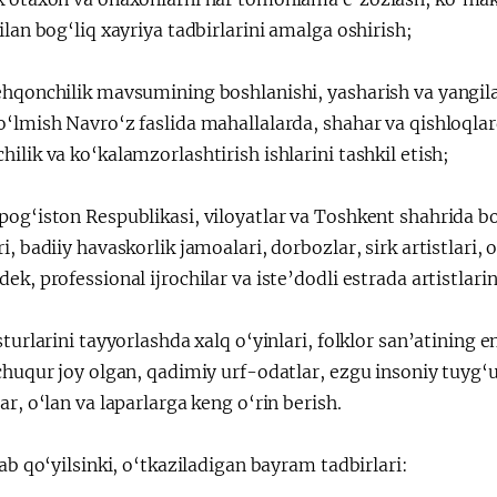
ilan bog‘liq xayriya tadbirlarini amalga oshirish;
ehqonchilik mavsumining boshlanishi, yasharish va yangila
o‘lmish Navro‘z faslida mahallalarda, shahar va qishloqla
ilik va ko‘kalamzorlashtirish ishlarini tashkil etish;
og‘iston Respublikasi, viloyatlar va Toshkent shahrida bo‘
i, badiiy havaskorlik jamoalari, dorbozlar, sirk artistlari, 
ek, professional ijrochilar va iste’dodli estrada artistlarin
sturlarini tayyorlashda xalq o‘yinlari, folklor san’atining 
chuqur joy olgan, qadimiy urf-odatlar, ezgu insoniy tuyg‘
ar, o‘lan va laparlarga keng o‘rin berish.
lab qo‘yilsinki, o‘tkaziladigan bayram tadbirlari: