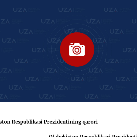
ston Respublikasi Prezidentining qarori
O‘zbekiston Respublikasi Prezident