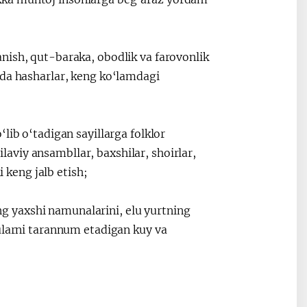
nish, qut-baraka, obodlik va farovonlik
rda hasharlar, keng ko‘lamdagi
lib o‘tadigan sayillarga folklor
oilaviy ansambllar, baxshilar, shoirlar,
i keng jalb etish;
eng yaxshi namunalarini, elu yurtning
ularni tarannum etadigan kuy va