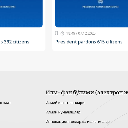
18:49 / 07.12.2025
 392 citizens
President pardons 615 citizens
Илм-фан бўлими (электрон ж
рожаат
Илмий иш эълонлари
Илмий йўналишлар
Инновацион ғоялар ва ишланмалар