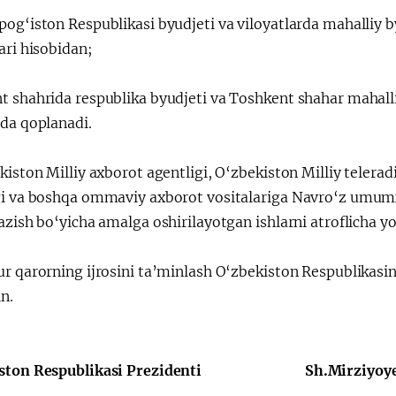
pog‘iston Respublikasi byudjeti va viloyatlarda mahalliy 
ari hisobidan;
t shahrida respublika byudjeti va Toshkent shahar mahalli
rda qoplanadi.
kiston Milliy axborot agentligi, O‘zbekiston Milliy teler
gi va boshqa ommaviy axborot vositalariga Navro‘z umumx
azish bo‘yicha amalga oshirilayotgan ishlarni atroflicha yor
ur qarorning ijrosini ta’minlash O‘zbekiston Respublikasi
n.
kiston Respublikasi Prezidenti Sh.Mirziyoy