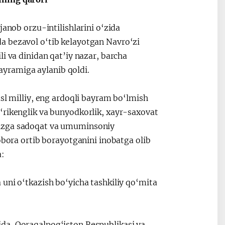
janob orzu-intilishlarini o‘zida
a bezavol o‘tib kelayotgan Navro‘zi
i va dinidan qat’iy nazar, barcha
yramiga aylanib qoldi.
asl milliy, eng ardoqli bayram bo‘lmish
‘rikenglik va bunyodkorlik, xayr-saxovat
mizga sadoqat va umuminsoniy
obora ortib borayotganini inobatga olib
a:
uni o‘tkazish bo‘yicha tashkiliy qo‘mita
da, Qoraqalpog‘iston Respublikasi va