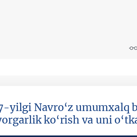
7-yilgi Navro‘z umumxalq 
orgarlik ko‘rish va uni o‘tk