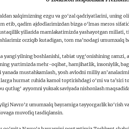
ldan xalqimizning ezgu va go‘zal qadriyatlarini, uning oli
m etib, qadim ajdodlarimizdan bizga o‘lmas meros sifatid
taqillik yillarida mamlakatimizda yashayotgan millati, til
shlarimiz orziqib kutadigan, tom ma’nodagi umumxalq ba
 yangi yilning boshlanishi, tabiat uyg‘onishining ramzi, 
ning yurtimizda mehr-oqibat, hamjihatlik, insoniylik, bag
i yanada mustahkamlash, yosh avlodni milliy an’analari
larga hurmat ruhida kamol toptirishdagi o‘rni va ta’siri t
u qutlug‘ ayyomni yuksak saviyada nishonlash maqsadid
yilgi Navro‘z umumxalq bayramiga tayyorgarlik ko‘rish va 
ilovaga muvofiq tasdiqlansin.
iy qo‘mita Navro‘z bayramini poytaxtimiz Toshkent shahri