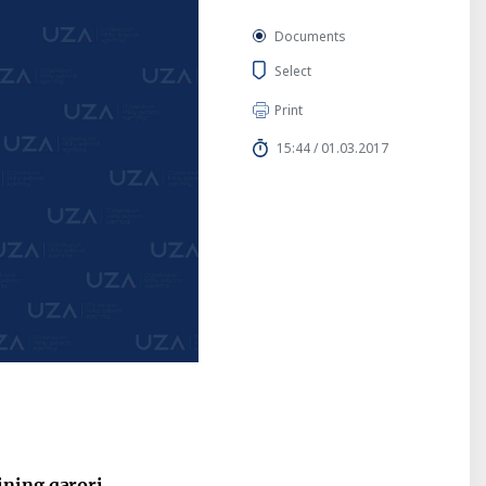
Documents
Select
Print
15:44 / 01.03.2017
ining qarori