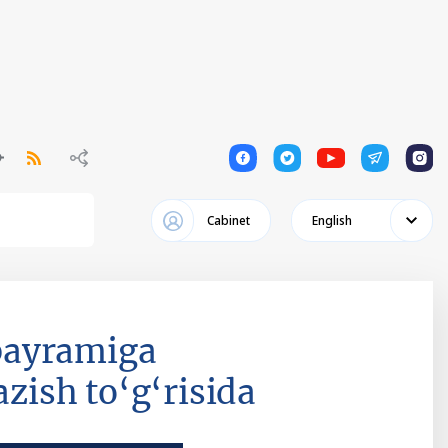
1
1
1
1
1
Cabinet
English
bayramiga
azish to‘g‘risida