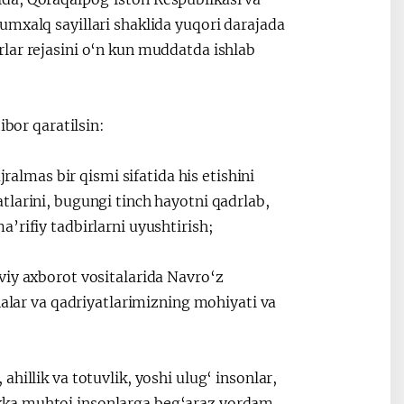
umxalq sayillari shaklida yuqori darajada
lar rejasini o‘n kun muddatda ishlab
ibor qaratilsin:
jralmas bir qismi sifatida his etishini
larini, bugungi tinch hayotni qadrlab,
’rifiy tadbirlarni uyushtirish;
viy axborot vositalarida Navro‘z
nalar va qadriyatlarimizning mohiyati va
hillik va totuvlik, yoshi ulug‘ insonlar,
kka muhtoj insonlarga beg‘araz yordam