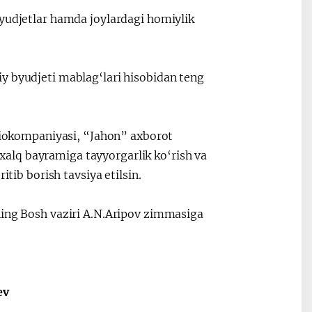
byudjetlar hamda joylardagi homiylik
y byudjeti mablag‘lari hisobidan teng
adiokompaniyasi, “Jahon” axborot
alq bayramiga tayyorgarlik ko‘rish va
itib borish tavsiya etilsin.
ning Bosh vaziri A.N.Aripov zimmasiga
ev