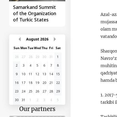
Samarkand Summit
First Central Asia -
of the Organization
China Summit
Azal-aza
of Turkic States
mujassa
olam mus
vatando
August
2026
Sun
Mon
Tue
Wed
Thu
Fri
Sat
Sharqona
26
27
28
29
30
31
1
Navro‘z
muhitin
2
3
4
5
6
7
8
qadriyat
9
10
11
12
13
14
15
hamda b
16
17
18
19
20
21
22
23
24
25
26
27
28
29
1. 2017-
30
31
1
2
3
4
5
tarkibi 
Our partners
Tashkil