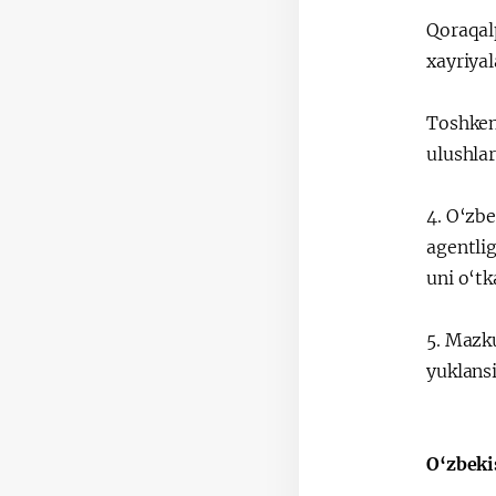
Qoraqal
xayriyal
Toshken
ulushla
4. O‘zbe
agentli
uni o‘tk
5. Mazk
yuklansi
O‘zbe