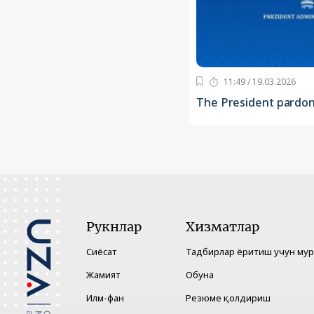
11:49 / 19.03.2026
The President pardons
Рукнлар
Хизматлар
Сиёсат
Тадбирлар ёритиш учун му
Жамият
Обуна
Илм-фан
Резюме қолдириш