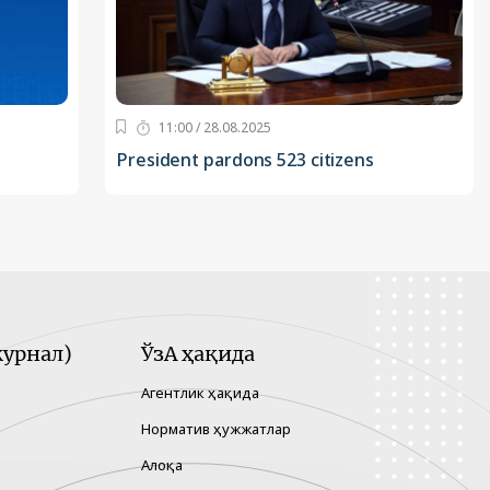
11:00 / 28.08.2025
President pardons 523 citizens
урнал)
ЎзА ҳақида
Агентлик ҳақида
Норматив ҳужжатлар
Алоқа