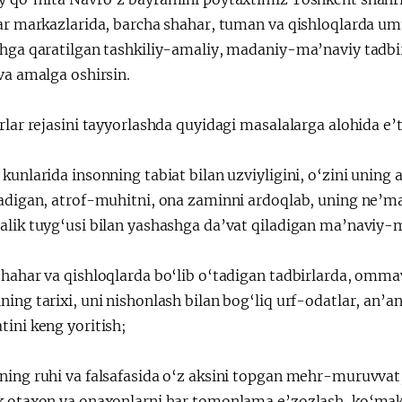
ar markazlarida, barcha shahar, tuman va qishloqlarda um
shga qaratilgan tashkiliy-amaliy, madaniy-ma’naviy tadbir
va amalga oshirsin.
rlar rejasini tayyorlashda quyidagi masalalarga alohida e’t
kunlarida insonning tabiat bilan uzviyligini, o‘zini uning a
adigan, atrof-muhitni, ona zaminni ardoqlab, uning ne’mat
lik tuyg‘usi bilan yashashga da’vat qiladigan ma’naviy-ma
shahar va qishloqlarda bo‘lib o‘tadigan tadbirlarda, omma
ing tarixi, uni nishonlash bilan bog‘liq urf-odatlar, an’a
ini keng yoritish;
ing ruhi va falsafasida o‘z aksini topgan mehr-muruvvat, a
k otaxon va onaxonlarni har tomonlama e’zozlash, ko‘ma