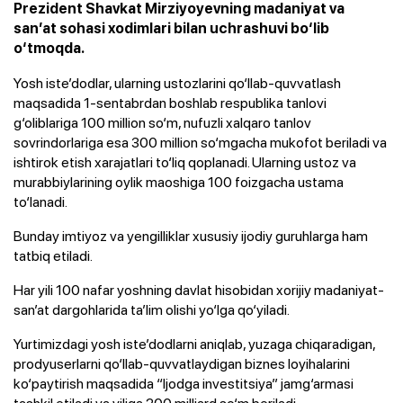
Prezident Shavkat Mirziyoyevning madaniyat va
san’at sohasi xodimlari bilan uchrashuvi bo‘lib
o‘tmoqda.
Yosh iste’dodlar, ularning ustozlarini qo‘llab-quvvatlash
maqsadida 1-sentabrdan boshlab respublika tanlovi
g‘oliblariga 100 million so‘m, nufuzli xalqaro tanlov
sovrindorlariga esa 300 million so‘mgacha mukofot beriladi va
ishtirok etish xarajatlari to‘liq qoplanadi. Ularning ustoz va
murabbiylarining oylik maoshiga 100 foizgacha ustama
to‘lanadi.
Bunday imtiyoz va yengilliklar xususiy ijodiy guruhlarga ham
tatbiq etiladi.
Har yili 100 nafar yoshning davlat hisobidan xorijiy madaniyat-
san’at dargohlarida ta’lim olishi yo‘lga qo‘yiladi.
Yurtimizdagi yosh iste’dodlarni aniqlab, yuzaga chiqaradigan,
prodyuserlarni qo‘llab-quvvatlaydigan biznes loyihalarini
ko‘paytirish maqsadida “Ijodga investitsiya” jamg‘armasi
tashkil etiladi va yiliga 200 milliard so‘m beriladi.