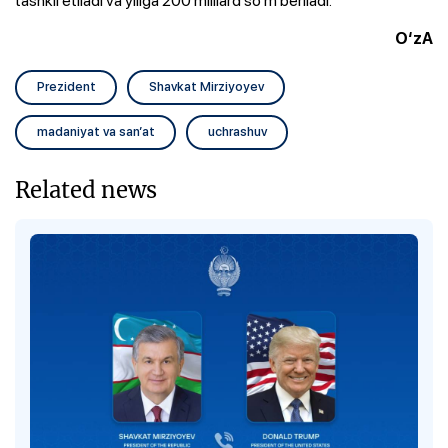
O‘zA
Prezident
Shavkat Mirziyoyev
madaniyat va san’at
uchrashuv
Related news