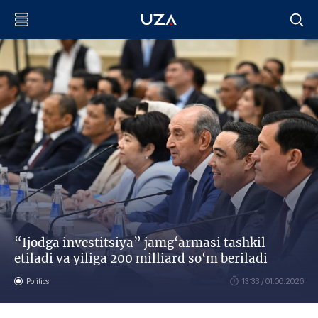
“Ijodga investitsiya” jamg‘armasi tashkil
etiladi va yiliga 200 milliard so‘m beriladi
Politics
13:33 / 01.06.2026