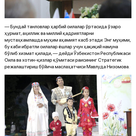
— Бундай танловлар ҳарбий оилалар ўртасида ўзаро
ҳурмат, аҳиллик ва миллий қадриятларни
мустаҳкамлашда муҳим аҳамият касб этади. Энг муҳими,
бу каби ибратли оилалар ёшлар учун ҳақиқий намуна
бўлиб хизмат қилади, — дейди Ўзбекистон Республикаси
Оила ва хотин-қизлар қўмитаси раисининг Стратегик
режалаштириш бўйича маслаҳатчиси Мавлуда Низомова.