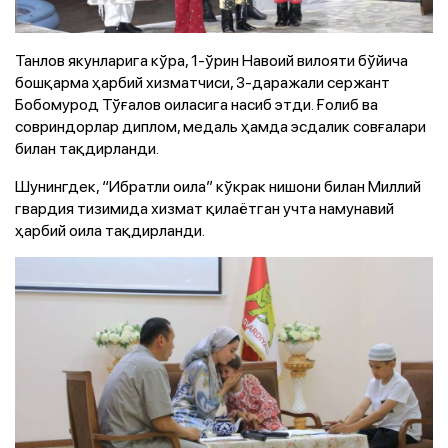
Танлов якунларига кўра, 1-ўрин Навоий вилояти бўйича
бошқарма ҳарбий хизматчиси, 3-даражали сержант
Бобомурод Тўғалов оиласига насиб этди. Ғолиб ва
совриндорлар диплом, медаль ҳамда эсдалик совғалари
билан тақдирланди.
Шунингдек, “Ибратли оила” кўкрак нишони билан Миллий
гвардия тизимида хизмат қилаётган учта намунавий
ҳарбий оила тақдирланди.