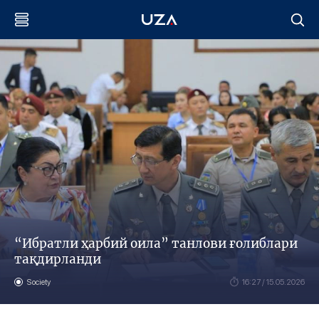
“Ибратли ҳарбий оила” танлови ғолиблари
тақдирланди
Society
16:27 / 15.05.2026