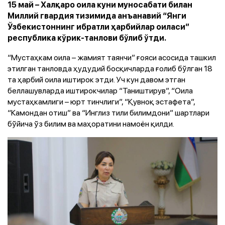
15 май – Халқаро оила куни муносабати билан
Миллий гвардия тизимида анъанавий “Янги
Ўзбекистоннинг ибратли ҳарбийлар оиласи”
республика кўрик-танлови бўлиб ўтди.
“Мустаҳкам оила – жамият таянчи” ғояси асосида ташкил
этилган танловда ҳудудий босқичларда ғолиб бўлган 18
та ҳарбий оила иштирок этди. Уч кун давом этган
беллашувларда иштирокчилар “Таништирув”, “Оила
мустаҳкамлиги – юрт тинчлиги”, “Қувноқ эстафета”,
“Камондан отиш” ва “Инглиз тили билимдони” шартлари
бўйича ўз билим ва маҳоратини намоён қилди.