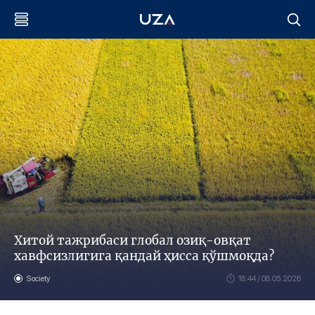
Хитой тажрибаси глобал озиқ-овқат
хавфсизлигига қандай ҳисса қўшмоқда?
Society
18:44 / 08.05.2026