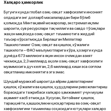
Халқаро ҳамкорлик
Бугунги кунда глобал озиқ-овқат хавфсизлиги инсоният
олдидаги энг долзарб масалалардан бири бўлиб
қолмоқда. Минтақавий можаролар, экстремал иқлим
шароити, сув ресурслари тақчиллиги ва савдо тўсиқлари
жаҳон миқёсида озиқ-овқат таъминотига жиддий
таъсир кўрсатмоқда. Бирлашган Миллатлар
Ташкилотининг Озиқ-овқат ва қишлоқ хўжалиги
ташкилоти – ФАО маълумотларига кўра, ҳозирги кунда
дунёда 673 миллионга яқин инсон очликдан азият
чекмоқда, 2,3 миллиард аҳоли озиқ-овқат хавфсизлиги
муаммосига дуч келган, 2,6 миллиард киши эса соғлом
овқатланиш имкониятига эга эмас.
Шундай мураккаб шароитда айрим давлатларнинг
қишлоқ хўжалиги ва қишлоқ ҳудудларини ривожлантириш
борасидаги тажрибаси халқаро ҳамжамият учун муҳим
аҳамият касб этмоқда. Хусусан, Хитойнинг қишлоқ
тараққиёти, қашшоқликни қисқартириш ва озиқ-овқат
хавфсизлигини таъминлаш соҳасидаги ютуқлари халқаро