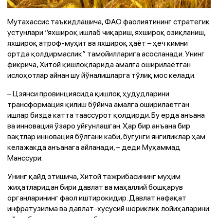
Мутахассис таъкидлашича, ФАО фаолиятининг стратегик
устунлари “яхшироқ ишлаб чиқариш, яхшироқ озиқланиш,
яхшироқ атроф-муҳит ва яхшироқ ҳаёт – ҳеч кимни
ортда қолдирмаслик” тамойилларига асосланади. Унинг
фикрича, Хитой қишлоқларида амалга оширилаётган
ислоҳотлар айнан шу йўналишларга тўлиқ мос келади.
– Цзянси провинциясида қишлоқ ҳудудларини
трансформация қилиш бўйича амалга оширилаётган
ишлар бизда катта таассурот қолдирди. Бу ерда анъана
ва инновация ўзаро уйғунлашган. Ҳар бир анъана бир
вақтлар инновация бўлгани каби, бугунги янгиликлар ҳам
келажакда анъанага айланади, – деди Муҳаммад
Манссури.
Унинг қайд этишича, Хитой тажрибасининг муҳим
жиҳатларидан бири давлат ва маҳаллий бошқарув
органларининг фаол иштирокидир. Давлат нафақат
инфратузилма ва давлат-хусусий шериклик лойиҳаларини