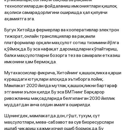
технологиялардан фойдаланиш имкониятлари қишлоқ
аҳолиси самарадорлигини оширишда ҳал қилувчи
аҳамиятга эга.
Бугун Хитойда фермерлар ва кооперативлар электрон
тижорат, онлайн трансляциялар ва рақамли
платформалар орқали маҳсулот сотиш тизимини йўлга
қўймоқда. Бу эса нафақат даромадларни кўпайтириш,
балки маҳсулотларни бозорга тез ва самарали етказиш
имконини ҳам бермоқда.
Мутахассислар фикрича, Хитойнинг қашшоқликка қарши
курашдаги ютуқлари алоҳида эътиборга лойиқ.
Мамлакат 2020 йилда мутлақ қашшоқликни бартараф
этганини эълон қилди. Бу эса БМТнинг Барқарор
ривожланиш мақсадларида белгиланган 2030 йиллик
муддатдан анча олдин амалга оширилди.
Шунингдек, мамлакатда дон, гўшт, тухум, сут
маҳсулотлари, мева-сабзавот ва сув биоресурслари
ишлаб чиқариш ҳажми изчил ошиб бормоқда. Бу