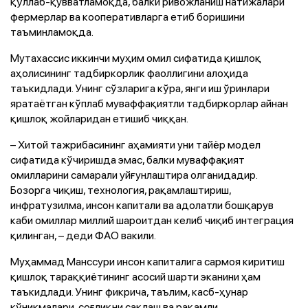
қўллаб-қувватламоқда, балки ривожланиш натижалари
фермерлар ва кооперативларга етиб боришини
таъминламоқда.
Мутахассис иккинчи муҳим омил сифатида қишлоқ
аҳолисининг тадбиркорлик фаоллигини алоҳида
таъкидлади. Унинг сўзларига кўра, янги иш ўринлари
яратаётган кўплаб муваффақиятли тадбиркорлар айнан
қишлоқ жойларидан етишиб чиққан.
– Хитой тажрибасининг аҳамияти уни тайёр модел
сифатида кўчиришда эмас, балки муваффақият
омилларини самарали уйғунлаштира олганидадир.
Бозорга чиқиш, технология, рақамлаштириш,
инфратузилма, инсон капитали ва адолатли бошқарув
каби омиллар миллий шароитдан келиб чиқиб интеграция
қилинган, – деди ФАО вакили.
Муҳаммад Манссури инсон капиталига сармоя киритиш
қишлоқ тараққиётининг асосий шарти эканини ҳам
таъкидлади. Унинг фикрича, таълим, касб-ҳунар
кўникмалари, соғлиқни сақлаш ва рақамли