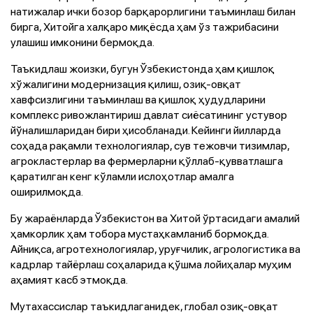
натижалар ички бозор барқарорлигини таъминлаш билан
бирга, Хитойга халқаро миқёсда ҳам ўз тажрибасини
улашиш имконини бермоқда.
Таъкидлаш жоизки, бугун Ўзбекистонда ҳам қишлоқ
хўжалигини модернизация қилиш, озиқ-овқат
хавфсизлигини таъминлаш ва қишлоқ ҳудудларини
комплекс ривожлантириш давлат сиёсатининг устувор
йўналишларидан бири ҳисобланади. Кейинги йилларда
соҳада рақамли технологиялар, сув тежовчи тизимлар,
агрокластерлар ва фермерларни қўллаб-қувватлашга
қаратилган кенг кўламли ислоҳотлар амалга
оширилмоқда.
Бу жараёнларда Ўзбекистон ва Хитой ўртасидаги амалий
ҳамкорлик ҳам тобора мустаҳкамланиб бормоқда.
Айниқса, агротехнологиялар, уруғчилик, агрологистика ва
кадрлар тайёрлаш соҳаларида қўшма лойиҳалар муҳим
аҳамият касб этмоқда.
Мутахассислар таъкидлаганидек, глобал озиқ-овқат