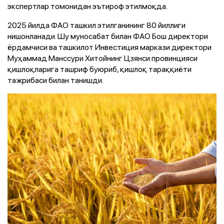
экспертлар томонидан эътироф этилмоқда.
2025 йилда ФАО ташкил этилганининг 80 йиллиги
нишонланади. Шу муносабат билан ФАО Бош директори
ёрдамчиси ва ташкилот Инвестиция маркази директори
Муҳаммад Манссури Хитойнинг Цзянси провинцияси
қишлоқларига ташриф буюриб, қишлоқ тараққиёти
тажрибаси билан танишди.