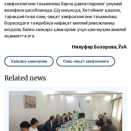
хавфсизлигини таъминлаш барча давлатларнинг умумий
вазифаси ҳисобланади. Шу маънода, Хитойнинг қишлоқ
тараққиёти ва озиқ-овқат хавфсизлигини таъминлаш
борасидаги тажрибаси нафақат миллий ривожланиш
модели, балки халқаро ҳамкорлик учун ҳам муҳим амалий
аҳамиятга эга.
Нилуфар Бозорова, ЎзА
Халқаро ҳамкорлик
Озиқ-овқат хавфсизлиги
Related news