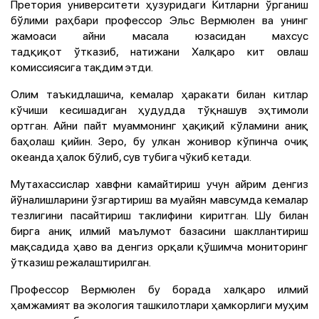
Претория университети ҳузуридаги Китларни ўрганиш
бўлими раҳбари профессор Эльс Вермюлен ва унинг
жамоаси айни масала юзасидан махсус
тадқиқот ўтказиб, натижани Халқаро кит овлаш
комиссиясига тақдим этди.
Олим таъкидлашича, кемалар ҳаракати билан китлар
кўчиши кесишадиган ҳудудда тўқнашув эҳтимоли
ортган. Айни пайт муаммонинг ҳақиқий кўламини аниқ
баҳолаш қийин. Зеро, бу улкан жонивор кўпинча очиқ
океанда ҳалок бўлиб, сув тубига чўкиб кетади.
Мутахассислар хавфни камайтириш учун айрим денгиз
йўналишларини ўзгартириш ва муайян мавсумда кемалар
тезлигини пасайтириш таклифини киритган. Шу билан
бирга аниқ илмий маълумот базасини шакллантириш
мақсадида ҳаво ва денгиз орқали қўшимча мониторинг
ўтказиш режалаштирилган.
Профессор Вермюлен бу борада халқаро илмий
ҳамжамият ва экология ташкилотлари ҳамкорлиги муҳим