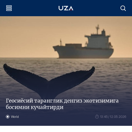
Геосиёсий таранглик денгиз экотизимига
босимни кучайтирди
World
13:45 / 12.05.2026