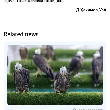
аҳамият касб этишини таъкидлаган.
Д.Ҳакимов, ЎзА
Related news