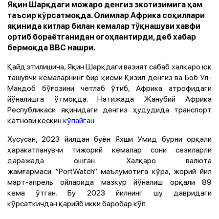
Яқин Шарқдаги можаро денгиз экотизимига ҳам
таъсир кўрсатмоқда. Олимлар Африка соҳиллари
яқинида китлар билан кемалар тўқнашуви хавфи
ортиб бораётганидан огоҳлантирди, деб хабар
бермоқда BBC нашри.
Қайд этилишича, Яқин Шарқдаги вазият сабаб халқаро юк
ташувчи кемаларнинг бир қисми Қизил денгиз ва Боб Ул-
Мандоб бўғозини четлаб ўтиб, Африка атрофидаги
йўналишга ўтмоқда. Натижада Жанубий Африка
Республикаси яқинидаги денгиз ҳудудида транспорт
қатнови кескин
кўпайган
.
Хусусан, 2023 йилдан буён Яхши Умид бурни орқали
ҳаракатланувчи тижорий кемалар сони сезиларли
даражада ошган. Халқаро валюта
жамғармаси “PortWatch” маълумотига кўра, жорий йил
март-апрель ойларида мазкур йўналиш орқали 89
кема ўтган. Бу 2023 йилнинг шу давридаги
кўрсаткичдан қарийб икки баробар кўп.