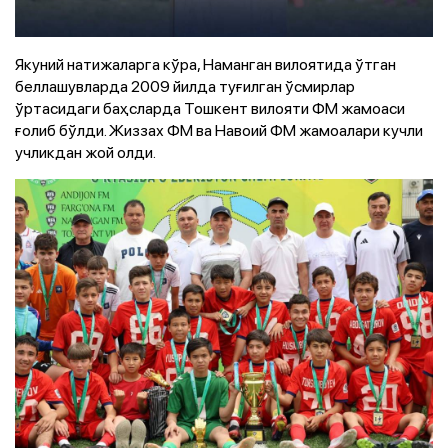
Якуний натижаларга кўра, Наманган вилоятида ўтган
беллашувларда 2009 йилда туғилган ўсмирлар
ўртасидаги баҳсларда Тошкент вилояти ФМ жамоаси
ғолиб бўлди. Жиззах ФМ ва Навоий ФМ жамоалари кучли
учликдан жой олди.