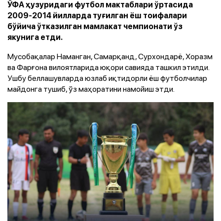
ЎФА ҳузуридаги футбол мактаблари ўртасида
2009-2014 йилларда туғилган ёш тоифалари
бўйича ўтказилган мамлакат чемпионати ўз
якунига етди.
Мусобақалар Наманган, Самарқанд, Сурхондарё, Хоразм
ва Фарғона вилоятларида юқори савияда ташкил этилди.
Ушбу беллашувларда юзлаб иқтидорли ёш футболчилар
майдонга тушиб, ўз маҳоратини намойиш этди.