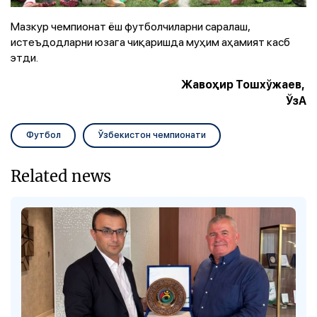
Мазкур чемпионат ёш футболчиларни саралаш,
истеъдодларни юзага чиқаришда муҳим аҳамият касб
этди.
Жавоҳир Тошхўжаев,
ЎзА
Футбол
Ўзбекистон чемпионати
Related news