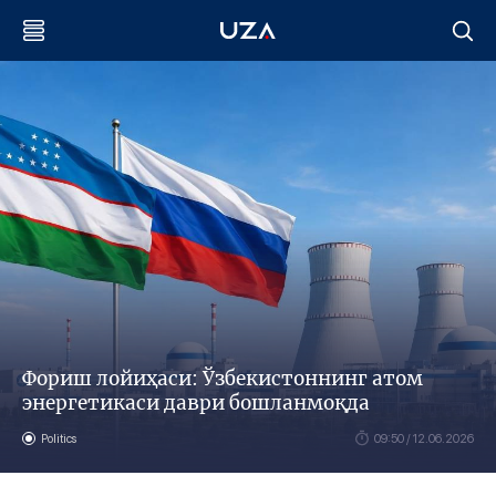
Фориш лойиҳаси: Ўзбекистоннинг атом
энергетикаси даври бошланмоқда
Politics
09:50 / 12.06.2026