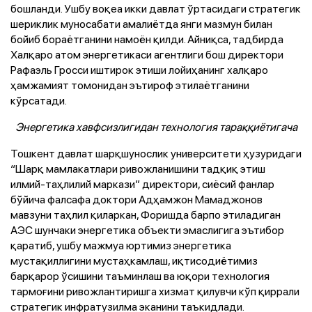
бошланди. Ушбу воқеа икки давлат ўртасидаги стратегик
шериклик муносабати амалиётда янги мазмун билан
бойиб бораётганини намоён қилди. Айниқса, тадбирда
Халқаро атом энергетикаси агентлиги бош директори
Рафаэль Гросси иштирок этиши лойиҳанинг халқаро
ҳамжамият томонидан эътироф этилаётганини
кўрсатади.
Энергетика хавфсизлигидан технология тараққиётигача
Тошкент давлат шарқшунослик университети ҳузуридаги
“Шарқ мамлакатлари ривожланишини тадқиқ этиш
илмий-таҳлилий маркази” директори, сиёсий фанлар
бўйича фалсафа доктори Адҳамжон Мамаджонов
мавзуни таҳлил қиларкан, Форишда барпо этиладиган
АЭС шунчаки энергетика объекти эмаслигига эътибор
қаратиб, ушбу мажмуа юртимиз энергетика
мустақиллигини мустаҳкамлаш, иқтисодиётимиз
барқарор ўсишини таъминлаш ва юқори технология
тармоғини ривожлантиришга хизмат қилувчи кўп қиррали
стратегик инфратузилма эканини таъкидлади.