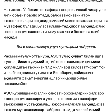
Натижада Ўзбекистон нафақат энергия ишлаб чиқарувчи
янги объект барпо этади, балки замонавий атом
технологиялари соҳасида миллий малака шакллантиришга
муваффақ бўлади. Бу эса илмий-тадқиқот, муҳандислик
ва инновация салоҳиятини мутлақ янги босқичга олиб
чиқади.
Янги саноатлашув учун мустаҳкам пойдевор
Расмий маълумотга кўра, АЭС тўлиқ қувват билан ишга
тушгач, йилига умумий эҳтиёжнинг салмоқли қисмини
қоплайдиган тахминан 17,2 миллиард киловатт-соат ток
ишлаб чиқариши кутиляпти. Бинобарин, лойиҳанинг
аҳамияти фақат энергия ишлаб чиқариш билан
чекланмайди.
АЭС қурилиши маҳаллий саноат корхоналарини халқаро
кооперация занжирига улаш, технология трансфери
занжирини мустаҳкамлаш, юқори малакали муҳандис ва
техник мутахассислар тайёрлаш ҳамда миллий илмий