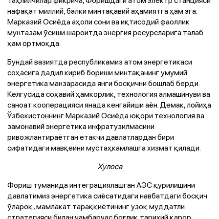
нафақат миллий, балки минтақавий аҳамиятга ҳам эга.
Марказий Осиёда аҳоли сони ва иқтисодий фаоллик
мунтазам ўсиши шароитда энергия ресурсларига талаб
ҳам ортмоқда.
Бундай вазиятда республикамиз атом энергетикаси
соҳасига дадил кириб бориши минтақанинг умумий
энергетика манзарасида янги босқични бошлаб берди.
Келгусида соҳавий ҳамкорлик, технология алмашинуви ва
саноат кооперацияси янада кенгайиши аён. Демак, лойиҳа
Ўзбекистоннинг Марказий Осиёда юқори технология ва
замонавий энергетика инфратузилмасини
ривожлантираётган етакчи давлатлардан бири
сифатидаги мавқеини мустаҳкамлашга хизмат қилади.
Хулоса
Фориш туманида интеграциялашган АЭС қурилишини
давлатимиз энергетика сиёсатидаги навбатдаги босқич
ўлароқ, мамлакат тараққиётининг узоқ муддатли
стратегияси билан чамбарчас боғлиқ тарихий қарор