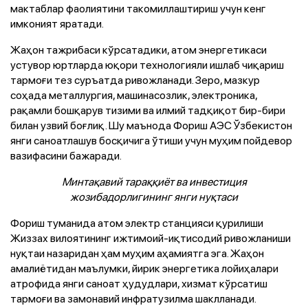
мактаблар фаолиятини такомиллаштириш учун кенг
имконият яратади.
Жаҳон тажрибаси кўрсатадики, атом энергетикаси
устувор юртларда юқори технологияли ишлаб чиқариш
тармоғи тез суръатда ривожланади. Зеро, мазкур
соҳада металлургия, машинасозлик, электроника,
рақамли бошқарув тизими ва илмий тадқиқот бир-бири
билан узвий боғлиқ. Шу маънода Фориш АЭС Ўзбекистон
янги саноатлашув босқичига ўтиши учун муҳим пойдевор
вазифасини бажаради.
Минтақавий тараққиёт ва инвестиция
жозибадорлигининг янги нуқтаси
Фориш туманида атом электр станцияси қурилиши
Жиззах вилоятининг ижтимоий-иқтисодий ривожланиши
нуқтаи назаридан ҳам муҳим аҳамиятга эга. Жаҳон
амалиётидан маълумки, йирик энергетика лойиҳалари
атрофида янги саноат ҳудудлари, хизмат кўрсатиш
тармоғи ва замонавий инфратузилма шаклланади.