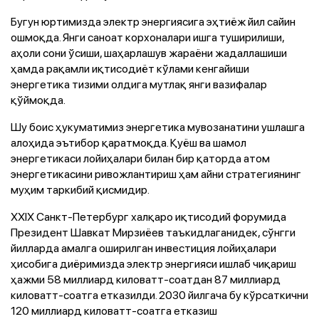
Бугун юртимизда электр энергиясига эҳтиёж йил сайин
ошмоқда. Янги саноат корхоналари ишга туширилиши,
аҳоли сони ўсиши, шаҳарлашув жараёни жадаллашиши
ҳамда рақамли иқтисодиёт кўлами кенгайиши
энергетика тизими олдига мутлақ янги вазифалар
қўймоқда.
Шу боис ҳукуматимиз энергетика мувозанатини ушлашга
алоҳида эътибор қаратмоқда. Қуёш ва шамол
энергетикаси лойиҳалари билан бир қаторда атом
энергетикасини ривожлантириш ҳам айни стратегиянинг
муҳим таркибий қисмидир.
XXIX Санкт-Петербург халқаро иқтисодий форумида
Президент Шавкат Мирзиёев таъкидлаганидек, сўнгги
йилларда амалга оширилган инвестиция лойиҳалари
ҳисобига диёримизда электр энергияси ишлаб чиқариш
ҳажми 58 миллиард киловатт-соатдан 87 миллиард
киловатт-соатга етказилди. 2030 йилгача бу кўрсаткични
120 миллиард киловатт-соатга етказиш