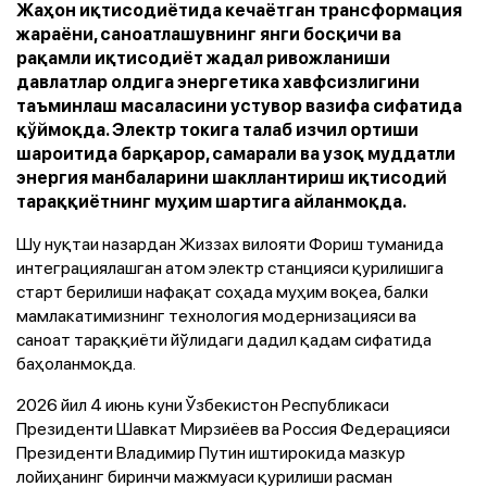
Жаҳон иқтисодиётида кечаётган трансформация
жараёни, саноатлашувнинг янги босқичи ва
рақамли иқтисодиёт жадал ривожланиши
давлатлар олдига энергетика хавфсизлигини
таъминлаш масаласини устувор вазифа сифатида
қўймоқда. Электр токига талаб изчил ортиши
шароитида барқарор, самарали ва узоқ муддатли
энергия манбаларини шакллантириш иқтисодий
тараққиётнинг муҳим шартига айланмоқда.
Шу нуқтаи назардан Жиззах вилояти Фориш туманида
интеграциялашган атом электр станцияси қурилишига
старт берилиши нафақат соҳада муҳим воқеа, балки
мамлакатимизнинг технология модернизацияси ва
саноат тараққиёти йўлидаги дадил қадам сифатида
баҳоланмоқда.
2026 йил 4 июнь куни Ўзбекистон Республикаси
Президенти Шавкат Мирзиёев ва Россия Федерацияси
Президенти Владимир Путин иштирокида мазкур
лойиҳанинг биринчи мажмуаси қурилиши расман