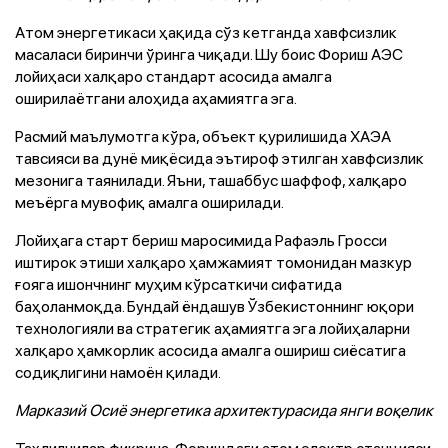
Атом энергетикаси ҳақида сўз кетганда хавфсизлик
масаласи биринчи ўринга чиқади. Шу боис Фориш АЭС
лойиҳаси халқаро стандарт асосида амалга
оширилаётгани алоҳида аҳамиятга эга.
Расмий маълумотга кўра, объект қурилишида ХАЭА
тавсияси ва дунё миқёсида эътироф этилган хавфсизлик
мезонига таянилади. Яъни, ташаббус шаффоф, халқаро
меъёрга мувофиқ амалга оширилади.
Лойиҳага старт бериш маросимида Рафаэль Гросси
иштирок этиши халқаро ҳамжамият томонидан мазкур
ғояга ишончнинг муҳим кўрсаткичи сифатида
баҳоланмоқда. Бундай ёндашув Ўзбекистоннинг юқори
технологияли ва стратегик аҳамиятга эга лойиҳаларни
халқаро ҳамкорлик асосида амалга ошириш сиёсатига
содиқлигини намоён қилади.
Марказий Осиё энергетика архитектурасида янги воқелик
Таҳлилчилар фикрича, Форишдаги атом электр станцияси