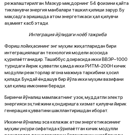
режалаштирилган. Мазкур миқдорнинг 54 фоизини қайта
тикланувчи энергия манбалари ташкил қилиши зарур. Бу
мақсадга эришишда атом энергетикаси ҳал қилувчи
аҳамият касб этади.
Интеграция йўлидаги ноёб тажриба
Фориш лойиҳасининг энг муҳим жиҳатларидан бири
интеграциялашган технология модели асосида
қурилаётганидир. Ташаббус доирасида икки ВВЭР–1000
туридаги йирик қувватли ҳамда икки РИТМ–200Н кичик
модулли реакторлар ягона мажмуа таркибини ҳосил
қилади. Бундай ёндашув бир йўла икки муҳим вазифани
ҳал қилиш имконини беради.
Биринчи йўналиш мамлакатнинг узоқ муддатли электр
энергияси эҳтиёжини қондиришга хизмат қилувчи йирик
генерация қувватини шакллантиришдан иборат.
Иккинчи йўналиш эса келажак атом энергетикасининг
муҳим унсури сифатида кўрилаётган кичик модулли
реакторлар технологиясини ўзлаштириш ҳисобланади.