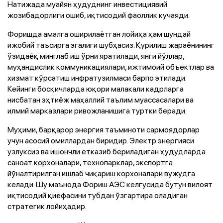
Натижада муайян ҳудуднинг инвестициявий
жозибадорлиги ошиб, иқтисодий фаоллик кучаяди.
Форишда амалга оширилаётган лойиҳа ҳам шундай
ижобий таъсирга эгалиги шубҳасиз. Қурилиш жараёнининг
ўзидаёқ минглаб иш ўрни яратилади, янги йўллар,
муҳандислик коммуникациялари, ижтимоий объектлар ва
хизмат кўрсатиш инфратузилмаси барпо этилади.
Кейинги босқичларда юқори малакали кадрларга
нисбатан эҳтиёж маҳаллий таълим муассасалари ва
илмий марказлари ривожланишига туртки беради.
Муҳими, барқарор энергия таъминоти сармоядорлар
учун асосий омиллардан биридир. Электр энергияси
узлуксиз ва ишончли етказиб бериладиган ҳудудларда
саноат корхоналари, технопарклар, экспортга
йўналтирилган ишлаб чиқариш корхоналари вужудга
келади. Шу маънода Фориш АЭС келгусида бутун вилоят
иқтисодий қиёфасини тубдан ўзгартира оладиган
стратегик лойиҳадир.