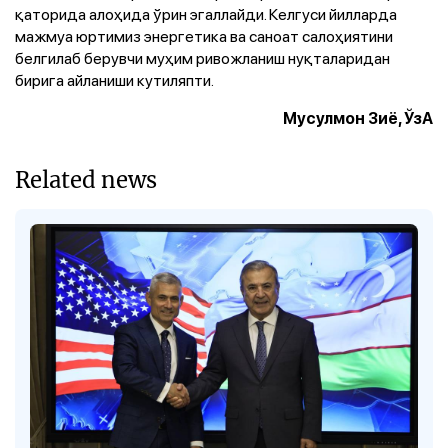
қаторида алоҳида ўрин эгаллайди. Келгуси йилларда
мажмуа юртимиз энергетика ва саноат салоҳиятини
белгилаб берувчи муҳим ривожланиш нуқталаридан
бирига айланиши кутиляпти.
Мусулмон Зиё, ЎзА
Related news