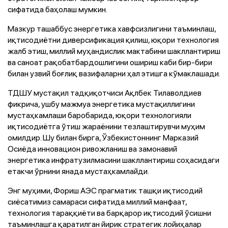
сифатида баҳолаш мумкин.
Мазкур ташаббус энергетика хавфсизлигини таъминлаш,
иқтисодиётни диверсификация қилиш, юқори технология
жалб этиш, миллий муҳандислик мактабини шакллантириш
ва саноат рақобатбардошлигини ошириш каби бир-бири
билан узвий боғлиқ вазифаларни ҳал этишга кўмаклашади.
ТДШУ мустақил тадқиқотчиси Ақлбек Тилаволдиев
фикрича, ушбу мажмуа энергетика мустақиллигини
мустаҳкамлаши баробарида, юқори технологияли
иқтисодиётга ўтиш жараёнини тезлаштирувчи муҳим
омилдир. Шу билан бирга, Ўзбекистоннинг Марказий
Осиёда инновацион ривожланиш ва замонавий
энергетика инфратузилмасини шакллантириш соҳасидаги
етакчи ўрнини янада мустаҳкамлайди.
Энг муҳими, Фориш АЭС прагматик ташқи иқтисодий
сиёсатимиз самараси сифатида миллий манфаат,
технология тараққиёти ва барқарор иқтисодий ўсишни
таъминлашга қаратилган йирик стратегик лойиҳалар