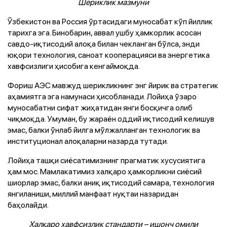
Шериклик мазмуни
Ўзбекистон ва Россия ўртасидаги муносабат кўп йиллик
тарихга эга. Бинобарин, аввал ушбу ҳамкорлик асосан
савдо-иқтисодий алоқа билан чекланган бўлса, энди
юқори технология, саноат кооперацияси ва энергетика
хавфсизлиги ҳисобига кенгаймоқда.
Фориш АЭС мавжуд шерикликнинг энг йирик ва стратегик
аҳамиятга эга намунаси ҳисобланади. Лойиҳа ўзаро
муносабатни сифат жиҳатидан янги босқичга олиб
чиқмоқда. Умуман, бу жараён оддий иқтисодий келишув
эмас, балки ўнлаб йилга мўлжалланган технологик ва
институционал алоқаларни назарда тутади.
Лойиҳа ташқи сиёсатимизнинг прагматик хусусиятига
ҳам мос. Мамлакатимиз халқаро ҳамкорликни сиёсий
шиорлар эмас, балки аниқ иқтисодий самара, технология
янгиланиши, миллий манфаат нуқтаи назаридан
баҳолайди.
Халқаро хавфсизлик стандарти – ишонч омили