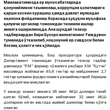
Мамлакатимизда ер муносабатларида
қонунийликни таъминлаш, коррупция ҳолатларига
қарши кескин курашиш ҳамда давлат мулкидан
оқилона фойдаланиш борасида ҳуқуқни муҳофаза
қилувчи органлар томонидан тизимли ишлар
амалга оширилмоқда. Ана шундай тезкор
тадбирлардан бири Бухоро вилоятининг Ғиждувон
туманида ўтказилиб, ноқонуний ер савдоси билан
боғлиқ ҳолатга чек қўйилди.
Маълум қилинишича, Бош прокуратура ҳузуридаги
Департамент томонидан ўтказилган тезкор тадбир
давомида “Р.М.” фермер хўжалиги раҳбари Х.М. “Қутчи”
массивида жойлашган 45,6 гектар ер майдонининг 2,7
гектар қисмини фуқаро номига расмийлаштириб беришни
ваъда қилгани аниқланган.
У мазкур хизмат эвазига 36 минг АҚШ доллари талаб
қилган бўлиб, келишилган маблағнинг 32 минг АҚШ
долларини олган вақтида ашёвий далиллар билан қўлга
олинган.