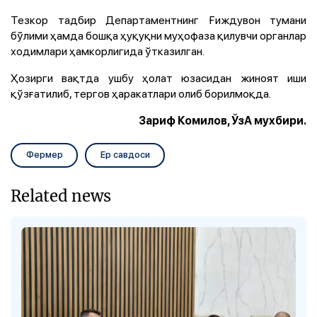
Тезкор тадбир Департаментнинг Ғиждувон тумани
бўлими ҳамда бошқа ҳуқуқни муҳофаза қилувчи органлар
ходимлари ҳамкорлигида ўтказилган.
Ҳозирги вақтда ушбу ҳолат юзасидан жиноят иши
қўзғатилиб, тергов ҳаракатлари олиб борилмоқда.
Зариф Комилов, ЎзА мухбири.
Фермер
Ер савдоси
Related news