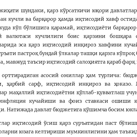
жиҳати шундаки, қарз кўрсаткичи юқори давлатлар
ан кучли ва барқарор ҳамда иқтисодий хавф остид
жуда кўп бўлишига қарамай, иқтисодиёти барқаро
й валютаси кучлилиги боис қарзини бошқара 
ларида эса қарз иқтисодий инқироз хавфини куч
уръати пастроқ бундай ўлкалар ташқи қарзга кўпроқ 
да, мавжуд таъсир иқтисодий салоҳиятга қараб фарқ
 орттирадиган асосий омиллар ҳам турлича: бюд
, ҳарбий сарф, иқтисодий инқироз ва ҳоказо.
лар маҳаллий иқтисодиётни қўллаб-қувватлаш учун
инфляция кучайиши ва фоиз ставкаси ошиши қ
и. Натижада давлат бюджетига қўшимча босим юкл
тлар иқтисодий ўсиш қарз суръатидан паст бўли
ларни юзага келтириши мумкинлигини ҳам таъки