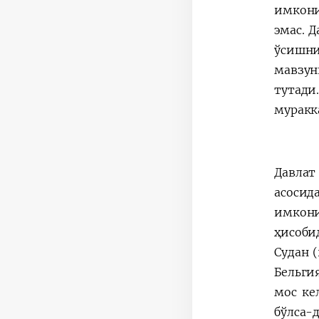
имкони
эмас. 
ўсишни
мавзун
тутади
муракк
Давлат
асосид
имкони
ҳисоби
Судан (
Бельги
мос ке
бўлса-