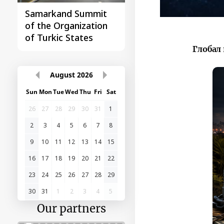
Samarkand Summit
First Central Asia -
of the Organization
China Summit
of Turkic States
Глобал
August
2026
Sun
Mon
Tue
Wed
Thu
Fri
Sat
26
27
28
29
30
31
1
2
3
4
5
6
7
8
9
10
11
12
13
14
15
16
17
18
19
20
21
22
23
24
25
26
27
28
29
30
31
1
2
3
4
5
Our partners