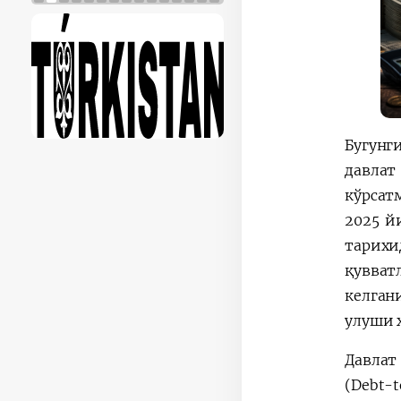
Бугунг
давлат
кўрсат
2025 й
тарихи
қувват
келган
улуши ҳ
Давлат
(Debt-