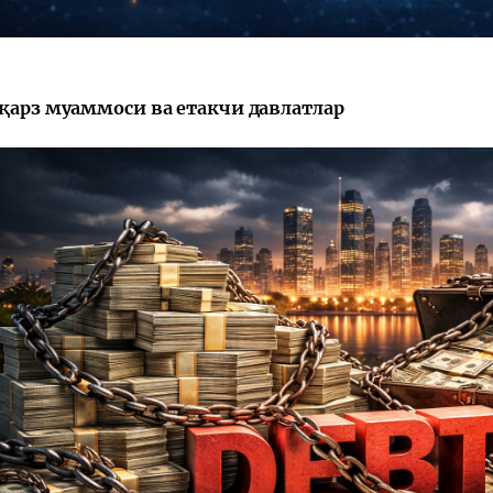
 қарз муаммоси ва етакчи давлатлар