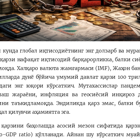
и кунда глобал иқтисодиётнинг энг долзарб ва мур
 қарзи нафақат иқтисодий барқарорликка, балки си
моқда. Халқаро валюта жамғармаси (IMF), Жаҳон ба
илларда дунё бўйича умумий давлат қарзи 100 три
даги энг юқори кўрсаткич. Мутахассислар панде
лаш жараёни, инфляция ва геосиёсий инқироз 
ини таъкидламоқда. Эндиликда қарз эмас, балки б
ал қилувчи аҳамиятга эга.
 қарзини баҳолашда асосий мезон сифатида қарз
to-GDP ratio) қўлланади. Айнан шу кўрсаткич му