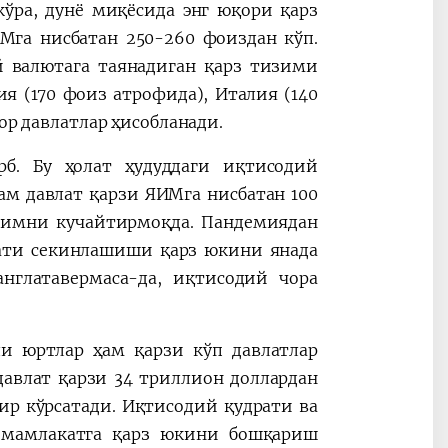
ўра, дунё миқёсида энг юқори қарз
Мга нисбатан 250-260 фоиздан кўп.
й валютага таянадиган қарз тизими
я (170 фоиз атрофида), Италия (140
ор давлатлар ҳисобланади.
рб. Бу ҳолат ҳудуддаги иқтисодий
ам давлат қарзи ЯИМга нисбатан 100
симни кучайтирмоқда. Пандемиядан
ати секинлашиши қарз юкини янада
нглатавермаса-да, иқтисодий чора
и юртлар ҳам қарзи кўп давлатлар
давлат қарзи 34 триллион доллардан
ир кўрсатади. Иқтисодий қудрати ва
 мамлакатга қарз юкини бошқариш