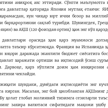
ятини аниқроқ акс эттиради. Сўнгги маълумотга к
эга давлатлар қаторида Япония мутлақ етакчи: ЯИ
қарамасдан, кун чиқар юрт ички бозор ва милли
и барқарорликни сақлаб турибди. Шунингдек, Греци
яқин) ва АҚШ (120 фоиздан ортиқ) ҳам энг кўп қарзд
 давлатлари орасида ҳам қарз муаммоси долза
натга таъсир кўрсатмоқда. Франция ва Испанияда ҳ
н юқори даражада эканлиги бюджет сиёсатига бо
давлат харажати ортиши ва иқтисодий ўсиш суръ
. Дарвоқе, қарз кўплиги доим ҳам инқирозни а
ятини чеклайди.
жиҳати шундаки, дунёдаги иқтисодиёти энг кучл
га кирган. Масалан, энг бой ҳисобланган АҚШнинг 
 Бу ҳолат глобал молиявий тизимга сезиларли таъс
нинг захира валютаси сифатидаги мақоми ушбу