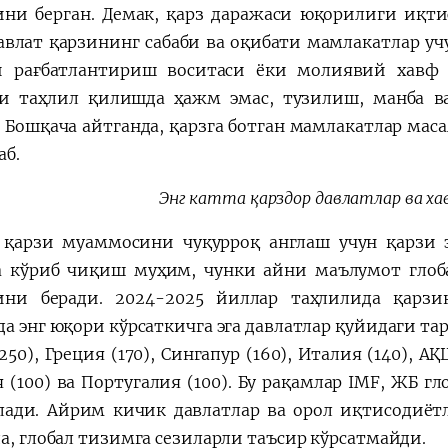
ни берган. Демак, қарз даражаси юқорилиги иқт
Давлат қарзининг сабаби ва оқибати мамлакатлар у
 рағбатлантириш воситаси ёки молиявий хавф
и таҳлил қилишда ҳажм эмас, тузилиш, манба в
. Бошқача айтганда, қарзга ботган мамлакатлар мас
аб.
Энг катта қарздор давлатлар ва ха
 қарзи муаммосини чуқурроқ англаш учун қарзи 
а кўриб чиқиш муҳим, чунки айни маълумот глоб
ни беради. 2024-2025 йиллар таҳлилида қарз
да энг юқори кўрсаткичга эга давлатлар қуйидаги та
250), Греция (170), Сингапур (160), Италия (140), АҚ
я (100) ва Португалия (100). Бу рақамлар IMF, ЖБ 
лади. Айрим кичик давлатлар ва орол иқтисодиёт
да, глобал тизимга сезиларли таъсир кўрсатмайди.