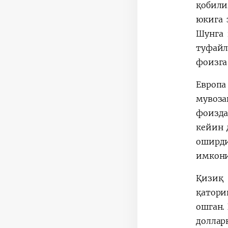
қобили
юкига 
Шунга 
туфайл
фоизга 
Европа
мувоза
фоизда
кейин 
оширди
имкони
Қизиқ 
қатори
ошган.
доллар