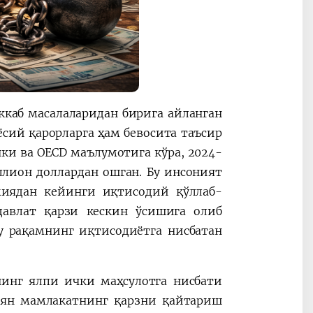
аккаб масалаларидан бирига айланган
ёсий қарорларга ҳам бевосита таъсир
нки ва OECD маълумотига кўра, 2024-
ллион доллардан ошган. Бу инсоният
миядан кейинги иқтисодий қўллаб-
давлат қарзи кескин ўсишига олиб
у рақамнинг иқтисодиётга нисбатан
нинг ялпи ички маҳсулотга нисбати
айян мамлакатнинг қарзни қайтариш