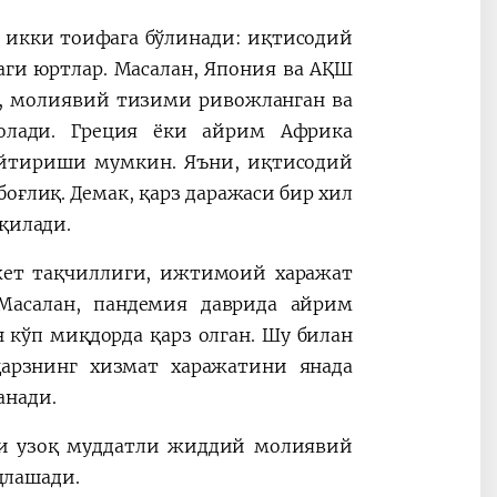
 икки тоифага бўлинади: иқтисодий
аги юртлар. Масалан, Япония ва АҚШ
р, молиявий тизими ривожланган ва
олади. Греция ёки айрим Африка
айтириши мумкин. Яъни, иқтисодий
боғлиқ. Демак, қарз даражаси бир хил
 қилади.
жет тақчиллиги, ижтимоий харажат
 Масалан, пандемия даврида айрим
 кўп миқдорда қарз олган. Шу билан
арзнинг хизмат харажатини янада
анади.
ши узоқ муддатли жиддий молиявий
длашади.