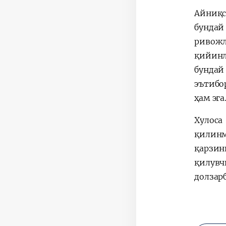
Айниқс
бундай
ривожл
қийинл
бундай
эътибо
ҳам эга
Хулоса
қилинм
қарзин
қилувч
долзарб