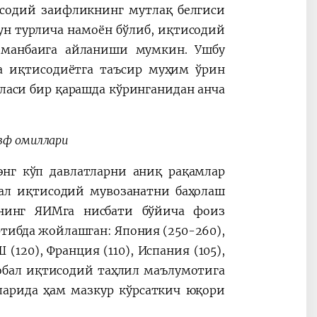
исодий заифликнинг мутлақ белгиси
чун турлича намоён бўлиб, иқтисодий
 манбаига айланиши мумкин. Ушбу
а иқтисодиётга таъсир муҳим ўрин
аласи бир қарашда кўринганидан анча
вф омиллари
энг кўп давлатларни аниқ рақамлар
ал иқтисодий мувозанатни баҳолаш
ининг ЯИМга нисбати бўйича фоиз
ртибда жойлашган: Япония (250-260),
Ш (120), Франция (110), Испания (105),
глобал иқтисодий таҳлил маълумотига
ларида ҳам мазкур кўрсаткич юқори