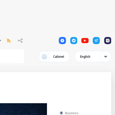
1
1
1
1
1
Cabinet
English
Business