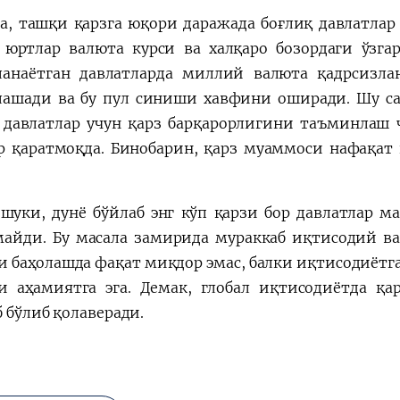
а, ташқи қарзга юқори даражада боғлиқ давлатлар 
 юртлар валюта курси ва халқаро бозордаги ўзгар
анаётган давлатларда миллий валюта қадрсизла
ашади ва бу пул синиши хавфини оширади. Шу са
 давлатлар учун қарз барқарорлигини таъминлаш
р қаратмоқда. Бинобарин, қарз муаммоси нафақат 
.
 шуки, дунё бўйлаб энг кўп қарзи бор давлатлар м
айди. Бу масала замирида мураккаб иқтисодий ва 
и баҳолашда фақат миқдор эмас, балки иқтисодиётг
и аҳамиятга эга. Демак, глобал иқтисодиётда қ
 бўлиб қолаверади.