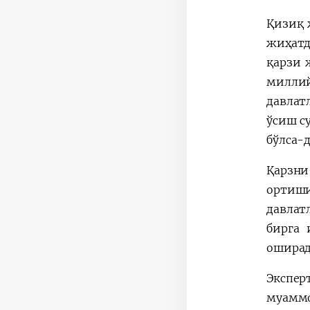
Қизиқ 
жиҳатд
қарзи 
милли
давлат
ўсиш с
бўлса-
Қарзни
ортиши
давлат
бирга 
оширад
Экспер
муаммо