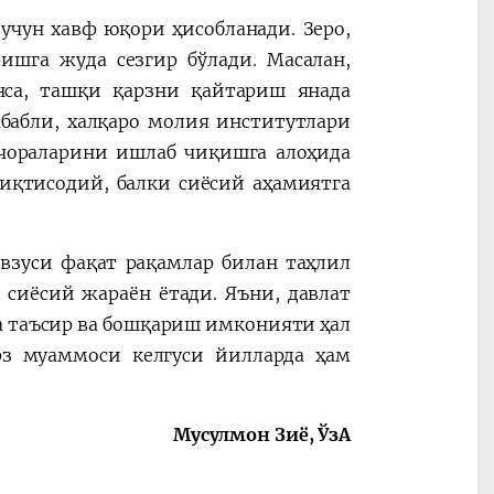
учун хавф юқори ҳисобланади. Зеро,
ишга жуда сезгир бўлади. Масалан,
нса, ташқи қарзни қайтариш янада
бабли, халқаро молия институтлари
 чораларини ишлаб чиқишга алоҳида
иқтисодий, балки сиёсий аҳамиятга
авзуси фақат рақамлар билан таҳлил
сиёсий жараён ётади. Яъни, давлат
а таъсир ва бошқариш имконияти ҳал
арз муаммоси келгуси йилларда ҳам
Мусулмон Зиё, ЎзА