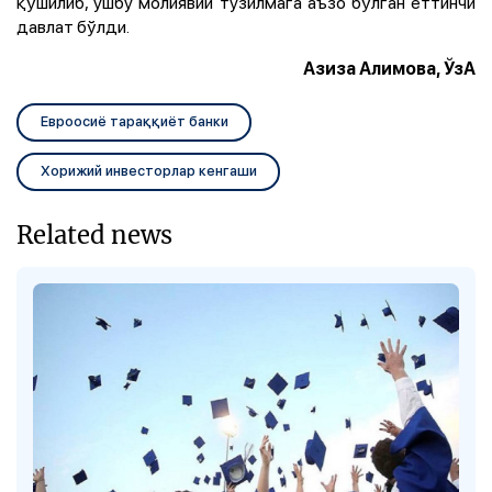
қўшилиб, ушбу молиявий тузилмага аъзо бўлган еттинчи
давлат бўлди.
Азиза Алимова, ЎзА
Евроосиё тараққиёт банки
Хорижий инвесторлар кенгаши
Related news