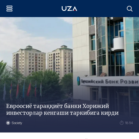
Евроосиё тараққиёт банки Хорижий
инвесторлар кенгаши таркибига кирди
Society
18:54