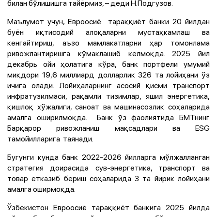
билан бўлишишга тайёрмиз, – деди Н.Подгузов.
Маълумот учун, Евроосиё тараққиёт банки 20 йилдан
буён иқтисодий алоқаларни мустаҳкамлаш ва
кенгайтириш, аъзо мамлакатларни ҳар томонлама
ривожлантиришга кўмаклашиб келмоқда.
2025 йил
декабрь ойи ҳолатига кўра, банк портфели умумий
миқдори 19,6 миллиард долларлик 326 та лойиҳани ўз
ичига олади. Лойиҳаларнинг асосий қисми транспорт
инфратузилмаси, рақамли тизимлар, яшил энергетика,
қишлоқ хўжалиги, саноат ва машинасозлик соҳаларида
амалга оширилмоқда. Банк ўз фаолиятида БМТнинг
Барқарор ривожланиш мақсадлари ва ESG
тамойилларига таянади.
Бугунги кунда банк
2022-2026 йилларга мўлжалланган
стратегия доирасида сув-энергетика, транспорт ва
товар етказиб бериш соҳаларида 3 та йирик лойиҳани
амалга оширмоқда.
Ўзбекистон Евроосиё тараққиёт банкига 2025 йилда