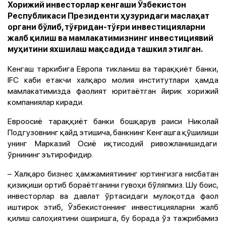
Хорижий инвесторлар кенгаши Ўзбекистон
Республикаси Президенти ҳузуридаги маслаҳат
органи бўлиб, тўғридан-тўғри инвестицияларни
жалб қилиш ва мамлакатимизнинг инвестициявий
муҳитини яхшилаш мақсадида ташкил этилган.
Кенгаш таркибига Европа тикланиш ва тараққиёт банки,
IFC каби
етакчи халқаро молия институтлари ҳамда
мамлакатимизда фаолият юритаётган йирик хорижий
компаниялар
киради.
Евроосиё тараққиёт банки бошқарув раиси
Николай
Подгузовнинг қайд этишича, банкнинг Кенгашга қўшилиши
унинг Марказий Осиё иқтисодий ривожланишидаги
ўрнининг эътирофидир.
– Халқаро бизнес ҳамжамиятининг юртингизга нисбатан
қизиқиши ортиб бораётганини гувоҳи бўляпмиз. Шу боис,
инвесторлар ва давлат ўртасидаги мулоқотда фаол
иштирок этиб, Ўзбекистоннинг инвестицияларни жалб
қилиш салоҳиятини оширишга, бу борада ўз тажрибамиз