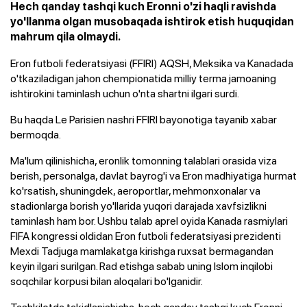
Hech qanday tashqi kuch Eronni o'zi haqli ravishda
yo'llanma olgan musobaqada ishtirok etish huquqidan
mahrum qila olmaydi.
Eron futboli federatsiyasi (FFIRI) AQSH, Meksika va Kanadada
o'tkaziladigan jahon chempionatida milliy terma jamoaning
ishtirokini taminlash uchun o'nta shartni ilgari surdi.
Bu haqda Le Parisien nashri FFIRI bayonotiga tayanib xabar
bermoqda.
Ma'lum qilinishicha, eronlik tomonning talablari orasida viza
berish, personalga, davlat bayrog'i va Eron madhiyatiga hurmat
ko'rsatish, shuningdek, aeroportlar, mehmonxonalar va
stadionlarga borish yo'llarida yuqori darajada xavfsizlikni
taminlash ham bor. Ushbu talab aprel oyida Kanada rasmiylari
FIFA kongressi oldidan Eron futboli federatsiyasi prezidenti
Mexdi Tadjuga mamlakatga kirishga ruxsat bermagandan
keyin ilgari surilgan. Rad etishga sabab uning Islom inqilobi
soqchilar korpusi bilan aloqalari bo'lganidir.
Tashkilotda takidlanishicha, hech qanday tashqi kuch Eronni