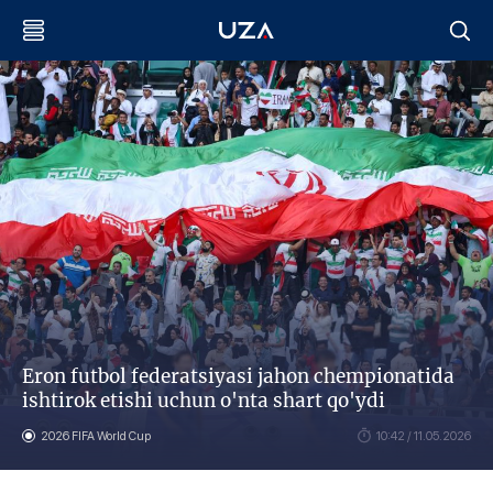
Eron futbol federatsiyasi jahon chempionatida
ishtirok etishi uchun o'nta shart qo'ydi
2026 FIFA World Cup
10:42 / 11.05.2026