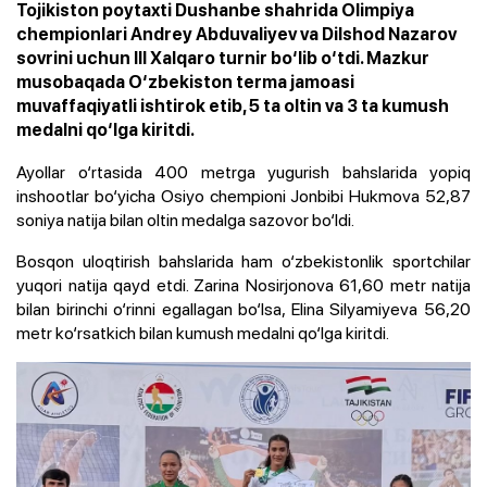
Tojikiston poytaxti Dushanbe shahrida Olimpiya
chempionlari Andrey Abduvaliyev va Dilshod Nazarov
sovrini uchun III Xalqaro turnir bo‘lib o‘tdi. Mazkur
musobaqada O‘zbekiston terma jamoasi
muvaffaqiyatli ishtirok etib, 5 ta oltin va 3 ta kumush
medalni qo‘lga kiritdi.
Ayollar o‘rtasida 400 metrga yugurish bahslarida yopiq
inshootlar bo‘yicha Osiyo chempioni Jonbibi Hukmova 52,87
soniya natija bilan oltin medalga sazovor bo‘ldi.
Bosqon uloqtirish bahslarida ham o‘zbekistonlik sportchilar
yuqori natija qayd etdi. Zarina Nosirjonova 61,60 metr natija
bilan birinchi o‘rinni egallagan bo‘lsa, Elina Silyamiyeva 56,20
metr ko‘rsatkich bilan kumush medalni qo‘lga kiritdi.