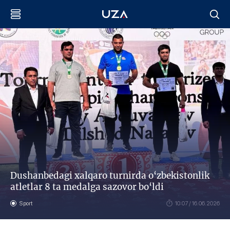
Dushanbedagi xalqaro turnirda o‘zbekistonlik
atletlar 8 ta medalga sazovor bo‘ldi
Sport
10:07 / 16.06.2026