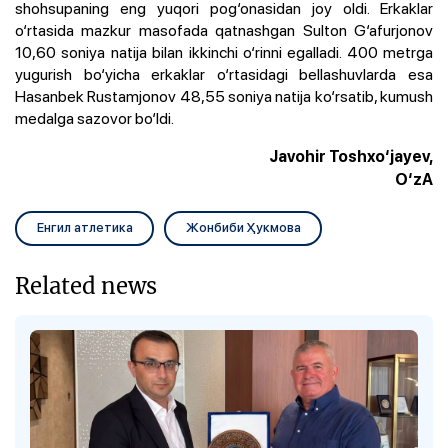
shohsupaning eng yuqori pog‘onasidan joy oldi. Erkaklar
o‘rtasida mazkur masofada qatnashgan Sulton G‘afurjonov
10,60 soniya natija bilan ikkinchi o‘rinni egalladi. 400 metrga
yugurish bo‘yicha erkaklar o‘rtasidagi bellashuvlarda esa
Hasanbek Rustamjonov 48,55 soniya natija ko‘rsatib, kumush
medalga sazovor bo‘ldi.
Javohir Toshxo‘jayev,
O‘zA
Енгил атлетика
Жонбиби Ҳукмова
Related news