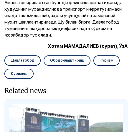
Амалга оширилаётган бунёдкорлик ишлари натижасида
ҳудуднинг муҳандислик ва транспорт инфратузилмаси
янада такомиллашиб, аҳоли учун қулай ва замонавий
муҳит шакллантирилади. Шу билан бирга, Давлатобод
туманининг шаҳарсозлик қиёфаси янада кўркам ва
жозибадор тус олади.
Ҳотам МАМАДАЛИЕВ (сурат), ЎзА
Давлатобод
Ободонлаштириш
Туризм
Қурилиш
Related news