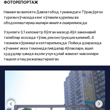
ФОТОРЕПОРТАЖ
Наманган вилояти Давлатобод туманидаги Тўрақўрғон
туризм кўчасида кенг кўламли қурилиш ва
ободонлаштириш ишлари амалга оширилмоқда.
Узунлиги 3,1 километр бўлган мазкур йўл замонавий
талаблар асосида тўлиқ реконструкция қилиниб, 4
тасмали кўринишга келтирилмоқда. Лойиҳа доирасида
кўчанинг икки томонида пиёдалар йўлаклари, яшил
ҳудудлар ҳамда аҳоли учун қулай жамоат маконлари
ташкил этиш режалаштирилган.