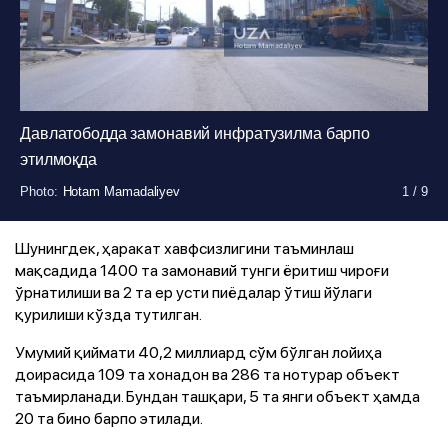
Давлатободда замонавий инфратузилма барпо
этилмоқда
Photo
Photo
Photo
Photo
Photo
Photo
Photo
Photo
Photo
:
:
:
:
:
:
:
:
:
Hotam Mamadaliyev
Hotam Mamadaliyev
Hotam Mamadaliyev
Hotam Mamadaliyev
Hotam Mamadaliyev
Hotam Mamadaliyev
Hotam Mamadaliyev
Hotam Mamadaliyev
Hotam Mamadaliyev
1
1
1
1
1
1
1
1
1
/
/
/
/
/
/
/
/
/
9
9
9
9
9
9
9
9
9
Шунингдек, ҳаракат хавфсизлигини таъминлаш
мақсадида 1400 та замонавий тунги ёритиш чироғи
ўрнатилиши ва 2 та ер усти пиёдалар ўтиш йўлаги
қурилиши кўзда тутилган.
Умумий қиймати 40,2 миллиард сўм бўлган лойиҳа
доирасида 109 та хонадон ва 286 та нотурар объект
таъмирланади. Бундан ташқари, 5 та янги объект ҳамда
20 та бино барпо этилади.