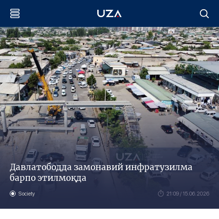
Давлатободда замонавий инфратузилма
барпо этилмоқда
Society
21:09 / 15.06.2026