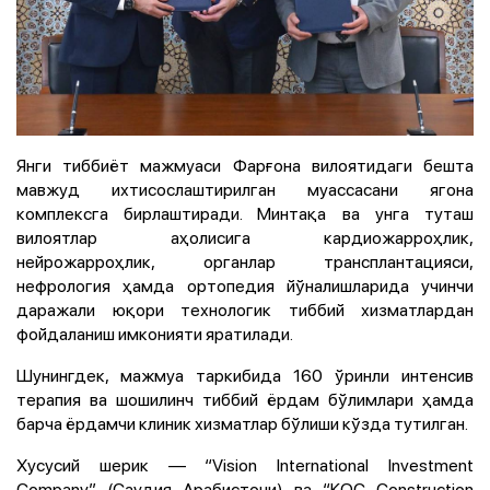
Янги тиббиёт мажмуаси Фарғона вилоятидаги бешта
мавжуд ихтисослаштирилган муассасани ягона
комплексга бирлаштиради. Минтақа ва унга туташ
вилоятлар аҳолисига кардиожарроҳлик,
нейрожарроҳлик, органлар трансплантацияси,
нефрология ҳамда ортопедия йўналишларида учинчи
даражали юқори технологик тиббий хизматлардан
фойдаланиш имконияти яратилади.
Шунингдек, мажмуа таркибида 160 ўринли интенсив
терапия ва шошилинч тиббий ёрдам бўлимлари ҳамда
барча ёрдамчи клиник хизматлар бўлиши кўзда тутилган.
Хусусий шерик — “Vision International Investment
Company” (Саудия Арабистони) ва “КОС Construction