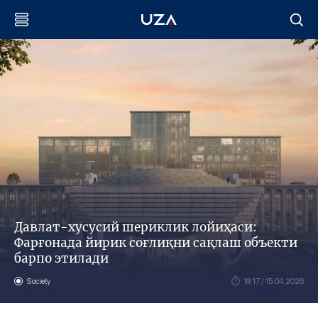
Давлат-хусусий шериклик лойиҳаси:
Фарғонада йирик соғлиқни сақлаш объекти
барпо этилади
Society
19:17 / 15.04.2026