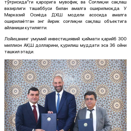
тўғрисида”ги қарорига мувофиқ ва Соғлиқни сақлаш
вазирлиги ташаббуси билан амалга оширилмоқда. У
Марказий Осиёда ДХШ модели асосида амалга
оширилаётган энг йирик соғлиқни сақлаш объектига
айланиши кутиляпти.
Лойиҳанинг умумий инвестициявий қиймати қарийб 300
миллион АҚШ долларини, қурилиш муддати эса 36 ойни
ташкил этади.