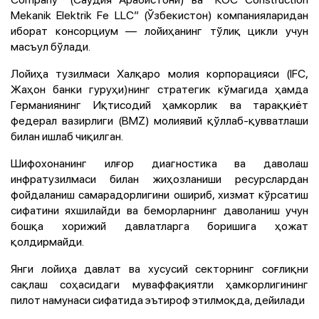
Mekanik Elektrik Fe LLC” (Ўзбекистон) компанияларидан
иборат консорциум — лойиҳанинг тўлиқ цикли учун
масъул бўлади.
Лойиҳа тузилмаси Халқаро молия корпорацияси (IFC,
Жаҳон банки гуруҳи)нинг стратегик кўмагида ҳамда
Германиянинг Иқтисодий ҳамкорлик ва тараққиёт
федерал вазирлиги (BMZ) молиявий қўллаб-қувватлаши
билан ишлаб чиқилган.
Шифохонанинг илғор диагностика ва даволаш
инфратузилмаси билан жиҳозланиши ресурслардан
фойдаланиш самарадорлигини ошириб, хизмат кўрсатиш
сифатини яхшилайди ва беморларнинг даволаниш учун
бошқа хорижий давлатларга боришига ҳожат
қолдирмайди.
Янги лойиҳа давлат ва хусусий секторнинг соғлиқни
сақлаш соҳасидаги муваффақиятли ҳамкорлигининг
пилот намунаси сифатида эътироф этилмоқда, дейилади