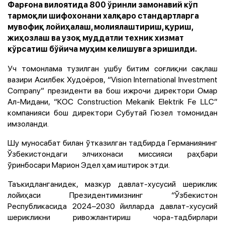
Фарғона вилоятида 800 ўринли замонавий кўп
тармоқли шифохонани халқаро стандартларга
мувофиқ лойиҳалаш, молиялаштириш, қуриш,
жиҳозлаш ва узоқ муддатли техник хизмат
кўрсатиш бўйича муҳим келишувга эришилди.
Уч томонлама тузилган ушбу битим соғлиқни сақлаш
вазири Асилбек Худоёров, “Vision International Investment
Company” президенти ва бош ижрочи директори Омар
Ал-Мидани, “КОС Сonstruction Mekanik Elektrik Fe LLC”
компанияси бош директори Субутай Гюзел томонидан
имзоланди.
Шу муносабат билан ўтказилган тадбирда Германиянинг
Ўзбекистондаги элчихонаси миссияси раҳбари
ўринбосари Марион Эдел ҳам иштирок этди.
Таъкидланганидек, мазкур давлат-хусусий шериклик
лойиҳаси Президентимизнинг “Ўзбекистон
Республикасида 2024–2030 йилларда давлат-хусусий
шерикликни ривожлантириш чора-тадбирлари