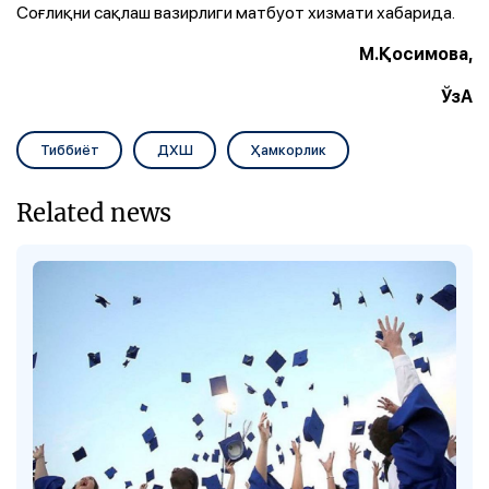
Соғлиқни сақлаш вазирлиги матбуот хизмати хабарида.
М.Қосимова,
ЎзА
Тиббиёт
ДХШ
Ҳамкорлик
Related news