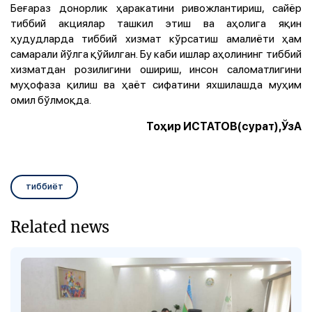
Беғараз донорлик ҳаракатини ривожлантириш, сайёр
тиббий акциялар ташкил этиш ва аҳолига яқин
ҳудудларда тиббий хизмат кўрсатиш амалиёти ҳам
самарали йўлга қўйилган. Бу каби ишлар аҳолининг тиббий
хизматдан розилигини ошириш, инсон саломатлигини
муҳофаза қилиш ва ҳаёт сифатини яхшилашда муҳим
омил бўлмоқда.
Тоҳир ИСТАТОВ(сурат),ЎзА
тиббиёт
Related news