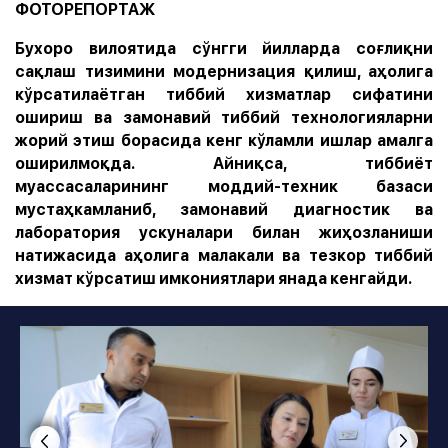
ФОТОРЕПОРТАЖ
Бухоро вилоятида сўнгги йилларда соғлиқни
сақлаш тизимини модернизация қилиш, аҳолига
кўрсатилаётган тиббий хизматлар сифатини
ошириш ва замонавий тиббий технологияларни
жорий этиш борасида кенг кўламли ишлар амалга
оширилмоқда. Айниқса, тиббиёт
муассасаларининг моддий-техник базаси
мустаҳкамланиб, замонавий диагностик ва
лаборатория ускуналари билан жиҳозланиши
натижасида аҳолига малакали ва тезкор тиббий
хизмат кўрсатиш имкониятлари янада кенгайди.