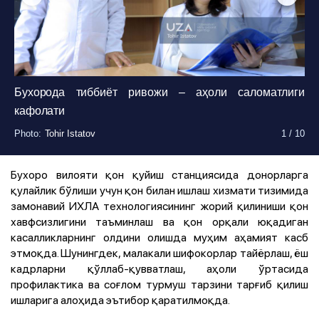
Бухорода тиббиёт ривожи – аҳоли саломатлиги
кафолати
Photo
Photo
Photo
:
:
:
Tohir Istatov
Tohir Istatov
Tohir Istatov
1
1
1
/
/
/
10
10
10
Photo
Photo
Photo
Photo
Photo
Photo
Photo
:
:
:
:
:
:
:
Tohir Istatov
Tohir Istatov
Tohir Istatov
Tohir Istatov
Tohir Istatov
Tohir Istatov
Tohir Istatov
1
1
1
1
1
1
1
/
/
/
/
/
/
/
10
10
10
10
10
10
10
Бухоро вилояти қон қуйиш станциясида донорларга
қулайлик бўлиши учун қон билан ишлаш хизмати тизимида
замонавий ИХЛА технологиясининг жорий қилиниши қон
хавфсизлигини таъминлаш ва қон орқали юқадиган
касалликларнинг олдини олишда муҳим аҳамият касб
этмоқда. Шунингдек, малакали шифокорлар тайёрлаш, ёш
кадрларни қўллаб-қувватлаш, аҳоли ўртасида
профилактика ва соғлом турмуш тарзини тарғиб қилиш
ишларига алоҳида эътибор қаратилмоқда.