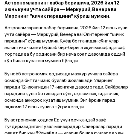
Астрономларнинг хабар беришича, 2026 йил 12
июнь куни учта сайёра — Меркурий, Венера ва
Марснинг “кичик парадини” кўриш мумкин.
Астрономларнинг хабар беришича, 2026 йил 12 июнь куни
учта сайёра — Меркурий, Венера ва Юпитернинг “кичик
парадини” кўриш мумкин. Қуёш ботганидан сўнг улар
эклиптика чизиғи бўйлаб бир-бирига яқин масофада саф
тортади ва бу ҳодисани бир неча соат давомида оддий
кўз билан кузатиш мумкин бўлади.
Бу ноёб астрономик ҳодисада мазкур уччала сайёра
осмонда битта чизиқ бўйлаб жойлашади. Уларнинг
паради 12-июнгидан
17-июнгача
давом этади. Сайёралар
парадини қуёш ботишидан сўнг, оқшом вақтида очиқ
осмонда аниқроқ кузатиш мумкин. Энг ёрқин парад
оқшоми
17 июнь
кунига тўғри келади
Бу астрономик ҳодиса Ер учун ҳеч қандай хавф
туғдирмайдиган гўзал манзарадир. Сайёралар паради
фақат бир кун бўлмайди — уларни бошқа кунларда ҳам