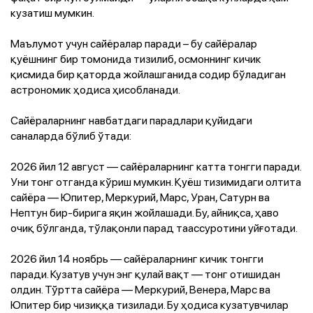
кузатиш мумкин.
Маълумот учун сайёралар паради – бу сайёралар
қуёшнинг бир томонида тизилиб, осмоннинг кичик
қисмида бир қаторда жойлашганида содир бўладиган
астрономик ҳодиса ҳисобланади.
Сайёраларнинг навбатдаги парадлари қуйидаги
саналарда бўлиб ўтади:
2026 йил 12 август — сайёраларнинг катта тонгги паради.
Уни тонг отганда кўриш мумкин. Қуёш тизимидаги олтита
сайёра — Юпитер, Меркурий, Марс, Уран, Сатурн ва
Нептун бир-бирига яқин жойлашади. Бу, айниқса, ҳаво
очиқ бўлганда, тўлақонли парад таассуротини уйғотади.
2026 йил 14 ноябрь — сайёраларнинг кичик тонгги
паради. Кузатув учун энг қулай вақт — тонг отишидан
олдин. Тўртта сайёра — Меркурий, Венера, Марс ва
Юпитер бир чизиққа тизилади. Бу ҳодиса кузатувчилар