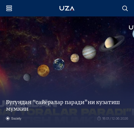
Бугундан "сайёралар паради”ни кузатиш
мумкин
Society
18:01 / 12.06.2026