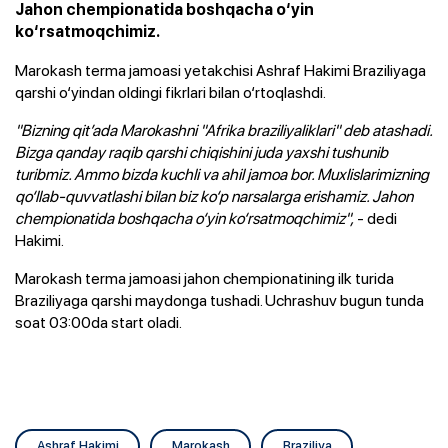
Jahon chempionatida boshqacha o‘yin
ko‘rsatmoqchimiz.
Marokash terma jamoasi yetakchisi Ashraf Hakimi Braziliyaga
qarshi o‘yindan oldingi fikrlari bilan o‘rtoqlashdi.
"Bizning qit’ada Marokashni "Afrika braziliyaliklari" deb atashadi.
Bizga qanday raqib qarshi chiqishini juda yaxshi tushunib
turibmiz. Ammo bizda kuchli va ahil jamoa bor. Muxlislarimizning
qo‘llab-quvvatlashi bilan biz ko‘p narsalarga erishamiz. Jahon
chempionatida boshqacha o‘yin ko‘rsatmoqchimiz",
- dedi
Hakimi.
Marokash terma jamoasi jahon chempionatining ilk turida
Braziliyaga qarshi maydonga tushadi. Uchrashuv bugun tunda
soat 03:00da start oladi.
Ashraf Hakimi
Marokash
Braziliya