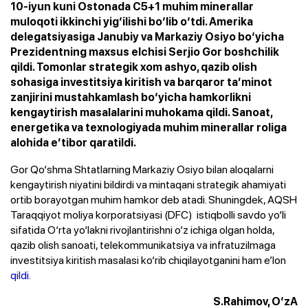
10-iyun kuni Ostonada C5+1 muhim minerallar
muloqoti ikkinchi yig‘ilishi bo‘lib o‘tdi. Amerika
delegatsiyasiga Janubiy va Markaziy Osiyo bo‘yicha
Prezidentning maxsus elchisi Serjio Gor boshchilik
qildi. Tomonlar strategik xom ashyo, qazib olish
sohasiga investitsiya kiritish va barqaror ta’minot
zanjirini mustahkamlash bo‘yicha hamkorlikni
kengaytirish masalalarini muhokama qildi. Sanoat,
energetika va texnologiyada muhim minerallar roliga
alohida e’tibor qaratildi.
Gor Qo‘shma Shtatlarning Markaziy Osiyo bilan aloqalarni
kengaytirish niyatini bildirdi va mintaqani strategik ahamiyati
ortib borayotgan muhim hamkor deb atadi. Shuningdek, AQSH
Taraqqiyot moliya korporatsiyasi (DFC) istiqbolli savdo yo‘li
sifatida O‘rta yo‘lakni rivojlantirishni o‘z ichiga olgan holda,
qazib olish sanoati, telekommunikatsiya va infratuzilmaga
investitsiya kiritish masalasi ko‘rib chiqilayotganini ham e’lon
qildi
.
S.Rahimov, O‘zA