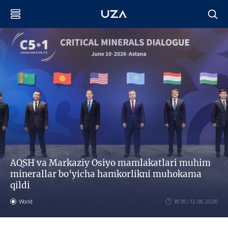
AQSH va Markaziy Osiyo mamlakatlari muhim
minerallar bo‘yicha hamkorlikni muhokama
qildi
World
16:16 / 12.06.2026