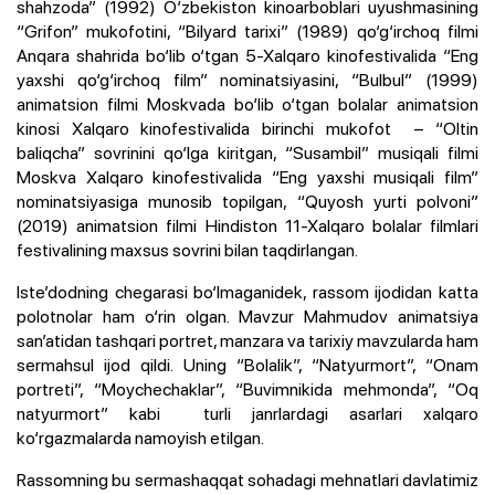
shahzoda” (1992) O‘zbekiston kinoarboblari uyushmasining
“Grifon” mukofotini, “Bilyard tarixi” (1989) qo‘g‘irchoq filmi
Anqara shahrida bo‘lib o‘tgan 5-Xalqaro kinofestivalida “Eng
yaxshi qo‘g‘irchoq film” nominatsiyasini, “Bulbul” (1999)
animatsion filmi Moskvada bo‘lib o‘tgan bolalar animatsion
kinosi Xalqaro kinofestivalida birinchi mukofot – “Oltin
baliqcha” sovrinini qo‘lga kiritgan, “Susambil” musiqali filmi
Moskva Xalqaro kinofestivalida “Eng yaxshi musiqali film”
nominatsiyasiga munosib topilgan, “Quyosh yurti polvoni”
(2019) animatsion filmi Hindiston 11-Xalqaro bolalar filmlari
festivalining maxsus sovrini bilan taqdirlangan.
Iste’dodning chegarasi bo‘lmaganidek, rassom ijodidan katta
polotnolar ham o‘rin olgan. Mavzur Mahmudov animatsiya
san’atidan tashqari portret, manzara va tarixiy mavzularda ham
sermahsul ijod qildi. Uning “Bolalik”, “Natyurmort”, “Onam
portreti”, “Moychechaklar”, “Buvimnikida mehmonda”, “Oq
natyurmort” kabi turli janrlardagi asarlari xalqaro
ko‘rgazmalarda namoyish etilgan.
Rassomning bu sermashaqqat sohadagi mehnatlari davlatimiz