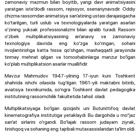
zamonaviy mazmun bilan boyitib, yangi davr animatsiyasini
yaratgan iste’dodli rassom, rejissyor, ssenariynavsdir. Oddiy
chizma rassomdan animatsiya san’atining ustasi darajasigacha
ko‘tarilgan, turli uslub va texnologiyalarda yaratgan asarlari
o‘zining yuksak professionalizmi bilan ajralib turadi. Rassom
o‘zbek multiplikatsiyasining an’anaviy va zamonaviy
texnologiya davrida eng ko‘zga ko‘ringan, sohani
rivojlantirishga katta hissa qo‘shgan, mashaqqatli jarayonda
tinmay mehnat qilgan va tomoshabinlarga manzur bo‘lgan
ko‘plab multiplikatsion asarlar muallifidir.
Mavzur Mahmudov 1947-yilning 17-iyun kuni Toshkent
shahrida ishchi oilasida tug‘ilgan. 1961-yili maktabni bitirib,
aviatsiya texnikumida, so‘ngra Toshkent davlat pedagogika
institutining rassomchilik fakultetida tahsil oladi.
Multiplikatsiyaga bo‘lgan qiziqishi uni Butunittifoq davlat
kinematografiya institutiga yetaklaydi. Bu dargohda u mo‘’jaz
san’at sirlarini o‘rgandi. Bo‘lajak rassom judayam ziyrak,
tirishqoq va sohaning eng tajribali mutaxassislaridan ta’lim oldi.