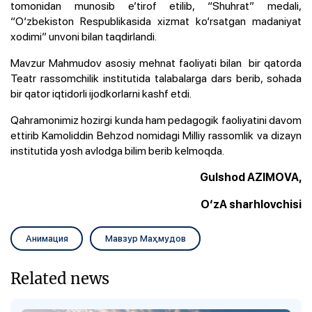
tomonidan munosib e’tirof etilib, “Shuhrat” medali,
“O‘zbekiston Respublikasida xizmat ko‘rsatgan madaniyat
xodimi” unvoni bilan taqdirlandi.
Mavzur Mahmudov asosiy mehnat faoliyati bilan bir qatorda
Teatr rassomchilik institutida talabalarga dars berib, sohada
bir qator iqtidorli ijodkorlarni kashf etdi.
Qahramonimiz hozirgi kunda ham pedagogik faoliyatini davom
ettirib
Kamoliddin Behzod nomidagi Milliy rassomlik va dizayn
institutida yosh avlodga bilim berib kelmoqda.
Gulshod AZIMOVA,
O‘zA sharhlovchisi
Анимация
Мавзур Маҳмудов
Related news