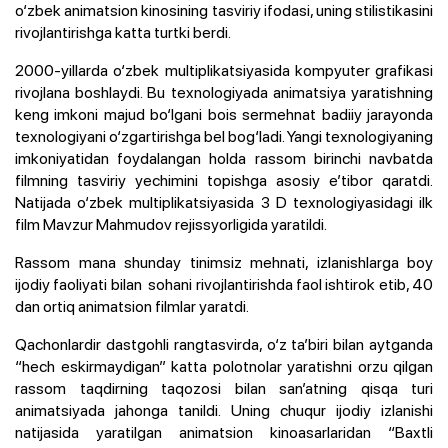
o‘zbek animatsion kinosining tasviriy ifodasi, uning stilistikasini
rivojlantirishga katta turtki berdi.
2000-yillarda o‘zbek multiplikatsiyasida kompyuter grafikasi
rivojlana boshlaydi. Bu texnologiyada animatsiya yaratishning
keng imkoni majud bo‘lgani bois sermehnat badiiy jarayonda
texnologiyani o‘zgartirishga bel bog‘ladi. Yangi texnologiyaning
imkoniyatidan foydalangan holda rassom birinchi navbatda
filmning tasviriy yechimini topishga asosiy e’tibor qaratdi.
Natijada o‘zbek multiplikatsiyasida 3 D texnologiyasidagi ilk
film Mavzur Mahmudov rejissyorligida yaratildi.
Rassom mana shunday tinimsiz mehnati, izlanishlarga boy
ijodiy faoliyati bilan sohani rivojlantirishda faol ishtirok etib, 40
dan ortiq animatsion filmlar yaratdi.
Qachonlardir dastgohli rangtasvirda, o‘z ta’biri bilan aytganda
“hech eskirmaydigan” katta polotnolar yaratishni orzu qilgan
rassom taqdirning taqozosi bilan san’atning qisqa turi
animatsiyada jahonga tanildi. Uning chuqur ijodiy izlanishi
natijasida yaratilgan animatsion kinoasarlaridan “Baxtli