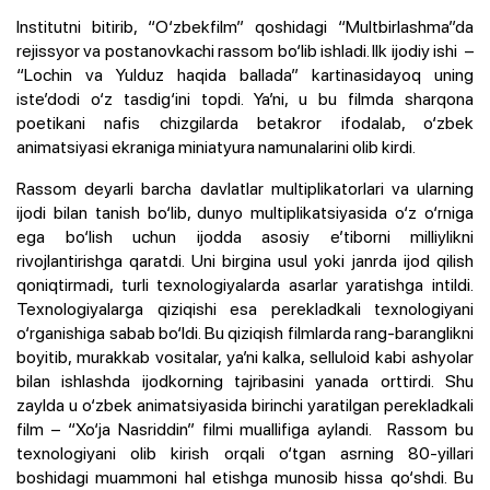
Institutni bitirib, “O‘zbekfilm” qoshidagi “Multbirlashma”da
rejissyor va postanovkachi rassom bo‘lib ishladi. Ilk ijodiy ishi –
“Lochin va Yulduz haqida ballada” kartinasidayoq uning
iste’dodi o‘z tasdig‘ini topdi. Ya’ni, u bu filmda sharqona
poetikani nafis chizgilarda betakror ifodalab, o‘zbek
animatsiyasi ekraniga miniatyura namunalarini olib kirdi.
Rassom deyarli barcha davlatlar multiplikatorlari va ularning
ijodi bilan tanish bo‘lib, dunyo multiplikatsiyasida o‘z o‘rniga
ega bo‘lish uchun ijodda asosiy e’tiborni milliylikni
rivojlantirishga qaratdi. Uni birgina usul yoki janrda ijod qilish
qoniqtirmadi, turli texnologiyalarda asarlar yaratishga intildi.
Texnologiyalarga qiziqishi esa perekladkali texnologiyani
o‘rganishiga sabab bo‘ldi. Bu qiziqish filmlarda rang-baranglikni
boyitib, murakkab vositalar, ya’ni kalka, selluloid kabi ashyolar
bilan ishlashda ijodkorning tajribasini yanada orttirdi.
Shu
zaylda u o‘zbek animatsiyasida birinchi yaratilgan perekladkali
film – “Xo‘ja Nasriddin” filmi muallifiga aylandi. Rassom bu
texnologiyani olib kirish orqali o‘tgan asrning 80-yillari
boshidagi muammoni hal etishga munosib hissa qo‘shdi.
Bu