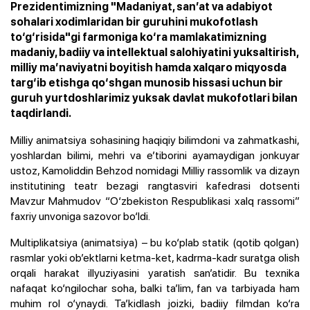
Prezidentimizning "Madaniyat, san’at va adabiyot
sohalari xodimlaridan bir guruhini mukofotlash
to‘g‘risida"gi farmoniga ko‘ra mamlakatimizning
madaniy, badiiy va intellektual salohiyatini yuksaltirish,
milliy ma’naviyatni boyitish hamda xalqaro miqyosda
targ‘ib etishga qo‘shgan munosib hissasi uchun bir
guruh yurtdoshlarimiz yuksak davlat mukofotlari bilan
taqdirlandi.
Milliy animatsiya sohasining haqiqiy bilimdoni va zahmatkashi,
yoshlardan bilimi, mehri va e’tiborini ayamaydigan jonkuyar
ustoz, Kamoliddin Behzod nomidagi Milliy rassomlik va dizayn
institutining teatr bezagi rangtasviri kafedrasi dotsenti
Mavzur Mahmudov “O‘zbekiston Respublikasi xalq rassomi”
faxriy unvoniga sazovor bo‘ldi.
Multiplikatsiya (animatsiya) – bu ko‘plab statik (qotib qolgan)
rasmlar yoki ob’ektlarni ketma-ket, kadrma-kadr suratga olish
orqali harakat illyuziyasini yaratish san’atidir. Bu texnika
nafaqat ko‘ngilochar soha, balki ta’lim, fan va tarbiyada ham
muhim rol o‘ynaydi. Ta’kidlash joizki, badiiy filmdan ko‘ra