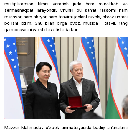
multiplikatsion filmni yaratish juda ham murakkab va
sermashaqqat jarayondir. Chunki bu san’at rassomi ham
rejissyor, ham aktyor, ham tasvirni jonlantiruvchi, obraz ustasi
bo‘lishi lozim. Shu bilan birga ovoz, musiqa , tasvir, rang
garmoniyasini yaxshi his etishi darkor.
Mavzur Mahmudov o‘zbek animatsiyasida badiiy an’analarni