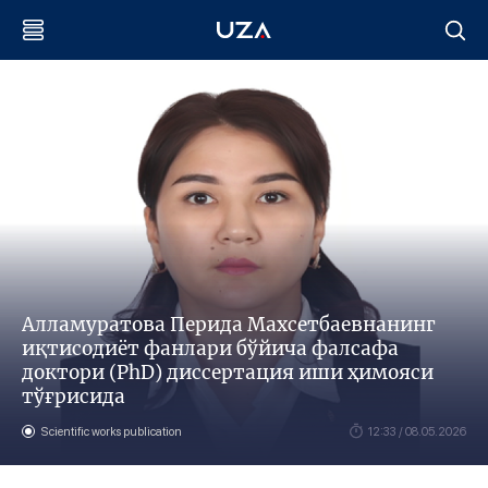
Алламуратова Перида Махсетбаевнанинг
иқтисодиёт фанлари бўйича фалсафа
доктори (PhD) диссертация иши ҳимояси
тўғрисида
Scientific works publication
12:33 / 08.05.2026