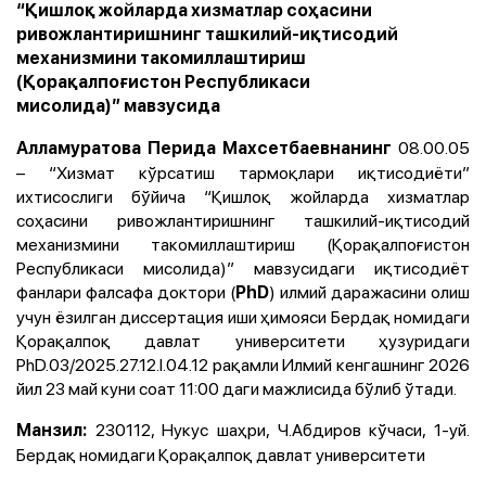
“Қишлоқ жойларда хизматлар соҳасини
ривожлантиришнинг ташкилий-иқтисодий
механизмини такомиллаштириш
(Қорақалпоғистон Республикаси
мисолида)” мавзусида
08.00.05
Алламуратова Перида Махсетбаевнанинг
– “Хизмат кўрсатиш тармоқлари иқтисодиёти”
ихтисослиги бўйича “
Қишлоқ жойларда хизматлар
соҳасини ривожлантиришнинг ташкилий-иқтисодий
механизмини такомиллаштириш
(Қорақалпоғистон
Республикаси мисолида)
”
мавзусидаги иқтисодиёт
фанлари фалсафа доктори (
) илмий даражасини олиш
PhD
учун ёзилган диссертация иши ҳимояси
Бердақ номидаги
Қорақалпоқ давлат университети ҳузуридаги
PhD.03/2025.27.12.I.04.12 рақамли Илмий кенгаш
нинг 2026
йил 23 май куни соат 11:00 даги мажлисида бўлиб ўтади.
230112, Нукус шаҳри, Ч.Aбдиров кўчаси, 1-уй.
Манзил:
Бердақ номидаги Қорақалпоқ давлат университети