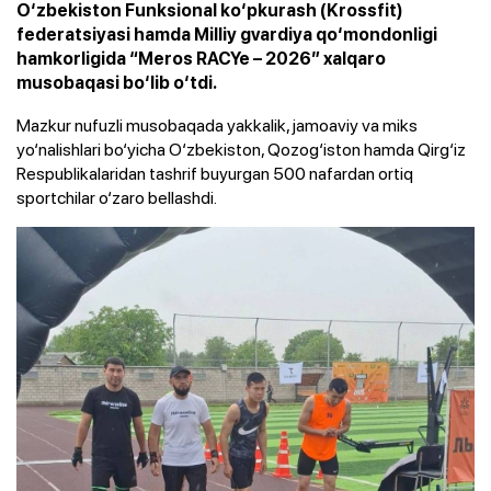
O‘zbekiston Funksional ko‘pkurash (Krossfit)
federatsiyasi hamda Milliy gvardiya qo‘mondonligi
hamkorligida “Meros RACYe – 2026” xalqaro
musobaqasi bo‘lib o‘tdi.
Mazkur nufuzli musobaqada yakkalik, jamoaviy va miks
yo‘nalishlari bo‘yicha O‘zbekiston, Qozog‘iston hamda Qirg‘iz
Respublikalaridan tashrif buyurgan 500 nafardan ortiq
sportchilar o‘zaro bellashdi.