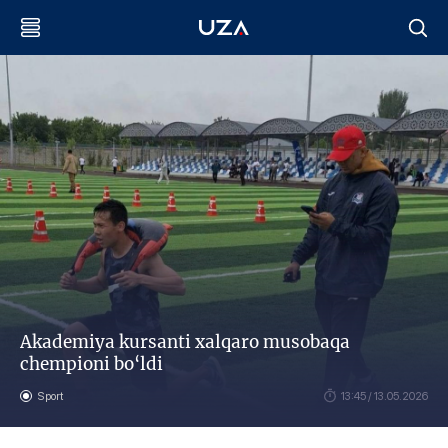
Akademiya kursanti xalqaro musobaqa
chempioni bo‘ldi
Sport
13:45 / 13.05.2026