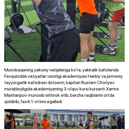
Musobaqaning yakuniy natijalariga ko‘ra, yakkalik bahslarida
Favqulodda vaziyatlar vazirligi akademiyasi Harbiy va jismoniy
tayyorgarlik kafedrasi dotsenti, kapitan Rustam Choriyev
murabbiyligida akademiyaning 3-o‘quv kursi kursanti Xamra
Masharipov munosib ishtirok etib, barcha raqiblarini ortda
qoldirib, faxrli 1-o‘rinni egalladi.