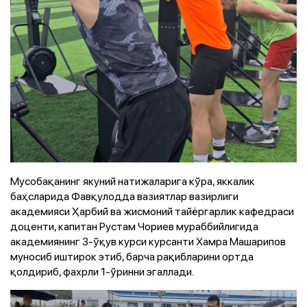
Мусобақанинг якуний натижаларига кўра, яккалик
баҳсларида Фавқулодда вазиятлар вазирлиги
академияси Ҳарбий ва жисмоний тайёргарлик кафедраси
доценти, капитан Рустам Чориев мураббийлигида
академиянинг 3-ўқув курси курсанти Хамра Машарипов
муносиб иштирок этиб, барча рақибларини ортда
қолдириб, фахрли 1-ўринни эгаллади.