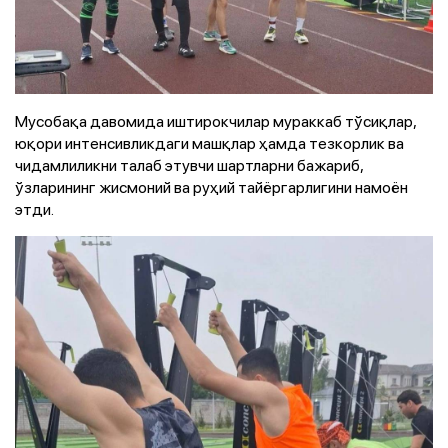
Мусобақа давомида иштирокчилар мураккаб тўсиқлар,
юқори интенсивликдаги машқлар ҳамда тезкорлик ва
чидамлиликни талаб этувчи шартларни бажариб,
ўзларининг жисмоний ва руҳий тайёргарлигини намоён
этди.