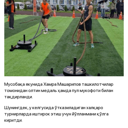
Мусобақа якунида Хамра Машарипов ташкилотчилар
томонидан олтин медаль ҳамда пул мукофоти билан
тақдирланди.
Шунингдек, у келгусида ўтказиладиган халқаро
турнирларда иштирок этиш учун йўлланмани қўлга
киритди.