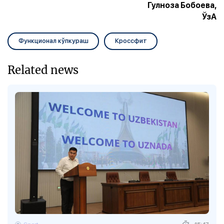
Гулноза Бобоева,
ЎзА
Функционал кўпкураш
Кроссфит
Related news