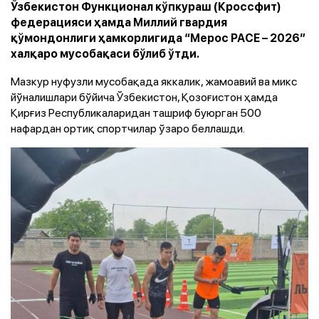
Ўзбекистон Функционал кўпкураш (Кроссфит)
федерацияси ҳамда Миллий гвардия
қўмондонлиги ҳамкорлигида “Мерос РАCЕ – 2026”
халқаро мусобақаси бўлиб ўтди.
Мазкур нуфузли мусобақада яккалик, жамоавий ва микс
йўналишлари бўйича Ўзбекистон, Қозоғистон ҳамда
Қирғиз Республикаларидан ташриф буюрган 500
нафардан ортиқ спортчилар ўзаро беллашди.