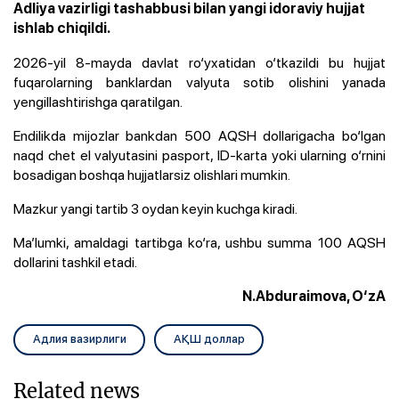
Adliya vazirligi tashabbusi bilan yangi idoraviy hujjat
ishlab chiqildi.
2026-yil 8-mayda davlat ro‘yxatidan o‘tkazildi bu hujjat
fuqarolarning banklardan valyuta sotib olishini yanada
yengillashtirishga qaratilgan.
Endilikda mijozlar bankdan 500 AQSH dollarigacha bo‘lgan
naqd chet el valyutasini pasport, ID-karta yoki ularning o‘rnini
bosadigan boshqa hujjatlarsiz olishlari mumkin.
Mazkur yangi tartib 3 oydan keyin kuchga kiradi.
Ma’lumki, amaldagi tartibga ko‘ra, ushbu summa 100 AQSH
dollarini tashkil etadi.
N.Abduraimova, O‘zA
Адлия вазирлиги
АҚШ доллар
Related news