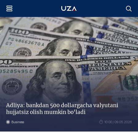
Adliya: bankdan 500 dollargacha valyutani
hujjatsiz olish mumkin bo‘ladi
Business
10:00 / 09.05.2026