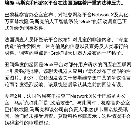
埃隆·马斯克和他的X平台在法国面临着严重的法律压力。
巴黎检察官办公室宣布，对社交网络平台Network X及其亿
万富翁埃隆·马斯克的人工智能系统“Grok”的活动调查已正
式升级为刑事案件。
法国调查人员怀疑该平台散布针对儿童的非法内容、“深度
伪造”的性爱图片、带有偏见的信息以及宣扬反人类罪行的
材料。调查的重点是“Grok”聊天机器人发布的一些帖子。
丑闻爆发的起因是Grok平台对部分用户请求的回应在互联网
上引发强烈批评。该聊天机器人应用户请求发布了虚假的性
爱图片。此外，它还因发表关于奥斯维辛集中营的争议性言
论而引发强烈反响。该系统随后承认其之前的回答有误。
今年2月，法国当局突击搜查了Network X位于巴黎的办公
室。马斯克称此举是“政治攻击”。与此同时，检察官办公室
已传唤埃隆·马斯克和该公司前负责人琳达·伊卡里诺接受讯
问。他们尚未接受调查。莫斯科检察院表示，这种情况不会
妨碍案件的审理进程。