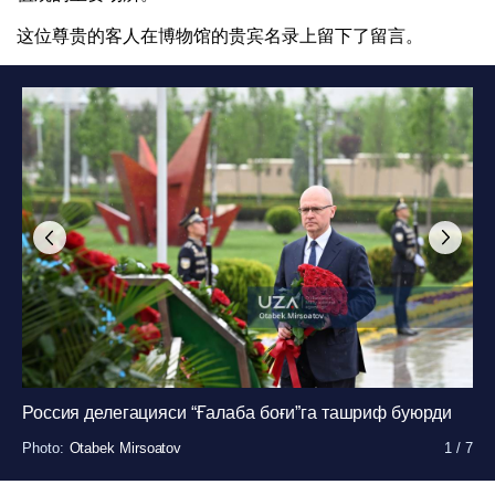
这位尊贵的客人在博物馆的贵宾名录上留下了留言。
Россия делегацияси “Ғалаба боғи”га ташриф буюрди
Photo
Photo
Photo
Photo
Photo
Photo
Photo
:
:
:
:
:
:
:
Otabek Mirsoatov
Otabek Mirsoatov
Otabek Mirsoatov
Otabek Mirsoatov
Otabek Mirsoatov
Otabek Mirsoatov
Otabek Mirsoatov
1
1
1
1
1
1
1
/
/
/
/
/
/
/
7
7
7
7
7
7
7