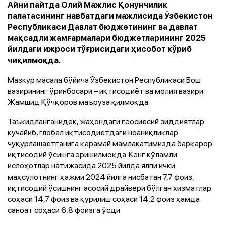
Айни пайтда Олий Мажлис Қонунчилик
палатасининг навбатдаги мажлисида Ўзбекистон
Республикаси Давлат бюджетининг ва давлат
мақсадли жамғармалари бюджетларининг 2025
йилдаги ижроси тўғрисидаги ҳисобот кўриб
чиқилмоқда.
Мазкур масала бўйича Ўзбекистон Республикаси Бош
вазирининг ўринбосари – иқтисодиёт ва молия вазири
Жамшид Қўчқоров маъруза қилмоқда.
Таъкидланганидек, жаҳондаги геосиёсий зиддиятлар
кучайиб, глобал иқтисодиётдаги ноаниқликлар
чуқурлашаётганига қарамай мамлакатимизда барқарор
иқтисодий ўсишга эришилмоқда. Кенг кўламли
ислоҳотлар натижасида 2025 йилда ялпи ички
маҳсулотнинг ҳажми 2024 йилга нисбатан 7,7 фоиз,
иқтисодий ўсишнинг асосий драйвери бўлган хизматлар
соҳаси 14,7 фоиз ва қурилиш соҳаси 14,2 фоиз ҳамда
саноат соҳаси 6,8 фоизга ўсди.