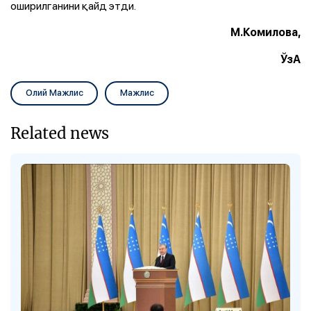
оширилганини қайд этди.
М.Комилова,
ЎзА
Олий Мажлис
Мажлис
Related news