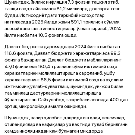
Шунингдек, йиллик инфляция 7,3 фоизни ташкил этиб,
ташқи савдо айланмаси 81,2 миллиард долларга тенг
бўлди. Иқтисодиётдаги таркибий ислоҳотлар
натижасида 2025 йилда жами 591,1 триллион сўмлик
асосий капиталга инвестициялар ўзлаштирилиб, 2024
йилга нисбатан 10,5 фоизга ошди.
Давлат бюджети даромадлари 2024 йилга нисбатан
116,6 фоизга, Давлат бюджети харажатлари эса 99,3
фоизга бажарилган. Давлат бюджети маблағларининг
47,0 фоизи ёки 180,4 триллион сўми ижтимоий соҳа
харажатларини молиялаштиришга сарфланиб, ушбу
харажатларнинг 86,5 фоизи ижтимоий соҳа ва аҳолини
ижтимоий қўллаб-қувватлаш, шунингдек, уй-жой билан
таъминлаш дастурларини молиялаштиришга
йўналтирилган. Сайхунобод тажрибаси асосида 400 дан
ортиқ микролойиҳа амалга оширилди.
Шунингдек, вазир ҳисобот даврида иш ҳақи, пенсиялар,
стипендиялар ва нафақалар ўз вақтида тўлаб берилгани
ҳамда инфляциядан кам бўлмаган миқдорда