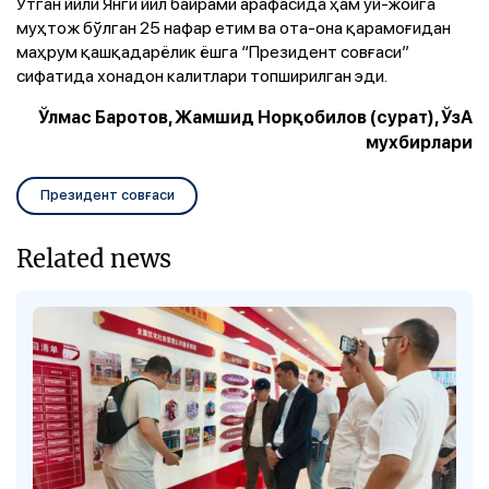
Ўтган йили Янги йил байрами арафасида ҳам уй-жойга
муҳтож бўлган 25 нафар етим ва ота-она қарамоғидан
маҳрум қашқадарёлик ёшга “Президент совғаси”
сифатида хонадон калитлари топширилган эди.
Ўлмас Баротов, Жамшид Норқобилов (сурат), ЎзА
мухбирлари
Президент совғаси
Related news