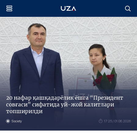
20 нафар қашқадарёлик ёшга “Президент
совғаси” сифатида уй-жой калитлари
топширилди
Society
17:25 / 01.06.2026