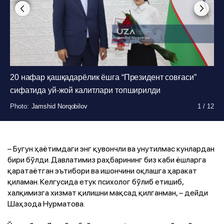
20 нафар қашқадарёлик ёшга “Президент совғаси”
Photo
Photo
:
:
Jamshid Norqobilov
Jamshid Norqobilov
1
1
/
/
12
12
сифатида уй-жой калитлари топширилди
Photo
Photo
Photo
Photo
Photo
Photo
Photo
Photo
Photo
Photo
:
:
:
:
:
:
:
:
:
:
Jamshid Norqobilov
Jamshid Norqobilov
Jamshid Norqobilov
Jamshid Norqobilov
Jamshid Norqobilov
Jamshid Norqobilov
Jamshid Norqobilov
Jamshid Norqobilov
Jamshid Norqobilov
Jamshid Norqobilov
1
1
1
1
1
1
1
1
1
1
/
/
/
/
/
/
/
/
/
/
12
12
12
12
12
12
12
12
12
12
– Бугун ҳаётимдаги энг қувончли ва унутилмас кунлардан
бири бўлди. Давлатимиз раҳбарининг биз каби ёшларга
қаратаётган эътибори ва ишончини оқлашга ҳаракат
қиламан. Келгусида етук психолог бўлиб етишиб,
халқимизга хизмат қилишни мақсад қилганман, – дейди
Шаҳзода Нурматова.