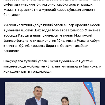
сифатида уларнинг билим олиб, касб-ҳунар эгаллаши,
жамият тараққиётига муносиб ҳисса қўшишига ишонч
билдирди.
Уй-жой калитини қабул қилиб олган ёшлар орасида Косон
туманида яшовчи Шаҳзода Нурматова ҳам бор. У имтиёз
асосида Қарши давлат университетининг Ижтимоий
фанлар факультети психология йўналишига ўқишга қабул
қилинган бўлиб, ҳозирда биринчи босқич талабаси
саналади.
Шаҳзодага туғилиб ўсган Косон туманининг Дўстлик
маҳалласида жойлашган кўп қаватли уйлардан бир хонали
хонадон калити топширилди.