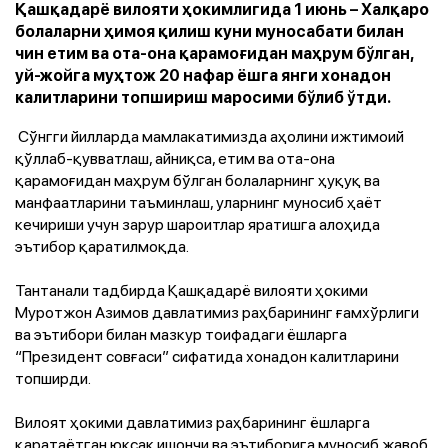
Қашқадарё вилояти ҳокимлигида 1 июнь – Халқаро
болаларни ҳимоя қилиш куни муносабати билан
чин етим ва ота-она қарамоғидан маҳрум бўлган,
уй-жойга муҳтож 20 нафар ёшга янги хонадон
калитларини топшириш маросими бўлиб ўтди.
Сўнгги йилларда мамлакатимизда аҳолини ижтимоий
қўллаб-қувватлаш, айниқса, етим ва ота-она
қарамоғидан маҳрум бўлган болаларнинг ҳуқуқ ва
манфаатларини таъминлаш, уларнинг муносиб ҳаёт
кечириши учун зарур шароитлар яратишга алоҳида
эътибор қаратилмоқда.
Тантанали тадбирда Қашқадарё вилояти ҳокими
Муротжон Азимов давлатимиз раҳбарининг ғамхўрлиги
ва эътибори билан мазкур тоифадаги ёшларга
“Президент совғаси” сифатида хонадон калитларини
топширди.
Вилоят ҳокими давлатимиз раҳбарининг ёшларга
қаратаётган юксак ишончи ва эътиборига муносиб жавоб