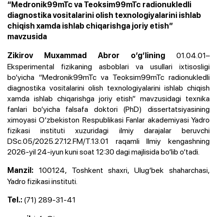
“Medronik99mTc va Teoksim99mTc radionukledli
diagnostika vositalarini olish texnologiyalarini ishlab
chiqish xamda ishlab chiqarishga joriy etish”
mavzusida
01.04.01–
Zikirov Muxammad Abror o‘g‘lining
Eksperimental fizikaning asboblari va usullari ixtisosligi
bo‘yicha “Medronik99mTc va Teoksim99mTc radionukledli
diagnostika vositalarini olish texnologiyalarini ishlab chiqish
xamda ishlab chiqarishga joriy etish” mavzusidagi texnika
fanlari bo‘yicha falsafa doktori (PhD) dissertatsiyasining
ximoyasi O‘zbekiston Respublikasi Fanlar akademiyasi Yadro
fizikasi instituti xuzuridagi ilmiy darajalar beruvchi
DSc.05/2025.27.12.FM/T.13.01 raqamli Ilmiy kengashning
2026-yil 24-iyun kuni soat 12:30 dagi majlisida bo‘lib o‘tadi.
100124, Toshkent shaxri, Ulug‘bek shaharchasi,
Manzil:
Yadro fizikasi instituti.
(71) 289-31-41
Tel.: