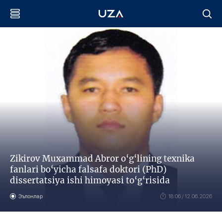
Zikirov Muxammad Abror o‘g‘lining texnika
fanlari bo‘yicha falsafa doktori (PhD)
dissertatsiya ishi himoyasi to‘g‘risida
Эълонлар
18:06 / 12.06.2026