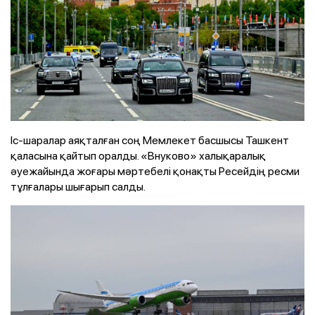
Іс-шаралар аяқталған соң Мемлекет басшысы Ташкент
қаласына қайтып оралды. «Внуково» халықаралық
әуежайында жоғары мәртебелі қонақты Ресейдің ресми
тұлғалары шығарып салды.