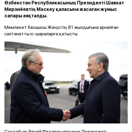
Өзбекстан Республикасының Президенті Шавкат
Мирзиёевтің Мәскеу қаласына жасаған жұмыс
сапары аяқталды.
Мемлекет басшысы Жеңістің 81 жылдығына арналған
салтанатты іс-шараларға қатысты.
Сондай-ақ Ресей Федерациясының Президенті