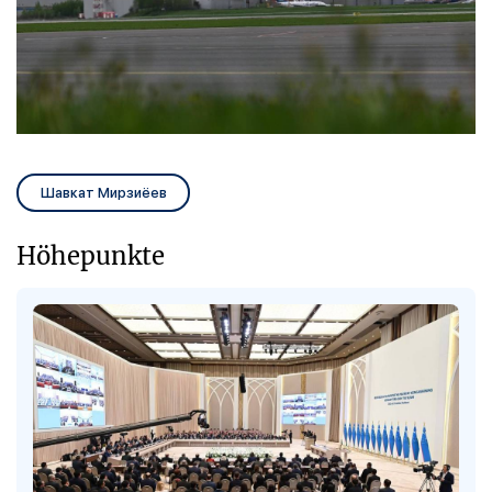
Шавкат Мирзиёев
Höhepunkte