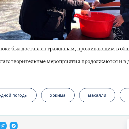
акже был доставлен гражданам, проживающим в об
благотворительные мероприятия продолжаются и в д
одной погоды
хокима
махалли