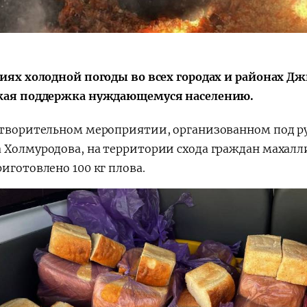
виях холодной погоды во всех городах и районах Д
кая поддержка нуждающемуся населению.
отворительном мероприятии, организованном под р
 Холмуродова, на территории схода граждан махал
риготовлено 100 кг плова.