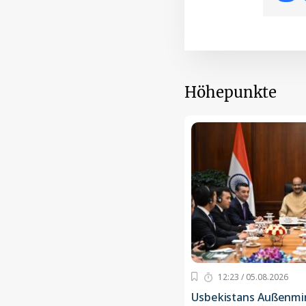
Höhepunkte
12:23 / 05.08.2026
Usbekistans Außenminis