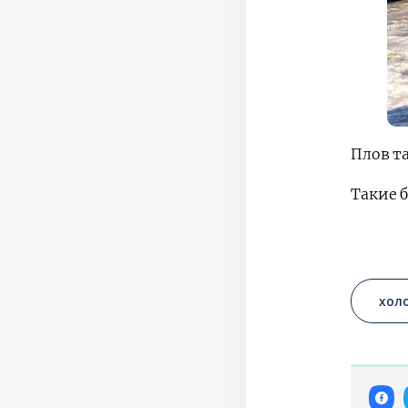
Плов т
Такие 
хол