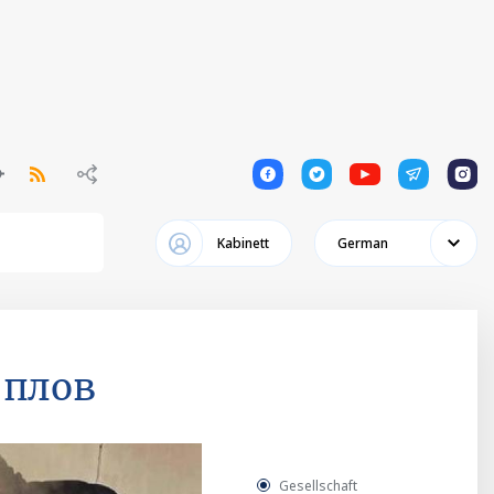
1
1
1
1
1
Kabinett
German
 плов
Gesellschaft