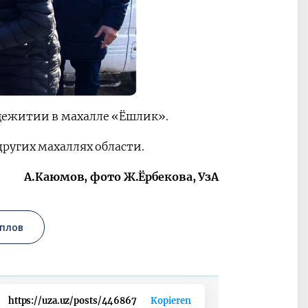
щежитии в махалле «Ёшлик».
ругих махаллях области.
А.Каюмов, фото Ж.Ёрбекова, УзА
плов
https://uza.uz/posts/446867
Kopieren