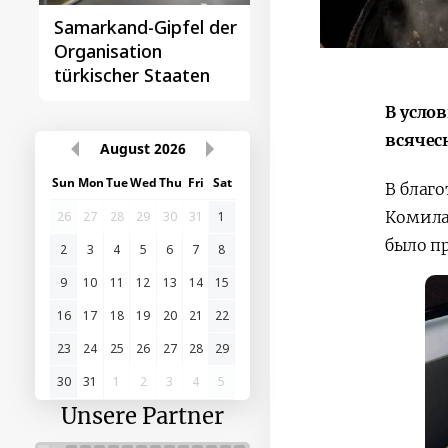
Samarkand-Gipfel der
Das erste
Organisation
Gipfeltreffen
türkischer Staaten
Zentralasien-China
В усло
всячес
August
2026
Sun
Mon
Tue
Wed
Thu
Fri
Sat
В благ
Комила
26
27
28
29
30
31
1
было п
2
3
4
5
6
7
8
9
10
11
12
13
14
15
16
17
18
19
20
21
22
23
24
25
26
27
28
29
30
31
1
2
3
4
5
Unsere Partner