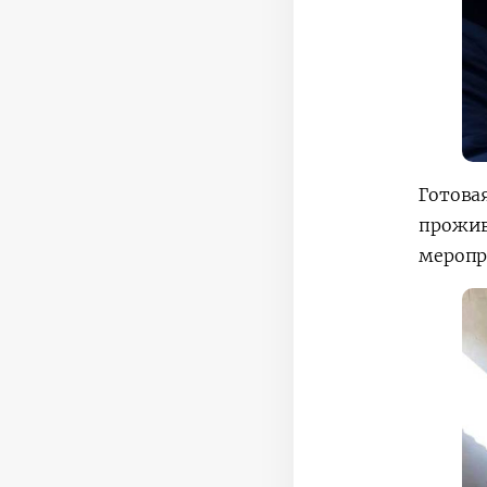
Готова
прожив
меропр