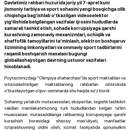
Davlatimiz rahbari huzurida joriy yil 7-aprel kuni
jismoniy tarbiya va sport sohasini yangi bosqichga olib
chiqishga bag‘ishlab o‘tkazilgan videoselektor
yig‘ilishida belgilangan vazifalar ijrosini hududlarda
samarali tashkil etish, sohada korrupsiyaga qarshi
kurashning zamonaviy mexanizmlari, ochiqlik va
shaffoflik tamoyillarini ta’minlash, elektron boshqaruv
tizimining imkoniyatlari va ommaviy sport tadbirlarini
raqamli boshqarish masalasi bugungi
globallashayotgan davrning ustuvor vazifalari
hisoblanadi.
Poytaxtimizdagi “Olimpiya shaharchasi”da sport maktablari va
ixtisoslashtirilgan maktablarning rahbarlari ishtirokida
o‘tkazilayotgan o‘quv-seminarda shu haqda so‘z bordi.
Sohaning yetakchi mutaxassislari, ekspertlar, tegishli tashkilot
vakillari mamlakatimizning turli hududlaridan kelgan ta’lim
muassasasi mutasaddilariga rahbarning korrupsiyaga qarshi
kurashish borasidagi shaxsiy mas’uliyati, manfaatlar
to‘qnashuvining oldini olish, xizmat faoliyatida qonuniylikni