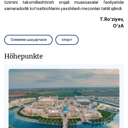
tizimini takomillashtirish orqali muassasalar faoliyatida
samaradorlik ko‘rsatkichlarini yaxshilash mezonlari tahlil qilindi.
T. Ro‘ziyev,
O‘zA
Олимпия шаҳарчаси
спорт
Höhepunkte