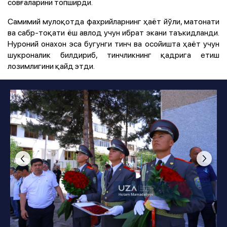
совғаларини топширди.
Самимий мулоқотда фахрийларнинг ҳаёт йўли, матонати
ва сабр-тоқати ёш авлод учун ибрат экани таъкидланди.
Нуроний онахон эса бугунги тинч ва осойишта ҳаёт учун
шукроналик билдириб, тинчликнинг қадрига етиш
лозимлигини қайд этди.