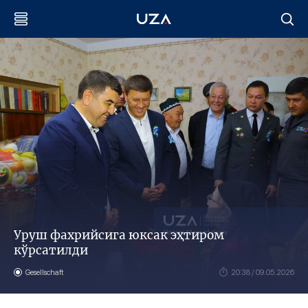
Уруш фахрийсига юксак эҳтиром
кўрсатилди
Gesellschaft
20:38 / 09.05.2026