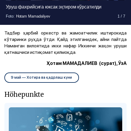
Уруш фахрийсига юксак эҳтиром кўрсатилди
Foto
Foto
Foto
Foto
Foto
Foto
Foto
:
:
:
:
:
:
:
Hotam Mamadaliyev
Hotam Mamadaliyev
Hotam Mamadaliyev
Hotam Mamadaliyev
Hotam Mamadaliyev
Hotam Mamadaliyev
Hotam Mamadaliyev
1
1
1
1
1
1
1
/
/
/
/
/
/
/
7
7
7
7
7
7
7
Тадбир ҳарбий оркестр ва жамоатчилик иштирокида
кўтаринки руҳда ўтди. Қайд этилганидек, айни пайтда
Наманган вилоятида икки нафар Иккинчи жаҳон уруши
қатнашчиси истиқомат қилмоқда.
Ҳотам МАМАДАЛИЕВ (сурат), ЎзА
9 май — Хотира ва қадрлаш куни
Höhepunkte