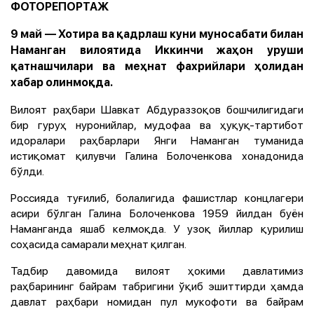
ФОТОРЕПОРТАЖ
9 май — Хотира ва қадрлаш куни муносабати билан
Наманган вилоятида Иккинчи жаҳон уруши
қатнашчилари ва меҳнат фахрийлари ҳолидан
хабар олинмоқда.
Вилоят раҳбари Шавкат Абдураззоқов бошчилигидаги
бир гуруҳ нуронийлар, мудофаа ва ҳуқуқ-тартибот
идоралари раҳбарлари Янги Наманган туманида
истиқомат қилувчи Галина Болоченкова хонадонида
бўлди.
Россияда туғилиб, болалигида фашистлар концлагери
асири бўлган Галина Болоченкова 1959 йилдан буён
Наманганда яшаб келмоқда. У узоқ йиллар қурилиш
соҳасида самарали меҳнат қилган.
Тадбир давомида вилоят ҳокими давлатимиз
раҳбарининг байрам табригини ўқиб эшиттирди ҳамда
давлат раҳбари номидан пул мукофоти ва байрам